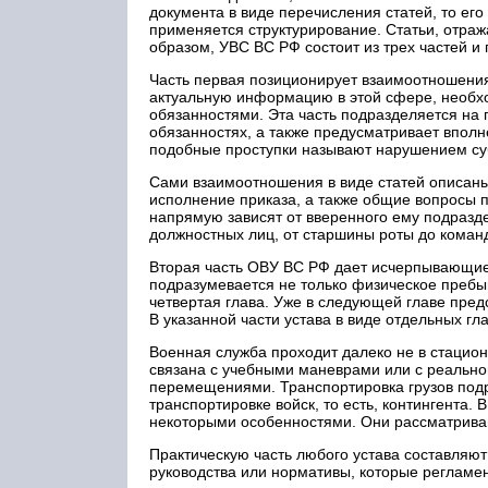
документа в виде перечисления статей, то ег
применяется структурирование. Статьи, отраж
образом, УВС ВС РФ состоит из трех частей и
Часть первая позиционирует взаимоотношени
актуальную информацию в этой сфере, необхо
обязанностями. Эта часть подразделяется на 
обязанностях, а также предусматривает вполн
подобные проступки называют нарушением су
Сами взаимоотношения в виде статей описаны
исполнение приказа, а также общие вопросы
напрямую зависят от вверенного ему подразде
должностных лиц, от старшины роты до коман
Вторая часть ОВУ ВС РФ дает исчерпывающие
подразумевается не только физическое пребы
четвертая глава. Уже в следующей главе пре
В указанной части устава в виде отдельных гл
Военная служба проходит далеко не в стацио
связана с учебными маневрами или с реально
перемещениями. Транспортировка грузов подро
транспортировке войск, то есть, контингента. 
некоторыми особенностями. Они рассматривают
Практическую часть любого устава составляю
руководства или нормативы, которые регламе