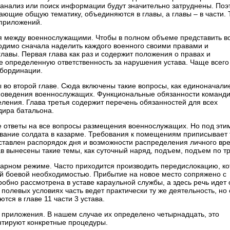
о анализ или поиск информации будут значительно затруднены. Поэ
ающие общую тематику, объединяются в главы, а главы – в части.
 приложений.
я между военнослужащими. Чтобы в полном объеме представить в
димо сначала наделить каждого военного своими правами и
главы. Первая глава как раз и содержит положения о правах и
е определенную ответственность за нарушения устава. Чаще всего
бординации.
 во второй главе. Сюда включены такие вопросы, как единоначали
 поведения военнослужащих. Функциональные обязанности команд
ления. Глава третья содержит перечень обязанностей для всех
дира батальона.
 ответы на все вопросы размещения военнослужащих. Но под эти
вание солдата в казарме. Требования к помещениям приписывает 
дставлен распорядок дня и возможности распределения личного вр
ав вынесены такие темы, как суточный наряд, подъем, подъем по тр
нарном режиме. Часто приходится производить передислокацию, к
й боевой необходимостью. Прибытие на новое место сопряжено с
бно рассмотрена в уставе караульной службы, а здесь речь идет 
В полевых условиях часть ведет практически ту же деятельность, но 
ся в главе 11 части 3 устава.
т приложения. В нашем случае их определено четырнадцать, это
нтируют конкретные процедуры.