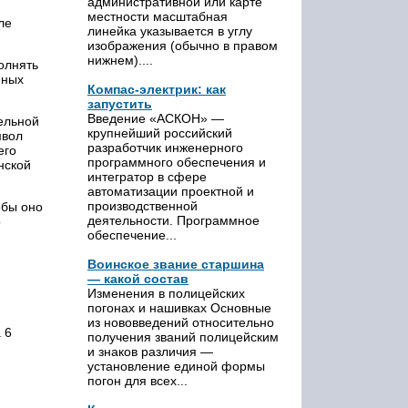
административной или карте
местности масштабная
ле
линейка указывается в углу
изображения (обычно в правом
нижнем)....
олнять
нных
Компас-электрик: как
запустить
Введение «АСКОН» —
дельной
крупнейший российский
мвол
разработчик инженерного
его
программного обеспечения и
нской
интегратор в сфере
автоматизации проектной и
производственной
обы оно
деятельности. Программное
о
обеспечение...
Воинское звание старшина
— какой состав
Изменения в полицейских
погонах и нашивках Основные
из нововведений относительно
 6
получения званий полицейским
и знаков различия —
установление единой формы
погон для всех...