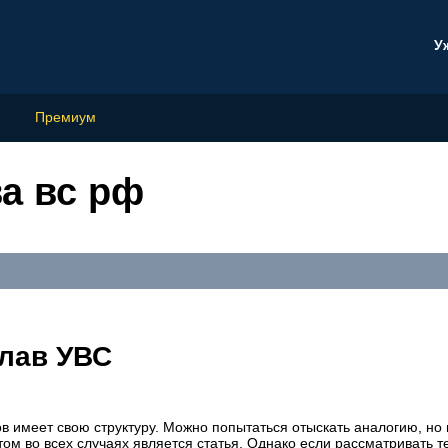
У
Премиум
ва вс рф
глав УВС
 имеет свою структуру. Можно попытаться отыскать аналогию, но 
ом во всех случаях является статья. Однако если рассматривать т