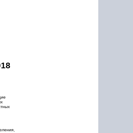
018
щие
ых
стных
деления,