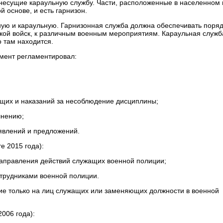
несущие караульную службу. Части, расположенные в населенном 
 основе, и есть гарнизон.
ную и караульную. Гарнизонная служба должна обеспечивать поряд
кой войск, к различным военным мероприятиям. Караульная служб
о там находится.
мент регламентировал:
щих и наказаний за несоблюдение дисциплины;
лнению;
аявлений и предложений.
е 2015 года):
направления действий служащих военной полиции;
отрудниками военной полиции.
ие только на лиц служащих или заменяющих должности в военной
2006 года):