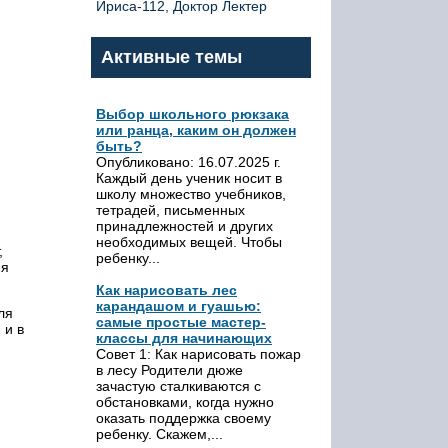
Ириса-112, Доктор Лектер
Активные темы
Выбор школьного рюкзака
или ранца, каким он должен
быть?
Опубликовано: 16.07.2025 г.
Каждый день ученик носит в
школу множество учебников,
тетрадей, письменных
принадлежностей и других
необходимых вещей. Чтобы
,
ребенку...
ия
Как нарисовать лес
карандашом и гуашью:
ля
самые простые мастер-
 и в
классы для начинающих
Совет 1: Как нарисовать пожар
в лесу Родители дюже
зачастую сталкиваются с
обстановками, когда нужно
оказать поддержка своему
ребенку. Скажем,...