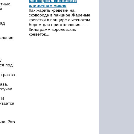
Как жарить креветки в
стных
сливочном масле
я
Как жарить креветки на
сковороде в панцире Жареные
креветки в панцире с чесноком
ряд
Берем для приготовления: —
Килограмм королевских
креветок....
деления
у
ся под
н раз за
г
ава.
случаи
 В
итается
на. Это