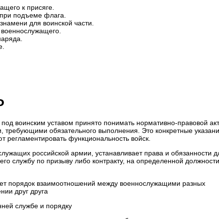
щего к присяге.
 при подъеме флага.
знамени для воинской части.
ь военнослужащего.
наряда.
е.
Ф
ах под воинским уставом принято понимать нормативно-правовой акт
, требующими обязательного выполнения. Это конкретные указан
т регламентировать функциональность войск.
служащих российской армии, устанавливает права и обязанности д
го службу по призыву либо контракту, на определенной должности
ает порядок взаимоотношений между военнослужащими разных
нии друг друга
нней службе и порядку