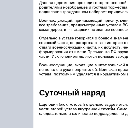
Данная церемония проходит в торжественной 
родителями новобранцев и гостями торжеств
подписания гражданином набирает юридическ
Военнослужащий, принимающий присягу, кляне
все требования, предусмотренные уставом ВС 
командиров, в т.ч. старших по званию военно
Отдельно в уставе говорится о боевом знамен
воинской части, он раскрывает всю историю о
отваги военнослужащих части, их доблесть, ч
формирования от имени Президента РФ вручае
части. Исключением являются полевые выходы
Военнослужащие, входящие в штат воинской ч
не попало в руки неприятелей. Воинская при
устава, поэтому им уделяется в нормативном 
Суточный наряд
Еще один блок, который отдельно выделяется,
части второй устава внутренней службы. Само
следовательно и количество подразделов по д