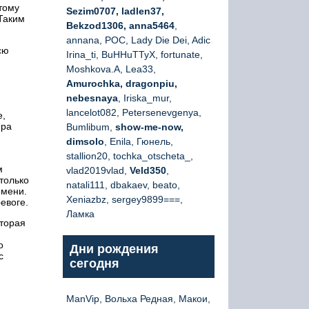
тому
Sezim0707, ladlen37,
 Таким
Bekzod1306, anna5464
,
annana, РОС, Lady Die Dei, Adic
сю
Irina_ti, BuHHuTTyX, fortunate,
Moshkova.A, Lea33,
Amurochka, dragonpiu,
nebesnaya
, Iriska_mur,
lancelot082, Petersenevgenya,
е,
ира
Bumlibum,
show-me-now,
dimsolo
, Enila, Гюнель,
stallion20, tochka_otscheta_,
м
vlad2019vlad,
Veld350
,
только
natali111, dbakaev, beato,
емени.
Xeniazbz, sergey9899===,
евоге.
Ламка
оторая
о
Дни рождения
с
сегодня
ManVip, Вольха Редная, Макои,