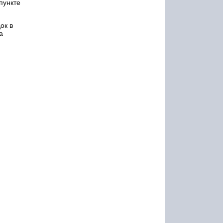
пункте
ок в
а