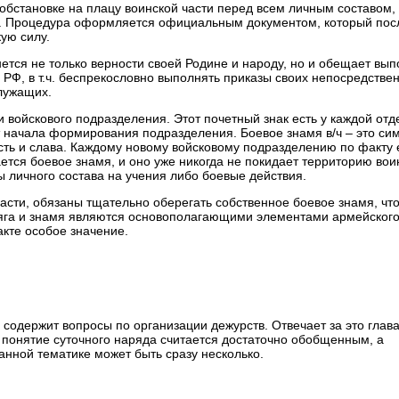
обстановке на плацу воинской части перед всем личным составом,
а. Процедура оформляется официальным документом, который пос
ую силу.
тся не только верности своей Родине и народу, но и обещает вып
РФ, в т.ч. беспрекословно выполнять приказы своих непосредстве
служащих.
и войскового подразделения. Этот почетный знак есть у каждой от
т начала формирования подразделения. Боевое знамя в/ч – это си
есть и слава. Каждому новому войсковому подразделению по факту 
тся боевое знамя, и оно уже никогда не покидает территорию вои
 личного состава на учения либо боевые действия.
асти, обязаны тщательно оберегать собственное боевое знамя, чт
сяга и знамя являются основополагающими элементами армейског
акте особое значение.
 содержит вопросы по организации дежурств. Отвечает за это глава
 понятие суточного наряда считается достаточно обобщенным, а
анной тематике может быть сразу несколько.