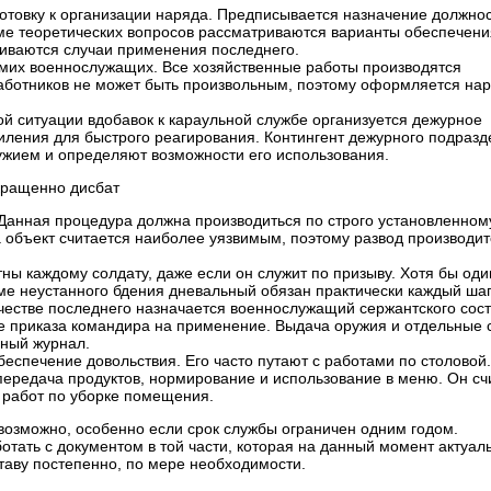
товку к организации наряда. Предписывается назначение должно
оме теоретических вопросов рассматриваются варианты обеспечени
риваются случаи применения последнего.
амих военнослужащих. Все хозяйственные работы производятся
аботников не может быть произвольным, поэтому оформляется на
й ситуации вдобавок к караульной службе организуется дежурное
силения для быстрого реагирования. Контингент дежурного подраз
ужием и определяют возможности его использования.
кращенно дисбат
Данная процедура должна производиться по строго установленном
 объект считается наиболее уязвимым, поэтому развод производит
ны каждому солдату, даже если он служит по призыву. Хотя бы оди
оме неустанного бдения дневальный обязан практически каждый ша
ачестве последнего назначается военнослужащий сержантского сост
е приказа командира на применение. Выдача оружия и отдельные 
ьный журнал.
еспечение довольствия. Его часто путают с работами по столовой.
передача продуктов, нормирование и использование в меню. Он сч
и работ по уборке помещения.
возможно, особенно если срок службы ограничен одним годом.
тать с документом в той части, которая на данный момент актуаль
таву постепенно, по мере необходимости.