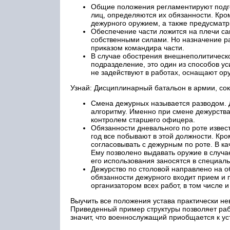
Общие положения регламентируют подго
лиц, определяются их обязанности. Кр
дежурного оружием, а также предусмат
Обеспечение части ложится на плечи с
собственными силами. Но назначение р
приказом командира части.
В случае обострения внешнеполитическо
подразделение, это один из способов у
не задействуют в работах, оснащают ор
Узнай: Дисциплинарный батальон в армии, со
Смена дежурных называется разводом. 
алгоритму. Именно при смене дежурства
контролем старшего офицера.
Обязанности дневального по роте извест
год все побывают в этой должности. Кр
согласовывать с дежурным по роте. В к
Ему позволено выдавать оружие в случа
его использования заносятся в специал
Дежурство по столовой направлено на об
обязанности дежурного входит прием и 
организатором всех работ, в том числе 
Выучить все положения устава практически не
Приведенный пример структуры позволяет рабо
значит, что военнослужащий приобщается к ус