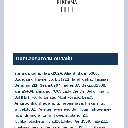
Пользователи онлайн
sprigan, gula, Hawk2024, Aliant, daniil5966,
Dzurdzuk
, Ravil-mvp, biz1721,
tandrosha, Тахмаз,
Dennisun11, Sezim0707, ladlen37, Bekzod1306,
anna5464
, annana, РОС, Lady Die Dei, Adic Irina_ti,
BuHHuTTyX, fortunate, Moshkova.A, Lea33,
Amurochka, dragonpiu, nebesnaya
, Iriska_mur,
lancelot082, Petersenevgenya, Bumlibum,
show-me-
now, dimsolo
, Enila, Гюнель, stallion20,
tochka_otscheta_, vlad2019vlad,
Veld350
, natali111,
dbakaev, beato, Xeniazbz, sergey9899===, Ламка