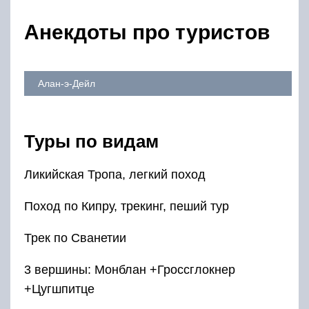
Анекдоты про туристов
Алан-э-Дейл
Туры по видам
Ликийская Тропа, легкий поход
Поход по Кипру, трекинг, пеший тур
Трек по Сванетии
3 вершины: Монблан +Гроссглокнер
+Цугшпитце