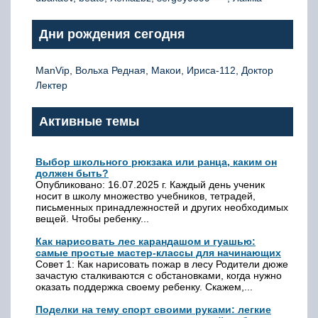
Дни рождения сегодня
ManVip, Вольха Редная, Макои, Ириса-112, Доктор
Лектер
Активные темы
Выбор школьного рюкзака или ранца, каким он
должен быть?
Опубликовано: 16.07.2025 г. Каждый день ученик
носит в школу множество учебников, тетрадей,
письменных принадлежностей и других необходимых
вещей. Чтобы ребенку...
Как нарисовать лес карандашом и гуашью:
самые простые мастер-классы для начинающих
Совет 1: Как нарисовать пожар в лесу Родители дюже
зачастую сталкиваются с обстановками, когда нужно
оказать поддержка своему ребенку. Скажем,...
Поделки на тему спорт своими руками: легкие