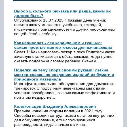
Выбор школьного рюкзака или ранца, каким он
должен быть?
Опубликовано: 16.07.2025 г. Каждый день ученик
носит в школу множество учебников, тетрадей,
письменных принадлежностей и других необходимых
вещей. Чтобы ребенку...
Как нарисовать лес карандашом и гуашью:
самые простые мастер-классы для начинающих
Совет 1: Как нарисовать пожар в лесу Родители дюже
зачастую сталкиваются с обстановками, когда нужно
оказать поддержка своему ребенку. Скажем,...
Поделки на тему спорт своими руками: легкие
мастер-классы по созданию изделий из бумаги и
природного материала
Многофункциональное оборудование для домашних
тренировок С подручным инвентарем мы с вами
успешно разобрались, выявив самые эффективные и
при этом недорогие...
Колокольцев Владимир Александрович
Правила ношения формы полиции в 2021 году
Способы ношения сотрудниками органов внутренних
дел обмундирования, его использующиеся
разновидности, виды значков отличия...