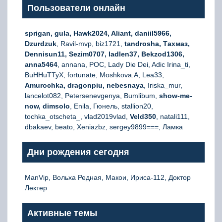
Пользователи онлайн
sprigan, gula, Hawk2024, Aliant, daniil5966,
Dzurdzuk
, Ravil-mvp, biz1721,
tandrosha, Тахмаз,
Dennisun11, Sezim0707, ladlen37, Bekzod1306,
anna5464
, annana, РОС, Lady Die Dei, Adic Irina_ti,
BuHHuTTyX, fortunate, Moshkova.A, Lea33,
Amurochka, dragonpiu, nebesnaya
, Iriska_mur,
lancelot082, Petersenevgenya, Bumlibum,
show-me-
now, dimsolo
, Enila, Гюнель, stallion20,
tochka_otscheta_, vlad2019vlad,
Veld350
, natali111,
dbakaev, beato, Xeniazbz, sergey9899===, Ламка
Дни рождения сегодня
ManVip, Вольха Редная, Макои, Ириса-112, Доктор
Лектер
Активные темы