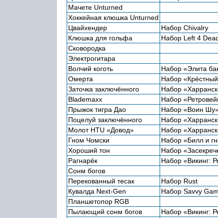
Мачете Unturned
Хоккейная клюшка Unturned
Цвайхендер
Набор Chivalry
Клюшка для гольфа
Набор Left 4 Dea
Сковородка
Электрогитара
Волчий коготь
Набор «Элита ба
Омерта
Набор «Крёстный
Заточка заключённого
Набор «Харранск
Blademaxx
Набор «Ретровей
Прыжок тигра Дао
Набор «Воин Шу
Поцелуй заключённого
Набор «Харранск
Молот HTU «Довод»
Набор «Харранск
Гном Чомски
Набор «Билл и г
Хороший тон
Набор «Засекреч
Рагнарёк
Набор «Викинг: 
Сонм богов
Перекованный тесак
Набор Rust
Кувалда Next-Gen
Набор Savvy Gam
Планшетопор RGB
Пылающий сонм богов
Набор «Викинг: 