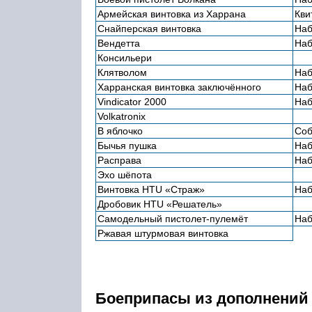
Армейская винтовка из Харрана
Кви
Снайперская винтовка
Наб
Вендетта
Наб
Консильери
Клятволом
Наб
Харранская винтовка заключённого
Наб
Vindicator 2000
Наб
Volkatronix
В яблочко
Соб
Бычья пушка
Наб
Расправа
Наб
Эхо шёпота
Винтовка HTU «Страж»
Наб
Дробовик HTU «Решатель»
Самодельный пистолет-пулемёт
Наб
Ржавая штурмовая винтовка
Боеприпасы из дополнений