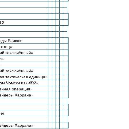
d 2
нды Раиса»
 отец»
ий заключённый»
в»
»
ий заключённый»
ая тактическая единица»
ном Чомски из
L4D2
»
енная операция»
Рейдеры Харрана»
er
Рейдеры Харрана»