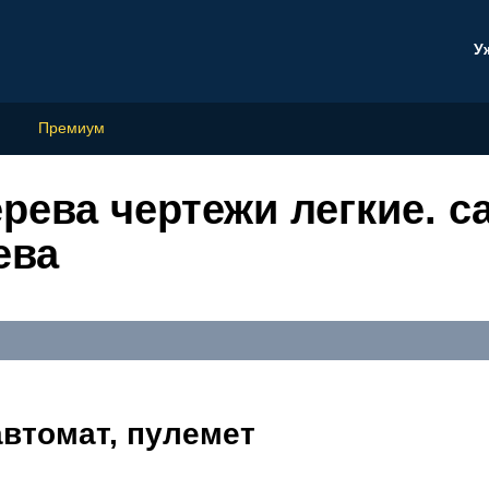
У
Премиум
ерева чертежи легкие. 
ева
автомат, пулемет