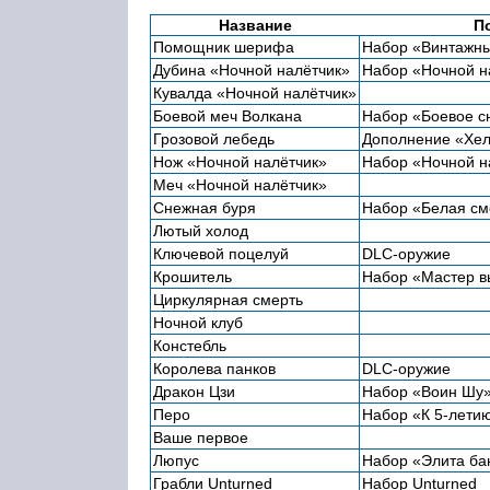
Название
П
Помощник шерифа
Набор «Винтажны
Дубина «Ночной налётчик»
Набор «Ночной н
Кувалда «Ночной налётчик»
Боевой меч Волкана
Набор «Боевое с
Грозовой лебедь
Дополнение «Хе
Нож «Ночной налётчик»
Набор «Ночной н
Меч «Ночной налётчик»
Снежная буря
Набор «Белая см
Лютый холод
Ключевой поцелуй
DLC-оружие
Крошитель
Набор «Мастер 
Циркулярная смерть
Ночной клуб
Констебль
Королева панков
DLC-оружие
Дракон Цзи
Набор «Воин Шу
Перо
Набор «К 5-лети
Ваше первое
Люпус
Набор «Элита ба
Грабли Unturned
Набор Unturned