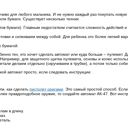
нчиво для любого мальчика. И не нужно каждый раз покупать новую
или бумаги. Существует несколько техник:
тов бумаги). Главным недостатком считается сложность действий и
овки и склеиваем между собой. Для ребенка это более легкий вар
м бумагой.
нно тех, кто хочет сделать автомат или куда больше – пулемет. Д
 Например, для защитного щитка пулемета, основы и колес исполь
детали делаем отдельно (скручиваем в трубки), а потом только соб
ой автомат просто, если следовать инструкции:
ли, как сделать
пистолет оригами
. Это самый простой способ. Если
олее правдоподобное оружие, то создайте автомат АК-47. Вот инстр
лам в длину.
аз.
еталь.