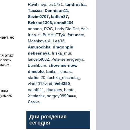
Ravil-mvp, biz1721,
tandrosha,
Тахмаз, Dennisun11,
Sezim0707, ladlen37,
Bekzod1306, anna5464
,
annana, РОС, Lady Die Dei, Adic
Irina_ti, BuHHuTTyX, fortunate,
иант, но
Moshkova.A, Lea33,
Amurochka, dragonpiu,
nebesnaya
, Iriska_mur,
ля этих
lancelot082, Petersenevgenya,
зовать
ираем.
Bumlibum,
show-me-now,
dimsolo
, Enila, Гюнель,
stallion20, tochka_otscheta_,
vlad2019vlad,
Veld350
,
natali111, dbakaev, beato,
 вам
укция:
Xeniazbz, sergey9899===,
Ламка
Дни рождения
сегодня