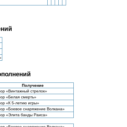
ений
»
ополнений
Получение
ор «Винтажный стрелок»
ор «Белая смерть»
ор «К 5-летию игры»
ор «Боевое снаряжение Волкана»
ор «Элита банды Раиса»
ор «Боевое снаряжение Волкана»