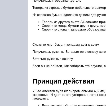
Получилась Г-образная деталь
Теперь из отрезков бумаги небольшого размер
Из отрезков бумаги сделайте детали для рукоя
Теперь из другого листа А4 сложите при
Сверните концы бумаги друг к другу, пер
Сверните снова и заправьте образовавши
Сложите лист бумаги концами друг к другу
Получилась рукоять. Вставьте ее в основу авт
Вставьте рукоять в основу
Если вы не поняли, как собирать это оружие, т
Принцип действия
У нас имеется пуля (калибром обычно 4,5 мм)
скоростью. И дает ей это ускорение поток сж
пистолета:
Если воздушный поток создается с пом