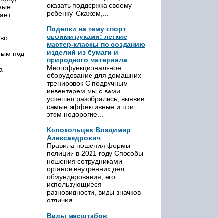
оказать поддержка своему
ные
ребенку. Скажем,...
дает
Поделки на тему спорт
своими руками: легкие
тво
мастер-классы по созданию
изделий из бумаги и
тым под
природного материала
Многофункциональное
а
оборудование для домашних
тренировок С подручным
инвентарем мы с вами
успешно разобрались, выявив
самые эффективные и при
этом недорогие...
Колокольцев Владимир
Александрович
Правила ношения формы
полиции в 2021 году Способы
ношения сотрудниками
органов внутренних дел
обмундирования, его
использующиеся
разновидности, виды значков
отличия...
Виды масштабов