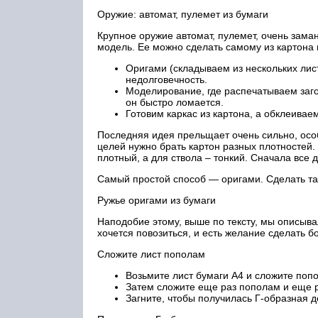
Оружие: автомат, пулемет из бумаги
Крупное оружие автомат, пулемет, очень зама
модель. Ее можно сделать самому из картона 
Оригами (складываем из нескольких лис
недолговечность.
Моделирование, где распечатываем загот
он быстро ломается.
Готовим каркас из картона, а обклеивае
Последняя идея прельщает очень сильно, особе
целей нужно брать картон разных плотностей.
плотный, а для ствола – тонкий. Сначала все 
Самый простой способ — оригами. Сделать так
Ружье оригами из бумаги
Наподобие этому, выше по тексту, мы описыва
хочется повозиться, и есть желание сделать б
Сложите лист пополам
Возьмите лист бумаги А4 и сложите попо
Затем сложите еще раз пополам и еще р
Загните, чтобы получилась Г-образная д