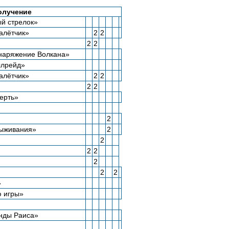
олучение
й стрелок»
алётчик»
2
2
2
2
наряжение Волкана»
ллрейд»
алётчик»
2
2
2
2
ерть»
2
выживания»
2
2
2
2
2
2
2
»
ю игры»
нды Раиса»