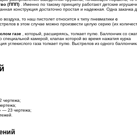
во (ППП)
. Именно по такому принципу работают детские игрушеч
анная конструкция достаточно простая и надежная. Одна закачка 
о воздуха, то наш пистолет относится к типу пневматики
с
стрелов в этом случае можно произвести целую серию (их количес
слом газе
, который, расширяясь, толкает пулю. Баллончик со сжа
 специальной камерой, клапан которой во время нажатия курка
ия углекислого газа толкает пулю. Выстрелов из одного баллончик
й
2 чертежа;
чертежа;
» — 23 чертежа;
тежей.
нений