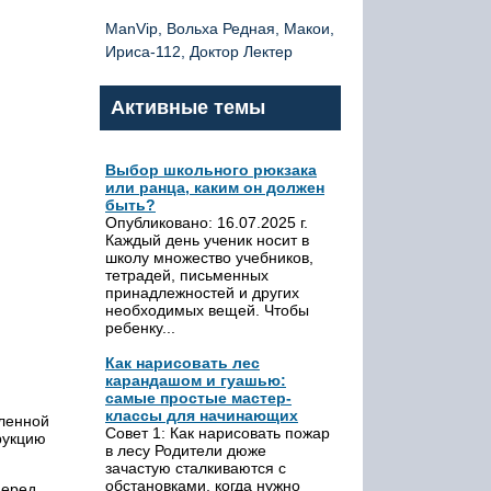
ManVip, Вольха Редная, Макои,
Ириса-112, Доктор Лектер
Активные темы
Выбор школьного рюкзака
или ранца, каким он должен
быть?
Опубликовано: 16.07.2025 г.
Каждый день ученик носит в
школу множество учебников,
тетрадей, письменных
принадлежностей и других
необходимых вещей. Чтобы
ребенку...
Как нарисовать лес
карандашом и гуашью:
самые простые мастер-
классы для начинающих
еленной
Совет 1: Как нарисовать пожар
рукцию
в лесу Родители дюже
зачастую сталкиваются с
обстановками, когда нужно
перед