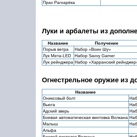
Прах Рагнарёка
Луки и арбалеты из дополн
Название
Получение
Порыв ветра
Набор «Воин Шу»
Лук Мета-LED
Набор Savvy Gamer
Лук рейнджера
Набор «Харранский рейнджер
Огнестрельное оружие из д
Название
Ониксовый болт
Наб
Вьюга
Наб
Адский зверь
Наб
Боевая автоматическая винтовка Волкана
Наб
Малыш
Наб
Альфа
Боевой пистолет Волкана
Наб