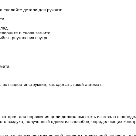
а сделайте детали для рукояти.
ти
клад.
еверните и снова загните.
йся треугольник внутрь.
омата.
о вот видео-инструкция, как сделать такой автомат:
, которая для поражения цели должна вылететь из ствола с опред
атого воздуха, полученный одним из способов, определяющих конст
ощью распрямления взведенной пружины, толкающей поршень, то 