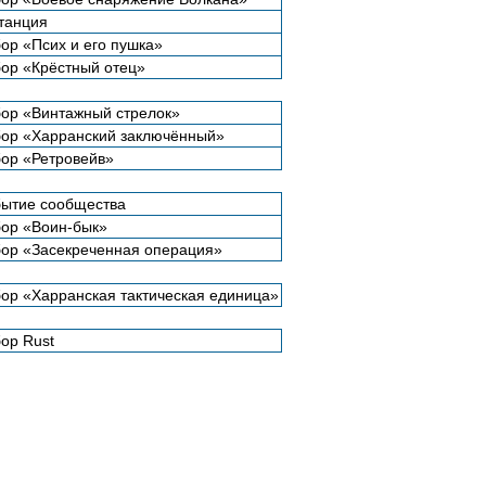
танция
ор «Псих и его пушка»
ор «Крёстный отец»
ор «Винтажный стрелок»
ор «Харранский заключённый»
ор «Ретровейв»
ытие сообщества
ор «Воин-бык»
ор «Засекреченная операция»
ор «Харранская тактическая единица»
ор Rust