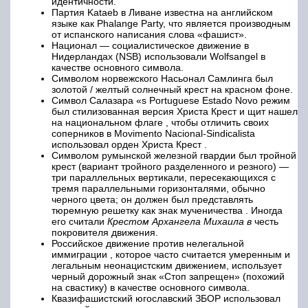
идентичности.
Партия Kataeb в Ливане известна на английском
языке как Phalange Party, что является производным
от испанского написания слова «фашист».
Национал — социалистическое движение в
Нидерландах (NSB) использовали Wolfsangel в
качестве основного символа.
Символом норвежского Насьонал Самлинга был
золотой / желтый солнечный крест на красном фоне.
Символ Салазара «s Portuguese Estado Novo режим
был стилизованная версия Христа Крест и щит нашел
на национальном флаге , чтобы отличить своих
соперников в Movimento Nacional-Sindicalista
использовал орден Христа Крест .
Символом румынской железной гвардии был тройной
крест (вариант тройного разделенного и резного) —
три параллельных вертикали, пересекающихся с
тремя параллельными горизонталями, обычно
черного цвета; он должен был представлять
тюремную решетку как знак мученичества . Иногда
его считали
Крестом
Архангела Михаила в
честь
покровителя движения.
Российское движение против нелегальной
иммиграции , которое часто считается умеренным и
легальным неонацистским движением, использует
черный дорожный знак «Стоп запрещен» (похожий
на свастику) в качестве основного символа.
Квазифашистский югославский ЗБОР использовал