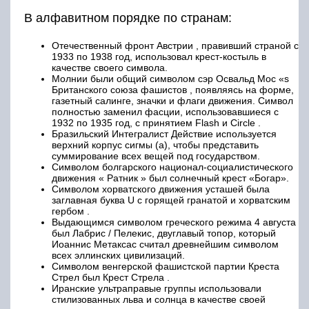
В алфавитном порядке по странам:
Отечественный фронт Австрии , правивший страной с
1933 по 1938 год, использовал крест-костыль в
качестве своего символа.
Молнии были общий символом сэр Освальд Мос «s
Британского союза фашистов , появляясь на форме,
газетный салинге, значки и флаги движения. Символ
полностью заменил фасции, использовавшиеся с
1932 по 1935 год, с принятием Flash и Circle .
Бразильский Интегралист Действие используется
верхний корпус сигмы (а), чтобы представить
суммирование всех вещей под государством.
Символом болгарского национал-социалистического
движения « Ратник » был солнечный крест «Богар».
Символом хорватского движения усташей была
заглавная буква U с горящей гранатой и хорватским
гербом .
Выдающимся символом греческого режима 4 августа
был Лабрис / Пелекис, двуглавый топор, который
Иоаннис Метаксас считал древнейшим символом
всех эллинских цивилизаций.
Символом венгерской фашистской партии Креста
Стрел был Крест Стрела .
Иранские ультраправые группы использовали
стилизованных льва и солнца в качестве своей