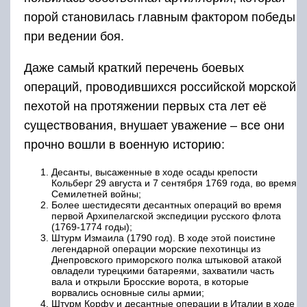
порой становилась главным фактором победы
при ведении боя.
Даже самый краткий перечень боевых
операций, проводившихся российской морской
пехотой на протяжении первых ста лет её
существования, внушает уважение – все они
прочно вошли в военную историю:
Десанты, высаженные в ходе осады крепости
Кольберг 29 августа и 7 сентября 1769 года, во время
Семилетней войны;
Более шестидесяти десантных операций во время
первой Архипелагской экспедиции русского флота
(1769-1774 годы);
Штурм Измаила (1790 год). В ходе этой поистине
легендарной операции морские пехотинцы из
Днепровского приморского полка штыковой атакой
овладели турецкими батареями, захватили часть
вала и открыли Бросские ворота, в которые
ворвались основные силы армии;
Штурм Корфу и десантные операции в Италии в ходе