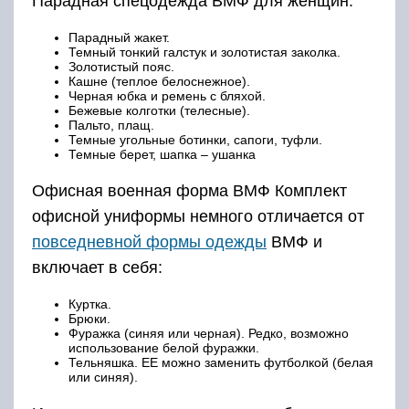
Парадная спецодежда ВМФ для женщин:
Парадный жакет.
Темный тонкий галстук и золотистая заколка.
Золотистый пояс.
Кашне (теплое белоснежное).
Черная юбка и ремень с бляхой.
Бежевые колготки (телесные).
Пальто, плащ.
Темные угольные ботинки, сапоги, туфли.
Темные берет, шапка – ушанка
Офисная военная форма ВМФ Комплект
офисной униформы немного отличается от
повседневной формы одежды
ВМФ и
включает в себя:
Куртка.
Брюки.
Фуражка (синяя или черная). Редко, возможно
использование белой фуражки.
Тельняшка. ЕЕ можно заменить футболкой (белая
или синяя).