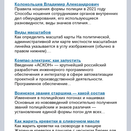
Колокольцев Владимир Александрович
Правила ношения формы полиции в 2021 году
Способы ношения сотрудниками органов внутренних
дел обмундирования, его использующиеся
разновидности, виды значков отличия...
Виды масштабов
Как определить масштаб карты На политической,
административной или карте местности масштабная
линейка указывается в углу изображения (обычно в
правом нижнем)....
Компас-электрик: как запустить
Введение «АСКОН» — крупнейший российский
разработчик инженерного программного
обеспечения и интегратор в сфере автоматизации
проектной и производственной деятельности.
Программное обеспечение...
Воинское звание старшина — какой состав
Изменения в полицейских погонах и нашивках
Основные из нововведений относительно получения
званий полицейским и знаков различия —
установление единой формы погон для всех...
Как жарить креветки в сливочном масле
Как жарить креветки на сковороде в панцире
Жареные креветки в панцире с чесноком Берем для