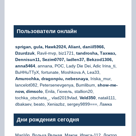
Пользователи онлайн
sprigan, gula, Hawk2024, Aliant, daniil5966,
Dzurdzuk
, Ravil-mvp, biz1721,
tandrosha, Тахмаз,
Dennisun11, Sezim0707, ladlen37, Bekzod1306,
anna5464
, annana, РОС, Lady Die Dei, Adic Irina_ti,
BuHHuTTyX, fortunate, Moshkova.A, Lea33,
Amurochka, dragonpiu, nebesnaya
, Iriska_mur,
lancelot082, Petersenevgenya, Bumlibum,
show-me-
now, dimsolo
, Enila, Гюнель, stallion20,
tochka_otscheta_, vlad2019vlad,
Veld350
, natali111,
dbakaev, beato, Xeniazbz, sergey9899===, Ламка
Дни рождения сегодня
ManVip, Вольха Редная, Макои, Ириса-112, Доктор