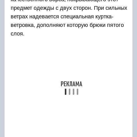
На осеннее-весенний период также
предусмотрены демисезонные военные
костюмы, при пошиве которых используется
особый материал. Он способствует надежной
защите солдат от ветра, обеспечивает
высокий уровень паропроницаемости,
позволяет быстро высыхать после намокания.
Если имеют место сильные ливни,
военнослужащим разрешается использовать
ветроводозащитный комплект армейской