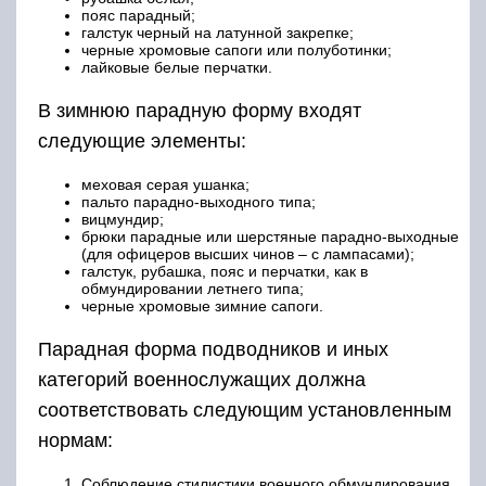
пояс парадный;
галстук черный на латунной закрепке;
черные хромовые сапоги или полуботинки;
лайковые белые перчатки.
В зимнюю парадную форму входят
следующие элементы:
меховая серая ушанка;
пальто парадно-выходного типа;
вицмундир;
брюки парадные или шерстяные парадно-выходные
(для офицеров высших чинов – с лампасами);
галстук, рубашка, пояс и перчатки, как в
обмундировании летнего типа;
черные хромовые зимние сапоги.
Парадная форма подводников и иных
категорий военнослужащих должна
соответствовать следующим установленным
нормам:
Соблюдение стилистики военного обмундирования