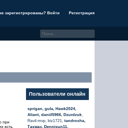
же зарегистрированы? Войти
Регистрация
Пользователи онлайн
sprigan, gula, Hawk2024,
Aliant, daniil5966, Dzurdzuk
,
Ravil-mvp, biz1721,
tandrosha,
о при
их есть
Тахмаз, Dennisun11,