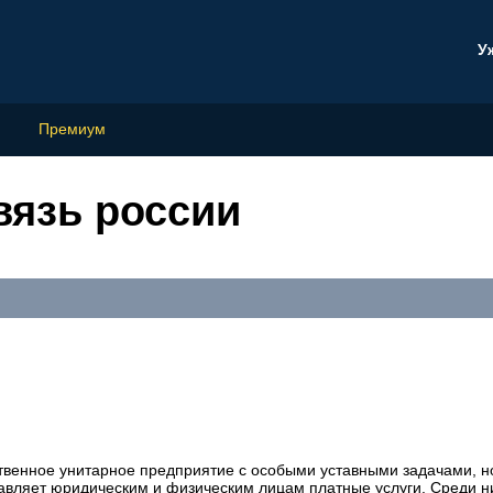
У
Премиум
вязь россии
твенное унитарное предприятие с особыми уставными задачами, н
авляет юридическим и физическим лицам платные услуги. Среди н