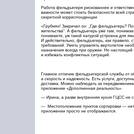
Работа фельдъегеря рискованнее и ответствен
важности может стоить безопасности всей стр
секретной корреспонденции
«Грубиян! Закричал он: „Где фельдъегерь? По
жительства“. А фельдъегерь уже там, понимае
понимаете, уж такой натурой устроена для ям
И действительно, фельдъегерь, как правило, 
требований. Уметь управлять вертолетом необя
назначения всегда при оружии. Но настоящий 
и избежать конфликтных ситуаций.
Главное отличие фельдъегерской службы от о
а скорость и надежность. Есть услуги, досту
доставка. Можно наблюдать за передвижением
приложение «Дополненная реальность».
— Ирина, а разве внутренняя кухня ГЦСС не 
— Местоположение пунктов сортировки — нет,
приложении просто не отображаются.