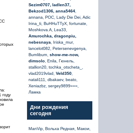
Sezim0707, ladlen37,
Bekzod1306, anna5464
,
annana, РОС, Lady Die Dei, Adic
ЦСС
Irina_ti, BuHHuTTyX, fortunate,
Moshkova.A, Lea33,
Amurochka, dragonpiu,
nebesnaya
, Iriska_mur,
которых
lancelot082, Petersenevgenya,
Bumlibum,
show-me-now,
dimsolo
, Enila, Гюнель,
stallion20, tochka_otscheta_,
vlad2019vlad,
Veld350
,
natali111, dbakaev, beato,
Xeniazbz, sergey9899===,
ла:
Ламка
 году
ановила
ре
Дни рождения
сегодня
ворит
ManVip, Вольха Редная, Макои,