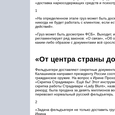
«доставка наркосодержащих средств и психотр
1
«На определенном этапе груз может быть до
никогда не будет работать с клиентом, если 
действий».
«Груз может быть досмотрен ФСБ». Выходит, 
регламентирует ряд законов: «О связи», «Об 
каким-либо образом с документами всё срослос
«От центра страны до
Фельдъегери доставляют секретные документы
Калашников направил президенту России соот
гражданское оружие. На вопрос к Ирине Прохо
«Скрипка Страдивари». Ещё бы! Этот инструме
скрипка работы Страдивари «Lady Blunt», назв
рекорд: была продана за девять миллионов в
перевозил нормальный русский фельдъегерь.
2
«Задача фельдъегеря не только доставить гру
Ирина