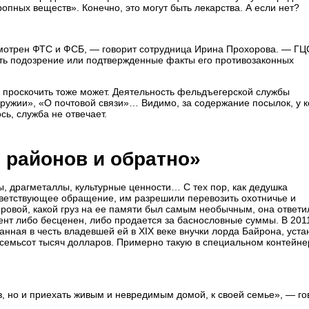
опных веществ». Конечно, это могут быть лекарства. А если нет?
смотрен ФТС и ФСБ, — говорит сотрудница Ирина Прохорова. — Г
есть подозрение или подтвержденные факты его противозаконных
и проскочить тоже может. Деятельность фельдъегерской службы
оружии», «О почтовой связи»… Видимо, за содержание посылок, у 
ь, служба не отвечает.
 районов и обратно»
, драгметаллы, культурные ценности… С тех пор, как дедушка
ветствующее обращение, им разрешили перевозить охотничье и
ровой, какой груз на ее памяти был самым необычным, она ответи
нт либо бесценен, либо продается за баснословные суммы. В 2011
анная в честь владевшей ей в ХIХ веке внучки лорда Байрона, уст
осемьсот тысяч долларов. Примерно такую в специальном контейне
з, но и приехать живым и невредимым домой, к своей семье», — го