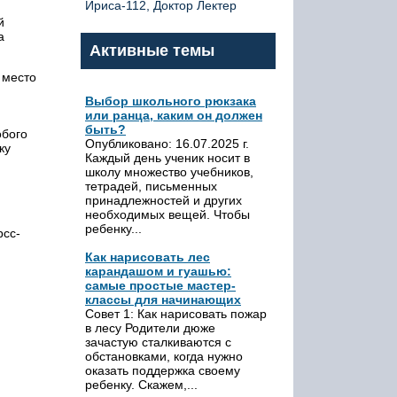
Ириса-112, Доктор Лектер
й
а
Активные темы
 место
Выбор школьного рюкзака
или ранца, каким он должен
быть?
обого
Опубликовано: 16.07.2025 г.
ку
Каждый день ученик носит в
школу множество учебников,
тетрадей, письменных
принадлежностей и других
необходимых вещей. Чтобы
ребенку...
рсс-
Как нарисовать лес
карандашом и гуашью:
самые простые мастер-
классы для начинающих
Совет 1: Как нарисовать пожар
в лесу Родители дюже
зачастую сталкиваются с
обстановками, когда нужно
оказать поддержка своему
ребенку. Скажем,...