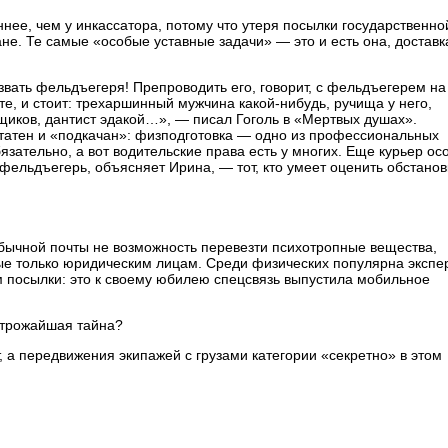
нее, чем у инкассатора, потому что утеря посылки государственно
ане. Те самые «особые уставные задачи» — это и есть она, доставк
звать фельдъегеря! Препроводить его, говорит, с фельдъегерем на
те, и стоит: трехаршинный мужчина какой-нибудь, ручища у него,
щиков, дантист эдакой…», — писал Гоголь в «Мертвых душах».
статен и «подкачан»: физподготовка — одно из профессиональных
зательно, а вот водительские права есть у многих. Еще курьер ос
фельдъегерь, объясняет Ирина, — тот, кто умеет оценить обстанов
бычной почты не возможность перевезти психотропные вещества,
пные только юридическим лицам. Среди физических популярна экспе
 посылки: это к своему юбилею спецсвязь выпустила мобильное
строжайшая тайна?
 а передвижения экипажей с грузами категории «секретно» в этом