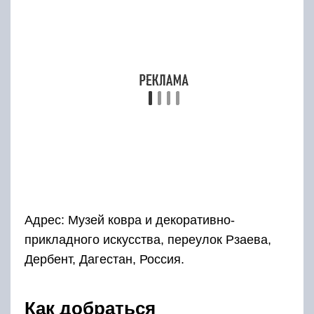
прикладного искусства, переулок Рзаева,
Дербент, Дагестан, Россия.
Как добраться
Из районного центра Усухчай прямиком в
Куруш туристы приезжают по гравийной
серпантинной дороге: 25 километров
непрерывного подъема и готово — пора
любоваться горными пейзажами.
Чтобы добраться в село туристам следует
сделать пропуск в городе Ахты. Пропуск
получают у пограничников. Он необходим по
той причине, что Куруш базируется в
приграничной зоне с Азербайджаном.