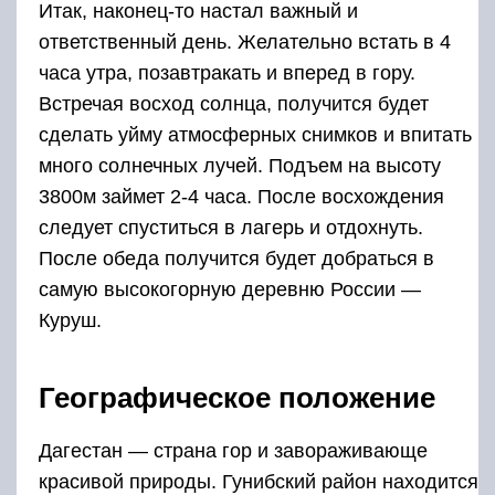
Географическое положение
Дагестан — страна гор и завораживающе
красивой природы. Гунибский район находится
во внутригорном Дагестане. Эта территория
изрезана небольшими речками, протекающими
в межгорных каньонах.
Как древний город Мачу-Пикчу селение
Гамсутль разместилось на самом гребне горы
Гамсутльмеэр. Этот высокогорный аул
расположен на высоте 1418 метров над
уровнем моря. Снизу трудно разглядеть его
невооруженным глазом. Дома жителей
напоминают ласточкины гнезда, они также
прилепились к скалам на недоступной высоте.