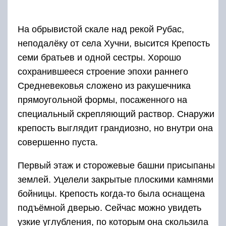
Первый этаж и сторожевые башни присыпаны
землей. Уцелели закрытые плоскими камнями
бойницы. Крепость когда-то была оснащена
подъёмной дверью. Сейчас можно увидеть
узкие углубления, по которым она скользила
вверх-вниз.
Про крепость рассказывают множество
красивых, печальным легенд. Одна из них
связана с семью братьями, убившими свою
сестру, которая влюбилась в предводителя
вражеской армии и предала братьев.
Адрес: Крепость «Семи братьев и одной
сестры», Хучни, Дагестан, Россия.