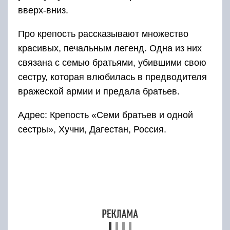
Легенды о горе Шалбуздаг
Гора Шалбуздаг в первую очередь известна
легендой о святом Сулеймане. Жил этот
старец в одном из местных сел, а после