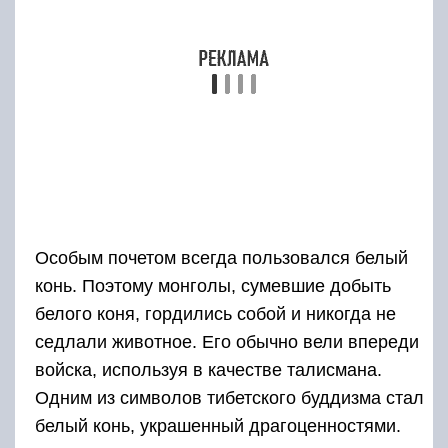
седлали животное. Его обычно вели впереди
войска, используя в качестве талисмана.
Одним из символов тибетского буддизма стал
белый конь, украшенный драгоценностями.
Считается, что сама дочь пророка Мухаммеда
останавливалась здесь, чтобы отдохнуть во
время побега от врагов.
Об этой священной вершине сложено немало
легенд и преданий, вокруг нее ходят
множество примет и суеверий. Семикратное
восхождение на Шалбуздаг мусульманами
приравнивается к хаджу, совершаемому в
Мекку. Гора слышит мольбы о прощении
грехов, она исполняет заветные желания.