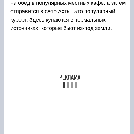
Итак, наконец-то настал важный и
ответственный день. Желательно встать в 4
часа утра, позавтракать и вперед в гору.
Встречая восход солнца, получится будет
сделать уйму атмосферных снимков и впитать
много солнечных лучей. Подъем на высоту
3800м займет 2-4 часа. После восхождения
следует спуститься в лагерь и отдохнуть.
После обеда получится будет добраться в
самую высокогорную деревню России —
Куруш.