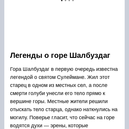
смерти голуби унесли его тело прямо к
вершине горы. Местные жители решили
отыскать тело старца, однако наткнулись на
могилу. Поверье гласит, что сейчас на горе
водятся духи — эрены, которые
покровительствуют человеку и защищают его
от болезней.
У эренов есть весьма интересная особенность.
Они как бы закрепляются за конкретным
человеком, при этом некоторых эренов мог
закрепить за собой только шаман. Некоторые
духи могут принимать человеческий вид,
другие же больше похожи на животных. Это
могут быть орел, сокол, различные
парнокопытные. Интересно, что не только в
Дагестане верят в эренов. Этих духов знают и