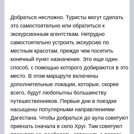
путешественников. Первые дни в поездке
насыщены популярными направлениями
Дагестана. Чтобы добраться до аула советуют
приехать сначала в село Хруг. Там советуют
прогуляться, пообедать, отдохнуть с дороги,
посетить краеведческий музей и узнать
немного истории.
С утра рекомендуется отправиться в поход в
Хругский лес. Это самое загадочное и
труднодоступное место, которое практически
не посещается туристами. Это невероятно
красивый горный лес, где чувствуется
сказочная атмосфера фильма «Властелин
колец». Рекомендуется прогуляться по лесу и
найти горное озеро Фуанг Яд. На берегу озера