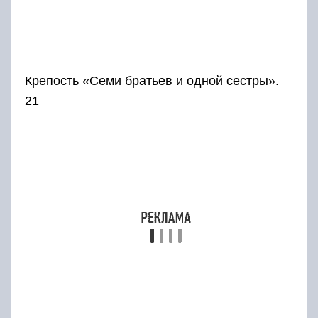
На обрывистой скале над рекой Рубас,
неподалёку от села Хучни, высится Крепость
семи братьев и одной сестры. Хорошо
сохранившееся строение эпохи раннего
Средневековья сложено из ракушечника
прямоугольной формы, посаженного на
специальный скрепляющий раствор. Снаружи
крепость выглядит грандиозно, но внутри она
совершенно пуста.