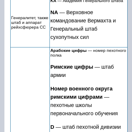
KA
— Академия Генерального штаба
NA
— Верховное
Генералитет, также
командование Вермахта и
штаб и аппарат
рейхсфюрера СС
Генеральный штаб
сухопутных сил
Арабские цифры
— номер пехотного
полка
Римские цифры
— штаб
армии
Номер военного округа
римскими цифрами
—
пехотные школы
первоначального обучения
D
— штаб пехотной дивизии