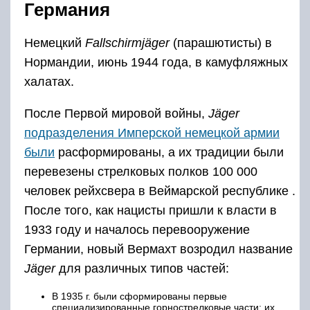
Германия
Немецкий
Fallschirmjäger
(парашютисты) в
Нормандии, июнь 1944 года, в камуфляжных
халатах.
После Первой мировой войны,
Jäger
подразделения Имперской немецкой армии
были
расформированы, а их традиции были
перевезены стрелковых полков 100 000
человек рейхсвера в Веймарской республике .
После того, как нацисты пришли к власти в
1933 году и началось перевооружение
Германии, новый Вермахт возродил название
Jäger
для различных типов частей:
В 1935 г. были сформированы первые
специализированные горнострелковые части; их