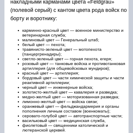
накладными карманами цвета «Feldgrau»
(полевой серый) с кантом цвета рода войск по
борту и воротнику:
карминно-красный цвет — военное министерство и
ветеринарная служба;
малиновый цвет — Генеральный штаб;
белый цвет — пехота;
травянисто-зеленый цвет — мотопехота
(панцергренадиры);
светло-зеленый цвет — горная пехота, егеря;
розовый цвет — танковые войска и противотанковая
артиллерия (для общевойсковых мундиров);
красный цвет — артиллерия;
бордовый цвет — части химической защиты и части
реактивной артиллерии;
черный цвет — инженерные войска;
золотисто-желтый цвет — кавалерия и разведка;
медно-желтый цвет — моторизованная разведка;
лимонно-желтый цвет — войска связи;
оранжевый цвет — фельджандармерия и органы
пополнения личным составом (военкоматы);
серовато-голубой цвет — автотранспортные части;
васильковый цвет — медицинская служба,
фиолетовый — священники католической и
лютеранской церквей.