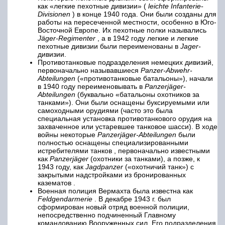
как «легкие пехотные дивизии» (
leichte Infanterie-
Divisionen
) в конце 1940 года. Они были созданы для
работы на пересеченной местности, особенно в Юго-
Восточной Европе. Их пехотные полки назывались
Jäger-Regimenter
, а в 1942 году легкие и легкие
пехотные дивизии были переименованы в
Jager-
дивизии.
Противотанковые подразделения немецких дивизий,
первоначально называвшиеся
Panzer-Abwehr-
Abteilungen
(«противотанковые батальоны»), начали
в 1940 году переименовывать в
Panzerjäger-
Abteilungen
(буквально «батальоны охотников за
танками»). Они были оснащены буксируемыми или
самоходными орудиями (часто это была
специальная установка противотанкового орудия на
захваченное или устаревшее танковое шасси). В ходе
войны некоторые
Panzerjäger-Abteilungen
были
полностью оснащены специализированными
истребителями танков , первоначально известными
как
Panzerjäger
(охотники за танками), а позже, к
1943 году, как
Jagdpanzer
(«охотничий танк») с
закрытыми надстройками из бронированных
казематов .
Военная полиция Вермахта была известна как
Feldgendarmerie
. В декабре 1943 г. был
сформирован новый отряд военной полиции,
непосредственно подчиненный Главному
командованию Вооруженных сил. Его подразделения