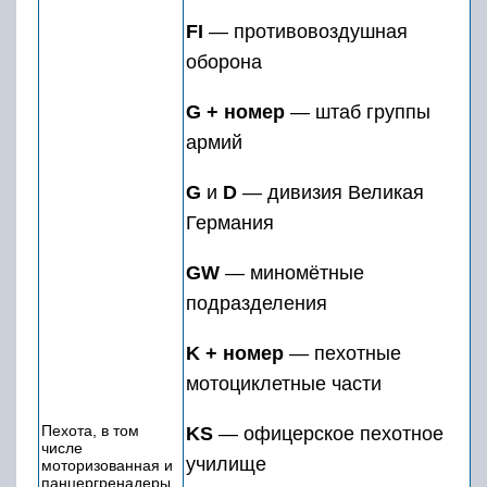
FI
— противовоздушная
оборона
G + номер
— штаб группы
армий
G
и
D
— дивизия Великая
Германия
GW
— миномётные
подразделения
K + номер
— пехотные
мотоциклетные части
Пехота, в том
KS
— офицерское пехотное
числе
училище
моторизованная и
панцергренадеры