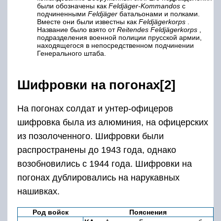
были обозначены как
Feldjäger-Kommandos
с
подчиненными
Feldjäger
батальонами и полками.
Вместе они были известны как
Feldjägerkorps
.
Название было взято от
Reitendes Feldjägerkorps
,
подразделения военной полиции прусской армии,
находящегося в непосредственном подчинении
Генерального штаба.
Шифровки на погонах[2]
На погонах солдат и унтер-офицеров
шифровка была из алюминия, на офицерских
из позолоченного. Шифровки были
распространены до 1943 года, однако
возобновились с 1944 года. Шифровки на
погонах дублировались на нарукавных
нашивках.
Род войск
Пояснения