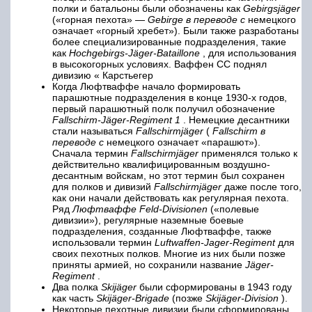
полки и батальоны были обозначены как
Gebirgsjäger
(«горная пехота» —
Gebirge в переводе с
немецкого
означает «горный хребет»). Были также разработаны
более специализированные подразделения, такие
как
Hochgebirgs-Jäger-Bataillone
, для использования
в высокогорных условиях. Ваффен СС поднял
дивизию «
Карстьегер
Когда Люфтваффе начало формировать
парашютные подразделения в конце 1930-х годов,
первый парашютный полк получил обозначение
Fallschirm-Jäger-Regiment 1
. Немецкие десантники
стали называться
Fallschirmjäger
(
Fallschirm в
переводе с
немецкого означает «парашют»).
Сначала термин
Fallschirmjäger
применялся только к
действительно квалифицированным воздушно-
десантным войскам, но этот термин был сохранен
для полков и дивизий
Fallschirmjäger
даже после того,
как они начали действовать как регулярная пехота.
Ряд
Люфтваффе Feld-Divisionen
(«полевые
дивизии»), регулярные наземные боевые
подразделения, созданные Люфтваффе, также
использовали термин
Luftwaffen-Jager-Regiment
для
своих пехотных полков. Многие из них были позже
приняты армией, но сохранили название
Jäger-
Regiment
.
Два полка
Skijäger
были сформированы в 1943 году
как часть
Skijäger-Brigade
(позже
Skijäger-Division
).
Некоторые пехотные дивизии были сформированы