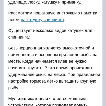
удерживание рыбы на леске. При правильной
настройке тормоза легко вытащить крупную
рыбу.
Мультипликаторная является мощным
устройством, которое позволяет ловить
крупную рыбу с большой глубины. Она иначе
называется инерционной (с передаточным
числом). Применяется в основном для
спиннинга. Называется так, поскольку принцип
ее действия основан на силе инерции.
Отличительным признаком этого типа
является наличие множества технологических
узлов для точного исполнения рыболовных
операций и простого взаимодействия деталей.
К преимуществам относятся: