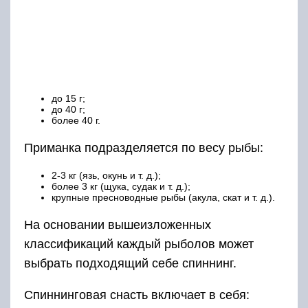
На основании вышеизложенных
классификаций каждый рыболов может
выбрать подходящий себе спиннинг.
Спиннинговая снасть включает в себя:
удилище, леску, катушку и приманку.
Рассмотрим пошаговую инструкцию намотки
лески
на катушку спиннинга
:
Существует несколько видов катушек для
спиннинга:
Безынерционная является высокоточной и
применяется в основном при ловле рыбы на
месте. Когда начинается клев ее нужно
начинать крутить. В это время происходит