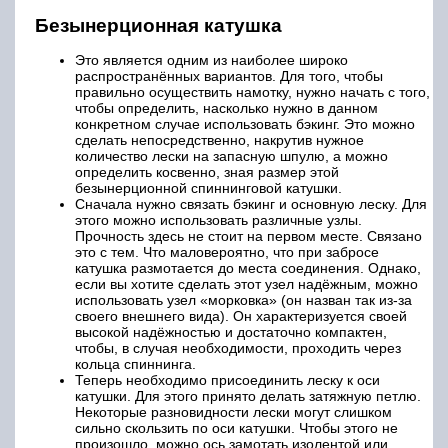
без колец.
https://youtube.com/watch?v=HhT4_ULBj8w
Мультипликаторная катушка