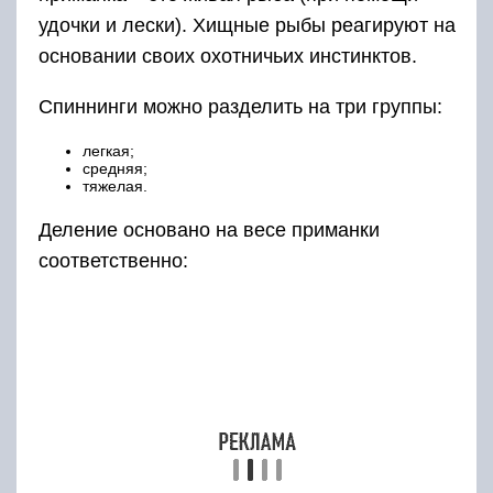
удочки и лески). Хищные рыбы реагируют на
основании своих охотничьих инстинктов.
Спиннинги можно разделить на три группы:
легкая;
средняя;
тяжелая.
Деление основано на весе приманки
соответственно:
до 15 г;
до 40 г;
более 40 г.
Приманка подразделяется по весу рыбы:
2-3 кг (язь, окунь и т. д.);
более 3 кг (щука, судак и т. д.);
крупные пресноводные рыбы (акула, скат и т. д.).