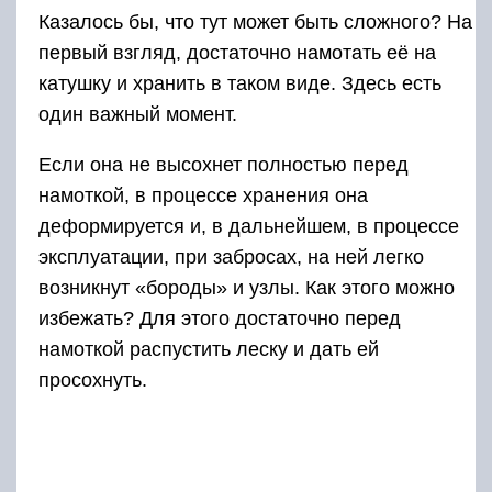
Если высыхание будет полным, то, будучи
намотанной на катушку, леска ничуть не
потеряет в своём качестве.
https://youtube.com/watch?v=z9ZRfOmn56g
Здесь вы можете прочитать о катушках бренда
Стингер, например о катушке Стингер Форс
Эйдж – силовой линейки катушек.
Определение длины
наматываемой лески и
бэкинга