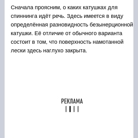
Наматывание лески происходит аналогично
тому, как это делается для открытой
безынерционной катушки. Заметим, что
наматывание лески здесь сделано таким
образом, что практически исключается
возможность соскальзывания для лески.
Хранение лески на катушке
Казалось бы, что тут может быть сложного? На
первый взгляд, достаточно намотать её на
катушку и хранить в таком виде. Здесь есть
один важный момент.
Если она не высохнет полностью перед
намоткой, в процессе хранения она