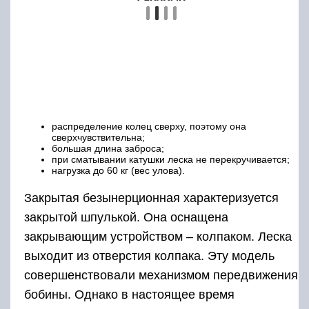
Прежде, чем мы подробно расскажем о том,
как производить намотку, заметим следующее.
Какой бы вид намотки вы не собирались бы
применить, полностью намотанная леска
должна располагаться полностью по прямой
линии. Не должно быть ступенек по краям.
Если они всё-таки будут, то это создаст
дополнительное трение при забросе, что
может снизить его точность.
Безынерционная катушка
Это является одним из наиболее широко
распространённых вариантов. Для того, чтобы
правильно осуществить намотку, нужно начать с того,
чтобы определить, насколько нужно в данном
конкретном случае использовать бэкинг. Это можно
сделать непосредственно, накрутив нужное
количество лески на запасную шпулю, а можно
определить косвенно, зная размер этой