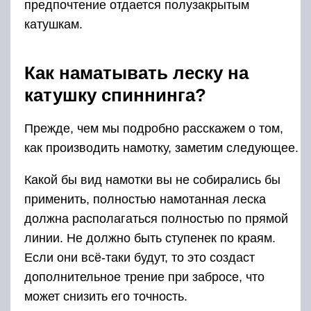
безынерционной спиннинговой катушки.
Сначала нужно связать бэкинг и основную леску. Для
этого можно использовать различные узлы.
Прочность здесь не стоит на первом месте. Связано
это с тем. Что маловероятно, что при забросе
катушка размотается до места соединения. Однако,
если вы хотите сделать этот узел надёжным, можно
использовать узел «морковка» (он назван так из-за
своего внешнего вида). Он характеризуется своей
высокой надёжностью и достаточно компактен,
чтобы, в случая необходимости, проходить через
кольца спиннинга.
Теперь необходимо присоединить леску к оси
катушки. Для этого принято делать затяжную петлю.
Некоторые разновидности лески могут слишком
сильно скользить по оси катушки. Чтобы этого не
произошло, можно ось замотать изолентой или
лейкопластырем и уже на них завязывать петлю.
Дальше нужно произвести намотку, вращая
соответствующий рычажок спиннинга. Здесь есть
важный момент. Для того, чтобы было достигнуто
более высокое качество намотки, её нужно
производить под натяжением. Одним из вариантов
является взять леску в руку в тряпочке, держа её под
натяжением.
Леску наматывают на катушку до конца. Затем кончик
продевают во все кольца спиннинга. Всё,
наматывание закончено. Здесь мы обсуждали удочку