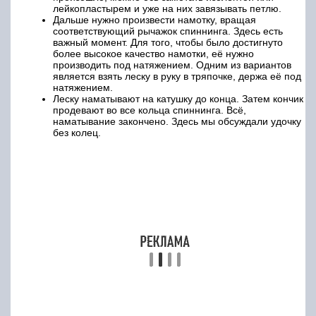
Для этого типа спиннинговых катушек процесс
наматывания лески почти полностью
аналогичен. Различие состоит в том, что
обычно на оси катушки имеется перфорация, в
которую можно продеть леску и надёжно
завязать её. Таким образом, проблемы с
проскальзыванием лески при использовании
такой катушки практически исключены.
Закрытая катушка
Сначала проясним, о каких катушках для
спиннинга идёт речь. Здесь имеется в виду
определённая разновидность безынерционной
катушки. Её отличие от обычного варианта
состоит в том, что поверхность намотанной
лески здесь наглухо закрыта.