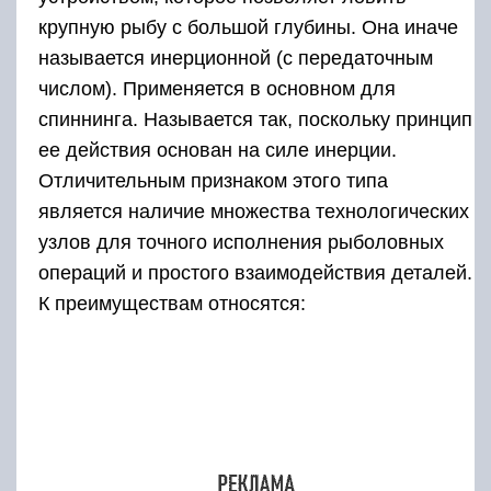
распределение колец сверху, поэтому она
сверхчувствительна;
большая длина заброса;
при сматывании катушки леска не перекручивается;
нагрузка до 60 кг (вес улова).
Закрытая безынерционная характеризуется
закрытой шпулькой. Она оснащена
закрывающим устройством – колпаком. Леска
выходит из отверстия колпака. Эту модель
совершенствовали механизмом передвижения
бобины. Однако в настоящее время
предпочтение отдается полузакрытым
катушкам.
Как наматывать леску на
катушку спиннинга?