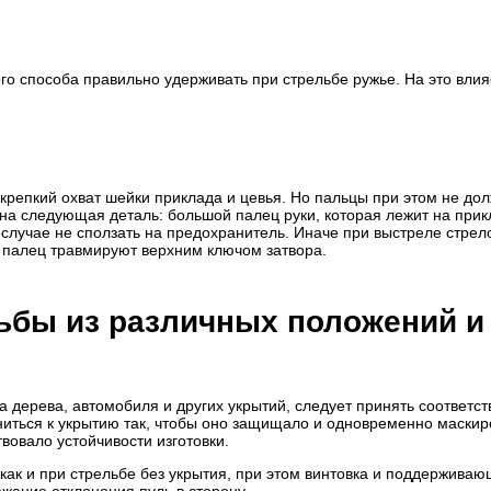
ого способа правильно удерживать при стрельбе ружье. На это влия
крепкий охват шейки приклада и цевья. Но пальцы при этом не до
на следующая деталь: большой палец руки, которая лежит на прик
 случае не сползать на предохранитель. Иначе при выстреле стрел
о палец травмируют верхним ключом затвора.
ьбы из различных положений и 
ола дерева, автомобиля и других укрытий, следует принять соответ
иться к укрытию так, чтобы оно защищало и одновременно маски
твовало устойчивости изготовки.
 как и при стрельбе без укрытия, при этом винтовка и поддержива