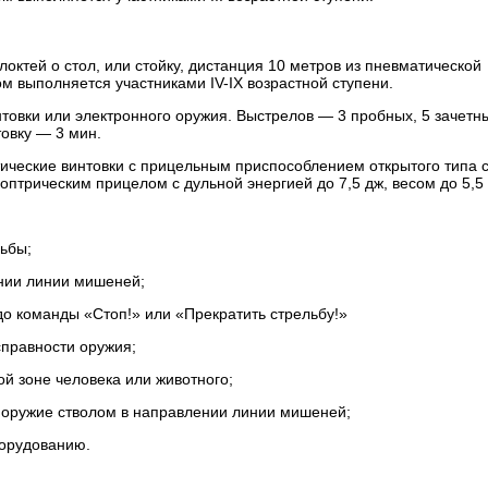
октей о стол, или стойку, дистанция 10 метров из пневматической
м выполняется участниками IV-IX возрастной ступени.
товки или электронного оружия. Выстрелов — 3 пробных, 5 зачетн
овку — 3 мин.
тические винтовки с прицельным приспособлением открытого типа 
диоптрическим прицелом с дульной энергией до 7,5 дж, весом до 5,5 
ьбы;
нии линии мишеней;
до команды «Стоп!» или «Прекратить стрельбу!»
правности оружия;
ой зоне человека или животного;
 оружие стволом в направлении линии мишеней;
борудованию.