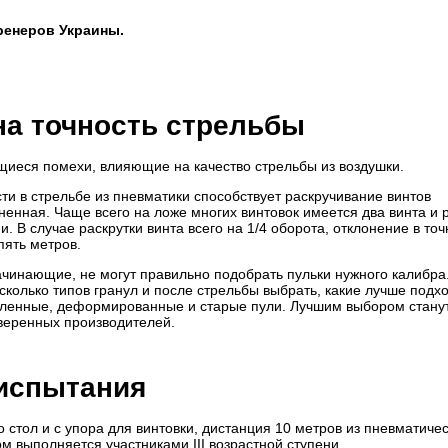
ренеров Украины.
а точность стрельбы
иеся помехи, влияющие на качество стрельбы из воздушки.
ти в стрельбе из пневматики способствует раскручивание винтов
енная. Чаще всего на ложе многих винтовок имеется два винта и 
. В случае раскрутки винта всего на 1/4 оборота, отклонение в точ
пять метров.
начинающие, не могут правильно подобрать пульки нужного калибра
сколько типов гранул и после стрельбы выбрать, какие лучше подхо
сленные, деформированные и старые пули. Лучшим выбором стану
веренных производителей.
испытания
 стол и с упора для винтовки, дистанция 10 метров из пневматиче
м выполняется участниками III возрастной ступени.