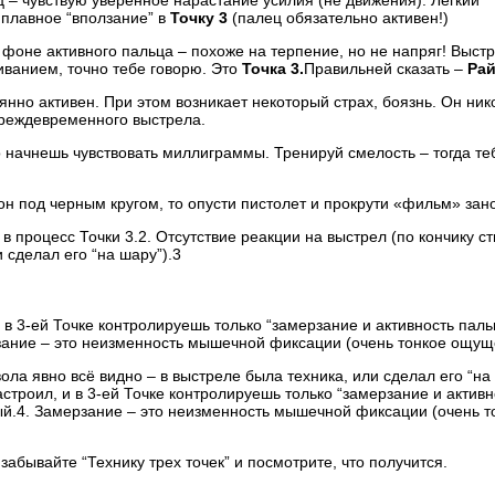
 – чувствую уверенное нарастание усилия (не движения). Легкий
 плавное “вползание” в
Точку 3
(палец обязательно активен!)
 фоне активного пальца – похоже на терпение, но не напряг! Выст
иванием, точно тебе говорю. Это
Точка 3.
Правильней сказать –
Ра
янно активен. При этом возникает некоторый страх, боязнь. Он ник
 преждевременного выстрела.
то начнешь чувствовать миллиграммы. Тренируй смелость – тогда те
он под черным кругом, то опусти пистолет и прокрути «фильм» зан
 процесс Точки 3.2. Отсутствие реакции на выстрел (по кончику с
 сделал его “на шару”).3
 в 3-ей Точке контролируешь только “замерзание и активность пальц
рзание – это неизменность мышечной фиксации (очень тонкое ощущ
вола явно всё видно – в выстреле была техника, или сделал его “на
астроил, и в 3-ей Точке контролируешь только “замерзание и активн
ный.4. Замерзание – это неизменность мышечной фиксации (очень т
забывайте “Технику трех точек” и посмотрите, что получится.