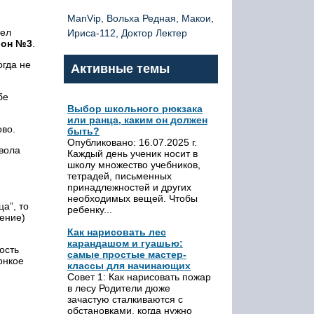
ManVip, Вольха Редная, Макои,
рел
Ириса-112, Доктор Лектер
йон №3
.
огда не
Активные темы
бе
Выбор школьного рюкзака
или ранца, каким он должен
ово.
быть?
Опубликовано: 16.07.2025 г.
твола
Каждый день ученик носит в
школу множество учебников,
тетрадей, письменных
принадлежностей и других
необходимых вещей. Чтобы
а”, то
ребенку...
ение)
Как нарисовать лес
карандашом и гуашью:
ость
самые простые мастер-
онкое
классы для начинающих
Совет 1: Как нарисовать пожар
в лесу Родители дюже
зачастую сталкиваются с
обстановками, когда нужно