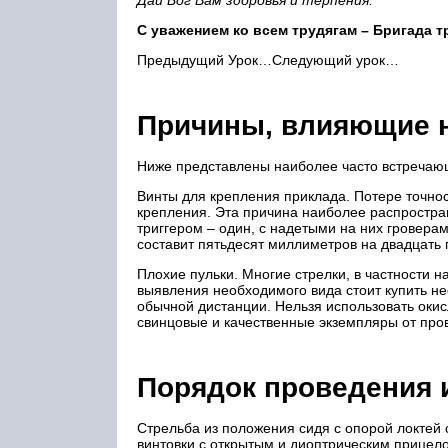
Дай Бог Вам здоровья и терпения.
С уважением ко всем трудягам – Бригада т
Предыдущий Урок…Следующий урок…
Причины, влияющие н
Ниже представлены наиболее часто встречающ
Винты для крепления приклада. Потере точнос
крепления. Эта причина наиболее распростран
триггером – один, с надетыми на них гроверами
составит пятьдесят миллиметров на двадцать 
Плохие пульки. Многие стрелки, в частности 
выявления необходимого вида стоит купить не
обычной дистанции. Нельзя использовать оки
свинцовые и качественные экземпляры от про
Порядок проведения 
Стрельба из положения сидя с опорой локтей о
винтовки с открытым и диоптрическим прицело