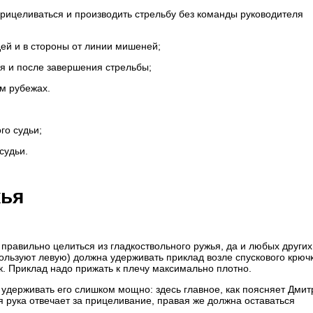
прицеливаться и производить стрельбу без команды руководителя
ей и в стороны от линии мишеней;
ия и после завершения стрельбы;
м рубежах.
го судьи;
судьи.
жья
 правильно целиться из гладкоствольного ружья, да и любых других
пользуют левую) должна удерживать приклад возле спускового крючк
к. Приклад надо прижать к плечу максимально плотно.
 удерживать его слишком мощно: здесь главное, как поясняет Дмит
 рука отвечает за прицеливание, правая же должна оставаться