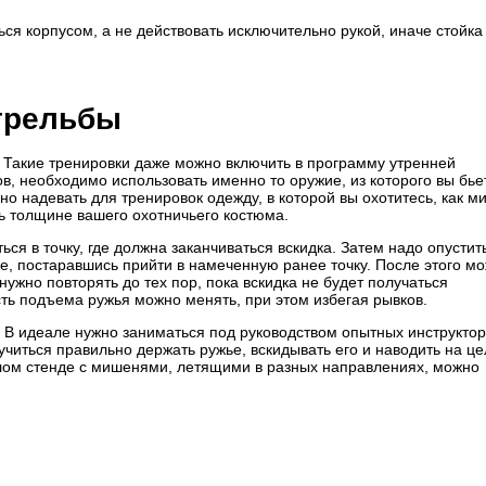
ся корпусом, а не действовать исключительно рукой, иначе стойка
трельбы
. Такие тренировки даже можно включить в программу утренней
ов, необходимо использовать именно то оружие, из которого вы бье
но надевать для тренировок одежду, в которой вы охотитесь, как 
ь толщине вашего охотничьего костюма.
ся в точку, где должна заканчиваться вскидка. Затем надо опустит
е, постаравшись прийти в намеченную ранее точку. После этого м
нужно повторять до тех пор, пока вскидка не будет получаться
сть подъема ружья можно менять, при этом избегая рывков.
 В идеале нужно заниматься под руководством опытных инструктор
учиться правильно держать ружье, вскидывать его и наводить на це
глом стенде с мишенями, летящими в разных направлениях, можно