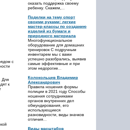
оказать поддержка своему
ребенку. Скажем,...
Поделки на тему спорт
своими руками: легкие
мастер-классы по созданию
изделий из бумаги и
природного материала
Многофункциональное
оборудование для домашних
тренировок С подручным
инвентарем мы с вами
успешно разобрались, выявив
рядом с
самые эффективные и при
ности
этом недорогие...
Колокольцев Владимир
. Для
Александрович
дят к
Правила ношения формы
т
полиции в 2021 году Способы
ношения сотрудниками
органов внутренних дел
обмундирования, его
использующиеся
разновидности, виды значков
отличия...
ской
Виды масштабов