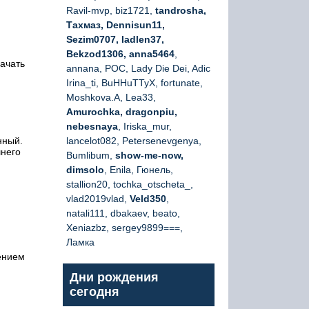
Ravil-mvp, biz1721,
tandrosha,
Тахмаз, Dennisun11,
Sezim0707, ladlen37,
Bekzod1306, anna5464
,
начать
annana, РОС, Lady Die Dei, Adic
Irina_ti, BuHHuTTyX, fortunate,
Moshkova.A, Lea33,
Amurochka, dragonpiu,
nebesnaya
, Iriska_mur,
нный.
lancelot082, Petersenevgenya,
шнего
Bumlibum,
show-me-now,
dimsolo
, Enila, Гюнель,
stallion20, tochka_otscheta_,
vlad2019vlad,
Veld350
,
natali111, dbakaev, beato,
Xeniazbz, sergey9899===,
Ламка
ением
Дни рождения
сегодня