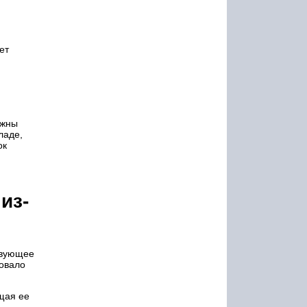
ет
лжны
ладе,
ок
из-
ствующее
ровало
ющая ее