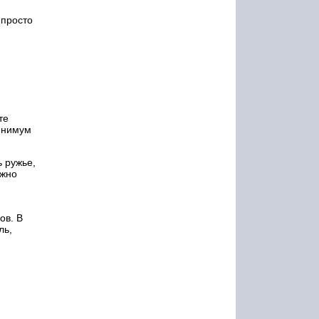
 просто
те
минимум
ь ружье,
ожно
ов. В
ль,