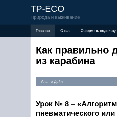
TP-ECO
Природа и выживание
Главная
О нас
Оформить подписку
Как правильно д
из карабина
Алан-э-Дейл
Урок № 8 – «Алгоритм
пневматического или 