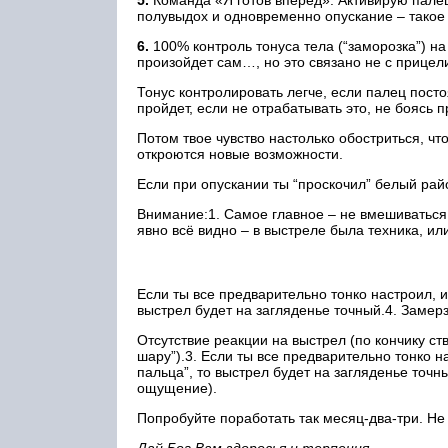
5.
Команда «Я готов вперед». Активирую палец
полувыдох и одновременно опускание – такое
6.
100% контроль тонуса тела (“заморозка”) на
произойдет сам…, но это связано не с прицел
Тонус контролировать легче, если палец посто
пройдет, если не отрабатывать это, не боясь
Потом твое чувство настолько обостриться, ч
откроются новые возможности.
Если при опускании ты “проскочил” белый рай
Внимание:1. Самое главное – не вмешиваться в
явно всё видно – в выстреле была техника, или
Если ты все предварительно тонко настроил, и
выстрел будет на загляденье точный.4. Заме
Отсутствие реакции на выстрел (по кончику ст
шару”).3. Если ты все предварительно тонко н
пальца”, то выстрел будет на загляденье точ
ощущение).
Попробуйте поработать так месяц-два-три. Не 