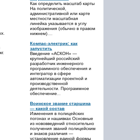
Как определить масштаб карты
На политической,
административной или карте
местности масштабная
линейка указывается в углу
изображения (обычно в правом
ых.
нижнем)....
Компас-электрик: как
с
запустить
кг.
Введение «АСКОН» —
крупнейший российский
разработчик инженерного
программного обеспечения и
интегратор в сфере
автоматизации проектной и
производственной
деятельности. Программное
обеспечение...
Воинское звание старшина
— какой состав
Изменения в полицейских
погонах и нашивках Основные
из нововведений относительно
получения званий полицейским
и знаков различия —
установление единой формы