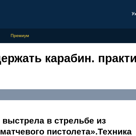
У
Премиум
ержать карабин. практ
 выстрела в стрельбе из
матчевого пистолета».Техника