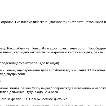
ке стрельбы из пневматического (матчевого) пистолета, готовишься 
вку. Расслабление. Тонус. Фиксация точек. Голеностоп. Тазобедре
ое плечо, свободно закрепляю – закрепляю кисть свободно, без ли
предстоящего выстрела» (до вскидки).
 мишенью, одновременно делая глубокий вдох –
Точка 1
.Это точка
гляд внутрь себя…
)
 важно. Делая легкий “полу выдох” сопровождая плотнейшим налож
делая движение “туда-сюда” 2-3 раза.
а его закрепления. Поверхностное дыхание.