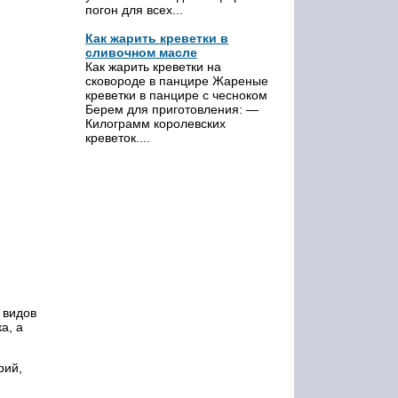
погон для всех...
Как жарить креветки в
сливочном масле
Как жарить креветки на
сковороде в панцире Жареные
креветки в панцире с чесноком
Берем для приготовления: —
Килограмм королевских
креветок....
 видов
а, а
рий,