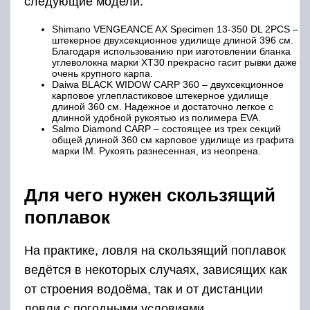
следующие модели:
Shimano VENGEANCE AX Specimen 13-350 DL 2PCS –
штекерное двухсекционное удилище длиной 396 см.
Благодаря использованию при изготовлении бланка
углеволокна марки ХТ30 прекрасно гасит рывки даже
очень крупного карпа.
Daiwa BLACK WIDOW CARP 360 – двухсекционное
карповое углепластиковое штекерное удилище
длиной 360 см. Надежное и достаточно легкое с
длинной удобной рукоятью из полимера EVA.
Salmo Diamond CARP – состоящее из трех секций
общей длиной 360 см карповое удилище из графита
марки IM. Рукоять разнесенная, из неопрена.
Для чего нужен скользящий
поплавок
На практике, ловля на скользящий поплавок
ведётся в некоторых случаях, зависящих как
от строения водоёма, так и от дистанции
ловли с погодными условиями.