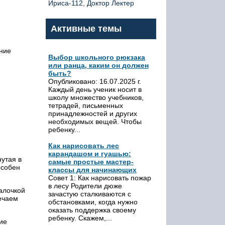
Ириса-112, Доктор Лектер
Активные темы
ение
Выбор школьного рюкзака
или ранца, каким он должен
быть?
Опубликовано: 16.07.2025 г.
Каждый день ученик носит в
школу множество учебников,
тетрадей, письменных
принадлежностей и других
необходимых вещей. Чтобы
ребенку...
Как нарисовать лес
карандашом и гуашью:
нутая в
самые простые мастер-
особен
классы для начинающих
Совет 1: Как нарисовать пожар
в лесу Родители дюже
алочкой
зачастую сталкиваются с
мечаем
обстановками, когда нужно
оказать поддержка своему
ребенку. Скажем,...
ие