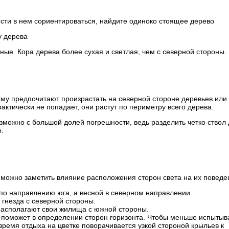
сти в нем сориентироваться, найдите одиноко стоящее дерево
у дерева
ные. Кора дерева более сухая и светлая, чем с северной стороны.
ому предпочитают произрастать на северной стороне деревьев или
рактически не попадает, они растут по периметру всего дерева.
зможно с большой долей погрешности, ведь разделить четко ствол
.
ожно заметить влияние расположения сторон света на их поведе
по направлению юга, а весной в северном направлении.
 гнезда с северной стороны.
располагают свои жилища с южной стороны.
 поможет в определении сторон горизонта. Чтобы меньше испытыв
 время отдыха на цветке поворачивается узкой стороной крыльев к