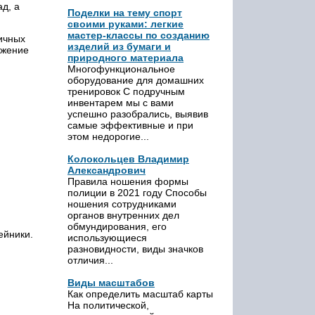
ад, а
Поделки на тему спорт
своими руками: легкие
мастер-классы по созданию
личных
изделий из бумаги и
ожение
природного материала
Многофункциональное
оборудование для домашних
тренировок С подручным
инвентарем мы с вами
успешно разобрались, выявив
самые эффективные и при
этом недорогие...
Колокольцев Владимир
Александрович
Правила ношения формы
полиции в 2021 году Способы
ношения сотрудниками
органов внутренних дел
обмундирования, его
ейники.
использующиеся
разновидности, виды значков
отличия...
Виды масштабов
Как определить масштаб карты
На политической,