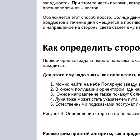
запад-восток. При этом та часть палочки, кото
противоположная – восток.
Объясняется этот способ просто. Солнце движе
предметов в течение дня смещается в против
и направление на стороны света станет ему и
Как определить сторо
Первоочередная задача любого человека, оказ
находится.
Для этого ему надо знать, как определить 
Можно найти на небе Полярную звезду, к
В южном полушарии ориентиром, где на
Южное направление также покажут Солн
Луна тоже может стать указателем пути,
Естественными подсказками послужат ли
Рисунок 4. Определение сторн света по часам
Рассмотрим простой алгоритм, как опреде