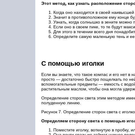
Этот метод, как узнать расположение стор
Когда оно находится в своей наивысшей 
Значит в противоположном ему конце буд
Узнать, когда солнышко в зените можно
Если оно в своем пике, то те будут мак
Для этого в течении всего дня понадоби
Определите самую маленькую тень и ее 
С помощью иголки
Если вы знаете, что такое компас и его нет в
просто — достаточно быстро пощелкать по н
вспомогательные предметы — емкость с водой 
растительным маслом, чтобы она могла удерж
Определение сторон света этим методом имее
полуденную линию.
Рисунок 7. Определение сторон света с иголк
Определяем сторону света с помощью иго
Поместите иголку, воткнутую в пробку, и
Она почти сразу же займет нужное поло