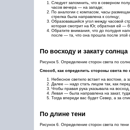
Следует запомнить, что в северном полу
часов вечера — на западе;
По аналогии с компасом, часы размещаю
стрелка была направлена к солнцу;
Образовавшийся угол между часовой стр
которая смотрит на Юг, обратная ей — б
Обратите внимания, что до полудня напо
после — та, что она прошла после этой 
По восходу и закату солнца
Рисунок 5. Определение сторон света по солн
Способ, как определить стороны света по с
Небесное светило встает на востоке, а з
Далее — надо стать лицом так, как пере
Чтобы правая рука указывала на восход,
Левая — была направлена на закат, туда,
Тогда впереди вас будет Север, а за сп
По длине тени
Рисунок 6. Определение сторон света по тени