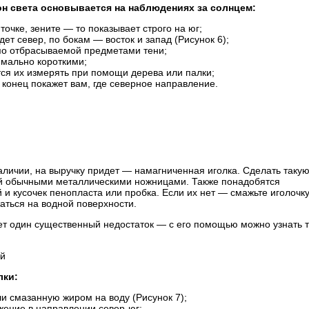
он света основывается на наблюдениях за солнцем:
точке, зените — то показывает строго на юг;
ет север, по бокам — восток и запад (Рисунок 6);
 по отбрасываемой предметами тени;
симально короткими;
тся их измерять при помощи дерева или палки;
конец покажет вам, где северное направление.
 наличии, на выручку придет — намагниченная иголка. Сделать таку
ей обычными металлическими ножницами. Также понадобятся
и кусочек пенопласта или пробка. Если их нет — смажьте иголочк
аться на водной поверхности.
т один существенный недостаток — с его помощью можно узнать 
ой
лки:
ли смазанную жиром на воду (Рисунок 7);
жение в направлении север-юг;