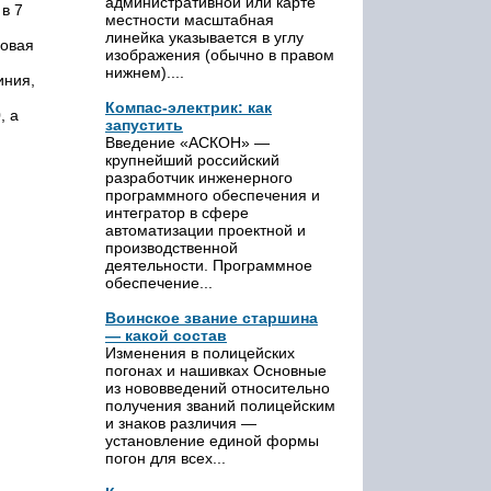
административной или карте
 в 7
местности масштабная
линейка указывается в углу
совая
изображения (обычно в правом
нижнем)....
иния,
Компас-электрик: как
, а
запустить
Введение «АСКОН» —
крупнейший российский
разработчик инженерного
программного обеспечения и
интегратор в сфере
автоматизации проектной и
производственной
деятельности. Программное
обеспечение...
Воинское звание старшина
— какой состав
Изменения в полицейских
погонах и нашивках Основные
из нововведений относительно
получения званий полицейским
и знаков различия —
установление единой формы
погон для всех...