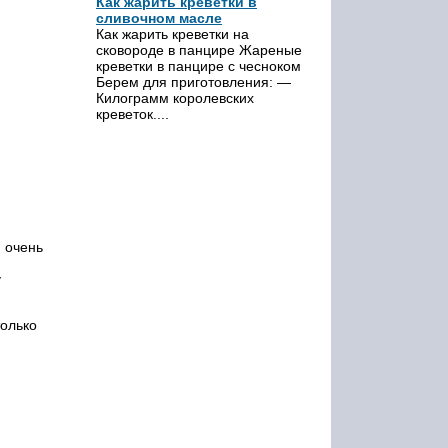
Как жарить креветки в
сливочном масле
Как жарить креветки на
сковороде в панцире Жареные
креветки в панцире с чесноком
Берем для приготовления: —
Килограмм королевских
креветок....
ю очень
у
только