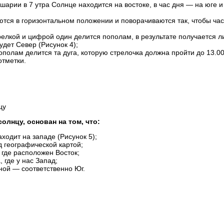
шарии в 7 утра Солнце находится на востоке, в час дня — на юге и
тся в горизонтальном положении и поворачиваются так, чтобы ча
елкой и цифрой один делится пополам, в результате получается л
удет Север (Рисунок 4);
полам делится та дуга, которую стрелочка должна пройти до 13.00
отметки.
цу
олнцу, основан на том, что:
аходит на западе (Рисунок 5);
д географической картой;
 где расположен Восток;
 где у нас Запад;
иной — соответственно Юг.