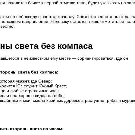
рая находится ближе к первой отметке тени, будет указывать на зап
тся по небосводу с востока к западу. Соответственно тень от раз
оположном направлении. Человеку остается лишь отметить ее пол
звестно.
ны света без компаса
авшегося в неизвестном ему месте — сориентироваться, где он
стороны света без компаса:
оторая укажет, где Север;
ходится Юг, служит Южный Крест;
це и любые стрелочные часы;
 если она хорошо видна на небе;
шайники и мхи, смола хвойных деревьев, растущие грибы и мурав
лить стороны света по часам: