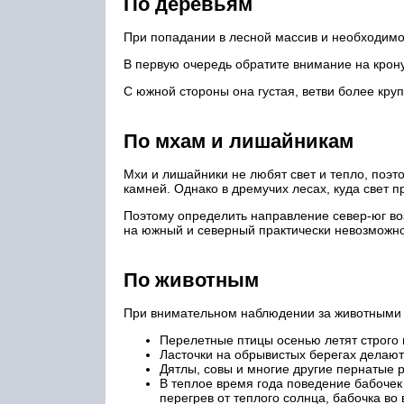
По деревьям
При попадании в лесной массив и необходимо
В первую очередь обратите внимание на крон
С южной стороны она густая, ветви более круп
По мхам и лишайникам
Мхи и лишайники не любят свет и тепло, поэт
камней. Однако в дремучих лесах, куда свет п
Поэтому определить направление север-юг во
на южный и северный практически невозможно
По животным
При внимательном наблюдении за животными м
Перелетные птицы осенью летят строго 
Ласточки на обрывистых берегах делают
Дятлы, совы и многие другие пернатые 
В теплое время года поведение бабочек
перегрев от теплого солнца, бабочка во