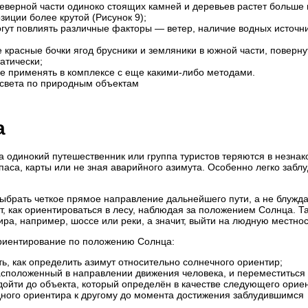
северной части одиноко стоящих камней и деревьев растет больше 
зиции более крутой (Рисунок 9);
огут повлиять различные факторы — ветер, наличие водных источни
 красные бочки ягод брусники и земляники в южной части, поверну
атически;
е применять в комплексе с еще какими-либо методами.
 света по природным объектам
а
да одинокий путешественник или группа туристов теряются в незна
паса, карты или не зная аварийного азимута. Особенно легко забл
выбрать четкое прямое направление дальнейшего пути, а не блужда
т, как ориентироваться в лесу, наблюдая за положением Солнца. Т
ра, например, шоссе или реки, а значит, выйти на людную местнос
ориентирование по положению Солнца:
ь, как определить азимут относительно солнечного ориентир;
сположенный в направлении движения человека, и переместиться 
ойти до объекта, который определён в качестве следующего орие
дного ориентира к другому до момента достижения заблудившимся