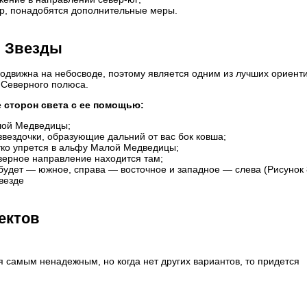
вер, понадобятся дополнительные меры.
й Звезды
движна на небосводе, поэтому является одним из лучших ориенти
е Северного полюса.
 сторон света с ее помощью:
шой Медведицы;
звездочки, образующие дальний от вас бок ковша;
етко упрется в альфу Малой Медведицы;
еверное направление находится там;
 будет — южное, справа — восточное и западное — слева (Рисунок 
везде
ектов
 самым ненадежным, но когда нет других вариантов, то придется