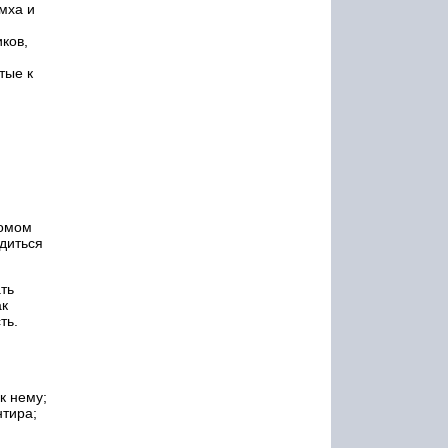
мха и
ков,
тые к
комом
удиться
ть
ак
ть.
к нему;
нтира;