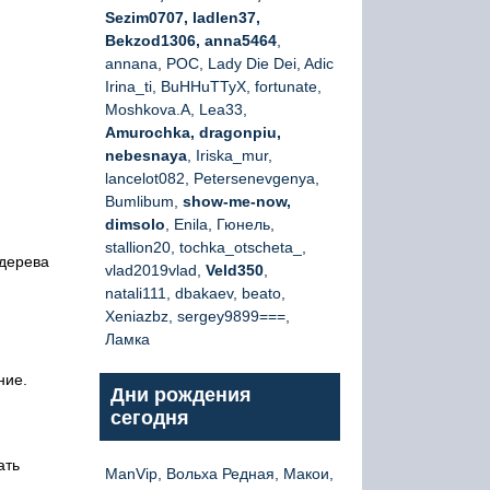
Sezim0707, ladlen37,
Bekzod1306, anna5464
,
annana, РОС, Lady Die Dei, Adic
Irina_ti, BuHHuTTyX, fortunate,
Moshkova.A, Lea33,
Amurochka, dragonpiu,
nebesnaya
, Iriska_mur,
lancelot082, Petersenevgenya,
Bumlibum,
show-me-now,
dimsolo
, Enila, Гюнель,
stallion20, tochka_otscheta_,
 дерева
vlad2019vlad,
Veld350
,
natali111, dbakaev, beato,
Xeniazbz, sergey9899===,
Ламка
ние.
Дни рождения
сегодня
ать
ManVip, Вольха Редная, Макои,