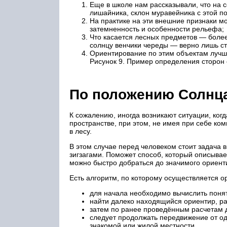
Еще в школе нам рассказывали, что на 
лишайника, склон муравейника с этой по
На практике на эти внешние признаки м
затемненность и особенности рельефа;
Что касается лесных предметов — более
солнцу венчики череды — верно лишь ст
Ориентирование по этим объектам лучш
Рисунок 9. Пример определения сторон
По положению Солнц
К сожалению, иногда возникают ситуации, ког
пространстве, при этом, не имея при себе ком
в лесу.
В этом случае перед человеком стоит задача 
зигзагами. Поможет способ, который описывае
можно быстро добраться до значимого ориенти
Есть алгоритм, по которому осуществляется 
для начала необходимо вычислить понят
найти далеко находящийся ориентир, ра
затем по ранее проведённым расчетам д
следует продолжать передвижение от о
знакомой или жилой местности.