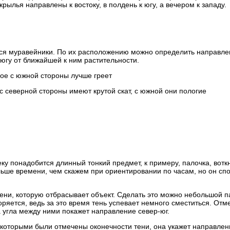
крылья направлены к востоку, в полдень к югу, а вечером к западу.
ются муравейники. По их расположению можно определить направл
 югу от ближайшей к ним растительности.
рое с южной стороны лучше греет
с северной стороны имеют крутой скат, с южной они пологие
ку понадобится длинный тонкий предмет, к примеру, палочка, вотк
льше времени, чем скажем при ориентировании по часам, но он сп
тени, которую отбрасывает объект. Сделать это можно небольшой п
оряется, ведь за это время тень успевает немного сместиться. От
 угла между ними покажет направление север-юг.
 которыми были отмечены оконечности тени, она укажет направлен