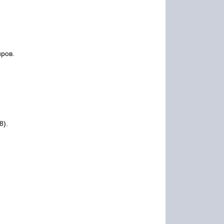
ров.
8).