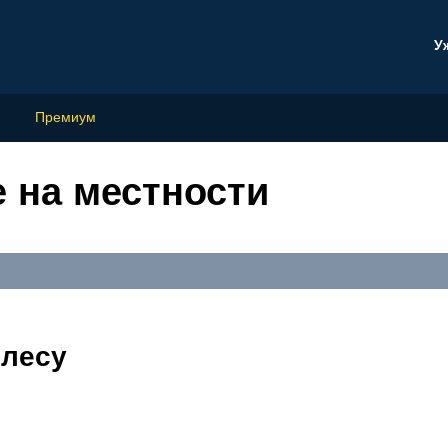
У
Премиум
 на местности
 лесу