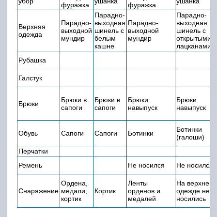
убор
ушанка
ушанка
фуражка
фуражка
Парадно-
Парадно-
Парадно-
выходная
Парадно-
выходная
Верхняя
выходной
шинель с
выходной
шинель с
одежда
мундир
белым
мундир
открытыми
кашне
лацканами
Рубашка
Галстук
Брюки в
Брюки в
Брюки
Брюки
Брюки
сапоги
сапоги
навыпуск
навыпуск
Ботинки
Обувь
Сапоги
Сапоги
Ботинки
(галоши)
Перчатки
Ремень
Не носился
Не носился
Ордена,
Ленты
На верхней
Снаряжение
медали,
Кортик
орденов и
одежде не
кортик
медалей
носились