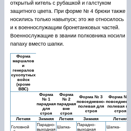
открытый китель с рубашкой и галстуком
защитного цвета. При форме № 4 брюки также
носились только навыпуск; это же относилось
и к военнослужащим бронетанковых частей.
Военнослужащие в звании полковника носили
папаху вместо шапки.
Форма
маршалов
и
генералов
сухопутных
войск
(кроме
ВВС)
Форма
Форма
Форма № 3
Форма № 
№ 1
№ 2
повседневно-
повседневн
парадная
парадная
полевая для
полевая вн
для
вне
строя
строя
строя
строя
Летняя
Зимняя
Летняя
Зимняя
Летняя
Парадно-
Парадно-
Головной
Шапка-
Шапка-
выходная
выходная