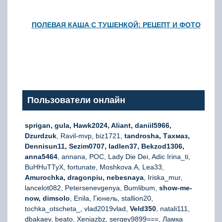
ПОЛЕВАЯ КАША С ТУШЕНКОЙ: РЕЦЕПТ И ФОТО
Пользователи онлайн
sprigan, gula, Hawk2024, Aliant, daniil5966,
Dzurdzuk
, Ravil-mvp, biz1721,
tandrosha, Тахмаз,
Dennisun11, Sezim0707, ladlen37, Bekzod1306,
anna5464
, annana, РОС, Lady Die Dei, Adic Irina_ti,
BuHHuTTyX, fortunate, Moshkova.A, Lea33,
Amurochka, dragonpiu, nebesnaya
, Iriska_mur,
lancelot082, Petersenevgenya, Bumlibum,
show-me-
now, dimsolo
, Enila, Гюнель, stallion20,
tochka_otscheta_, vlad2019vlad,
Veld350
, natali111,
dbakaev, beato, Xeniazbz, sergey9899===, Ламка