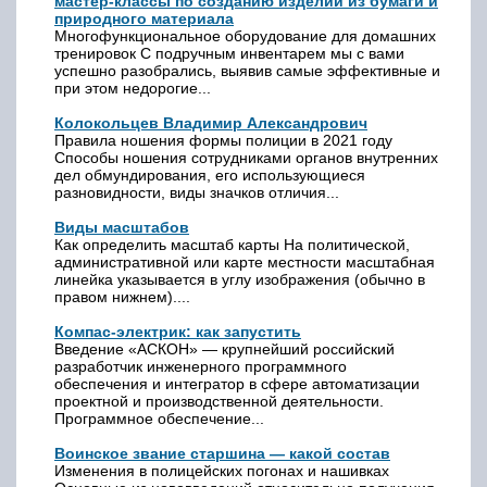
мастер-классы по созданию изделий из бумаги и
природного материала
Многофункциональное оборудование для домашних
тренировок С подручным инвентарем мы с вами
успешно разобрались, выявив самые эффективные и
при этом недорогие...
Колокольцев Владимир Александрович
Правила ношения формы полиции в 2021 году
Способы ношения сотрудниками органов внутренних
дел обмундирования, его использующиеся
разновидности, виды значков отличия...
Виды масштабов
Как определить масштаб карты На политической,
административной или карте местности масштабная
линейка указывается в углу изображения (обычно в
правом нижнем)....
Компас-электрик: как запустить
Введение «АСКОН» — крупнейший российский
разработчик инженерного программного
обеспечения и интегратор в сфере автоматизации
проектной и производственной деятельности.
Программное обеспечение...
Воинское звание старшина — какой состав
Изменения в полицейских погонах и нашивках