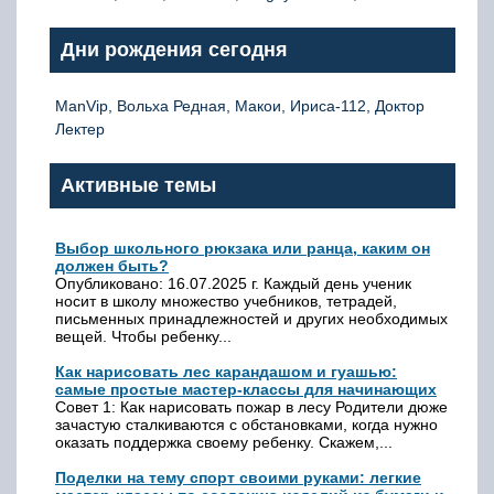
Дни рождения сегодня
ManVip, Вольха Редная, Макои, Ириса-112, Доктор
Лектер
Активные темы
Выбор школьного рюкзака или ранца, каким он
должен быть?
Опубликовано: 16.07.2025 г. Каждый день ученик
носит в школу множество учебников, тетрадей,
письменных принадлежностей и других необходимых
вещей. Чтобы ребенку...
Как нарисовать лес карандашом и гуашью:
самые простые мастер-классы для начинающих
Совет 1: Как нарисовать пожар в лесу Родители дюже
зачастую сталкиваются с обстановками, когда нужно
оказать поддержка своему ребенку. Скажем,...
Поделки на тему спорт своими руками: легкие