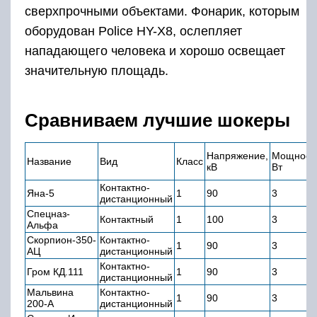
сверхпрочными объектами. Фонарик, которым
оборудован Police HY-X8, ослепляет
нападающего человека и хорошо освещает
значительную площадь.
Сравниваем лучшие шокеры
Напряжение,
Мощность
Название
Вид
Класс
кВ
Вт
Контактно-
Яна-5
1
90
3
дистанционный
Спецназ-
Контактный
1
100
3
Альфа
Скорпион-350-
Контактно-
1
90
3
АЦ
дистанционный
Контактно-
Гром КД.111
1
90
3
дистанционный
Мальвина
Контактно-
1
90
3
200-А
дистанционный