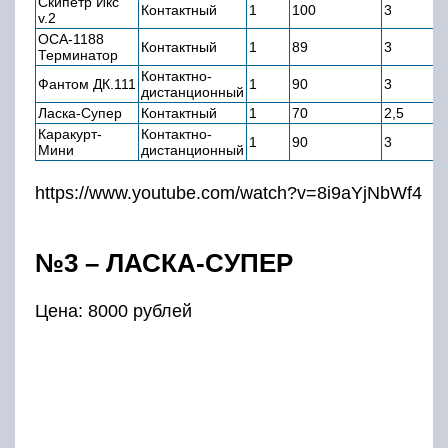
Скипетр Икс
Контактный
1
100
3
v.2
ОСА-1188
Контактный
1
89
3
Терминатор
Контактно-
Фантом ДК.111
1
90
3
дистанционный
Ласка-Супер
Контактный
1
70
2,5
Каракурт-
Контактно-
1
90
3
Мини
дистанционный
https://www.youtube.com/watch?v=8i9aYjNbWf4
№3 – ЛАСКА-СУПЕР
Цена: 8000 рублей