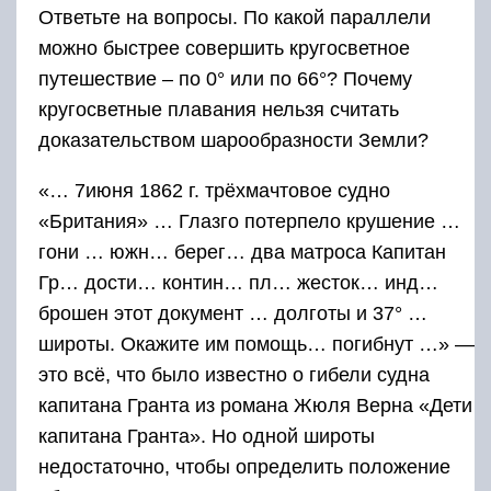
Ответьте на вопросы. По какой параллели
можно быстрее совершить кругосветное
путешествие – по 0° или по 66°? Почему
кругосветные плавания нельзя считать
доказательством шарообразности Земли?
«… 7июня 1862 г. трёхмачтовое судно
«Британия» … Глазго потерпело крушение …
гони … южн… берег… два матроса Капитан
Гр… дости… контин… пл… жесток… инд…
брошен этот документ … долготы и 37° …
широты. Окажите им помощь… погибнут …» —
это всё, что было известно о гибели судна
капитана Гранта из романа Жюля Верна «Дети
капитана Гранта». Но одной широты
недостаточно, чтобы определить положение