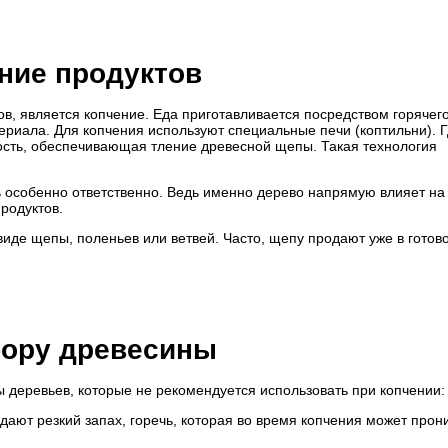
ние продуктов
в, является копчение. Еда приготавливается посредством горячег
ериала. Для копчения используют специальные печи (коптильни). 
ость, обеспечивающая тление древесной щепы. Такая технология
ь особенно ответственно. Ведь именно дерево напрямую влияет на
родуктов.
виде щепы, поленьев или ветвей. Часто, щепу продают уже в готов
бору древесины
ы деревьев, которые не рекомендуется использовать при копчении:
ают резкий запах, горечь, которая во время копчения может прони