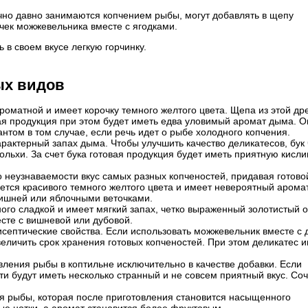
чно давно занимаются копчением рыбы, могут добавлять в щепу
чек можжевельника вместе с ягодками.
 в своем вкусе легкую горчинку.
ых видов
роматной и имеет корочку темного желтого цвета. Щепа из этой д
вая продукция при этом будет иметь едва уловимый аромат дыма. 
нтом в том случае, если речь идет о рыбе холодного копчения.
рактерный запах дыма. Чтобы улучшить качество деликатесов, бук 
льхи. За счет бука готовая продукция будет иметь приятную кисли
о неузнаваемости вкус самых разных копченостей, придавая готово
ется красивого темного желтого цвета и имеет невероятный аромат
вишней или яблочными веточками.
ого сладкой и имеет мягкий запах, четко выраженный золотистый о
сте с вишневой или дубовой.
исептические свойства. Если использовать можжевельник вместе с 
величить срок хранения готовых копченостей. При этом деликатес 
ления рыбы в коптильне исключительно в качестве добавки. Если
сти будут иметь несколько странный и не совсем приятный вкус. Со
я рыбы, которая после приготовления становится насыщенного