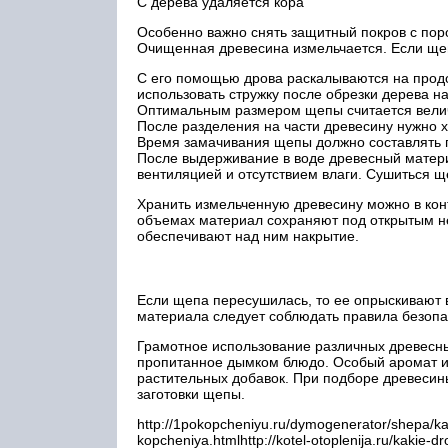
С дерева удаляется кора
Особенно важно снять защитный покров с пор
Очищенная древесина измельчается. Если щеп
С его помощью дрова раскалываются на продо
использовать стружку после обрезки дерева н
Оптимальным размером щепы считается велич
После разделения на части древесину нужно 
Время замачивания щепы должно составлять п
После выдерживание в воде древесный матери
вентиляцией и отсутствием влаги. Сушиться щ
Хранить измельченную древесину можно в кон
объемах материал сохраняют под открытым н
обеспечивают над ним накрытие.
Если щепа пересушилась, то ее опрыскивают 
материала следует соблюдать правила безопас
Грамотное использование различных древесных
пропитанное дымком блюдо. Особый аромат и
растительных добавок. При подборе древесины
заготовки щепы.
http://1pokopcheniyu.ru/dymogenerator/shepa/kako
kopcheniya.htmlhttp://kotel-otoplenija.ru/kakie-