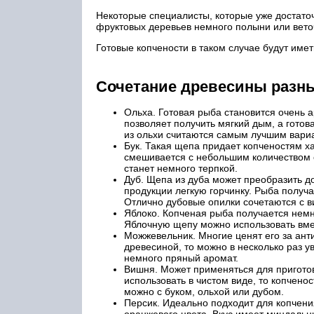
Некоторые специалисты, которые уже достато
фруктовых деревьев немного полыни или вето
Готовые копчености в таком случае будут иметь
Сочетание древесины разн
Ольха. Готовая рыба становится очень а
позволяет получить мягкий дым, а гото
из ольхи считаются самым лучшим вариа
Бук. Такая щепа придает копченостям ха
смешивается с небольшим количеством о
станет немного терпкой.
Дуб. Щепа из дуба может преобразить д
продукции легкую горчинку. Рыба получа
Отлично дубовые опилки сочетаются с 
Яблоко. Копченая рыба получается немн
Яблочную щепу можно использовать вме
Можжевельник. Многие ценят его за ант
древесиной, то можно в несколько раз у
немного пряный аромат.
Вишня. Может применяться для приготов
использовать в чистом виде, то копчено
можно с буком, ольхой или дубом.
Персик. Идеально подходит для копчени