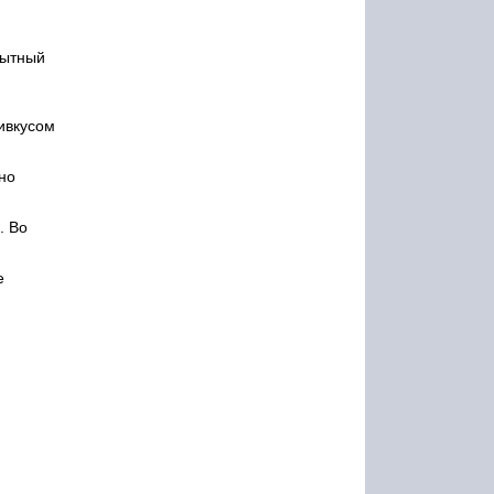
пытный
ивкусом
но
. Во
е