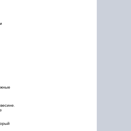
и
ожные
евесине.
е
торый
й