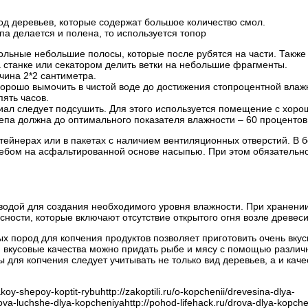
од деревьев, которые содержат большое количество смол.
а делается и полена, то используется топор
льные небольшие полосы, которые после рубятся на части. Также
а станке или секатором делить ветки на небольшие фрагменты.
ина 2*2 сантиметра.
хорошо вымочить в чистой воде до достижения стопроцентной влаж
ять часов.
ал следует подсушить. Для этого используется помещение с хоро
епа должна до оптимального показателя влажности – 60 процентов
тейнерах или в пакетах с наличием вентиляционных отверстий. В 
ебом на асфальтированной основе насыпью. При этом обязательн
водой для создания необходимого уровня влажности. При хранени
ности, которые включают отсутствие открытого огня возле древес
 пород для копчения продуктов позволяет приготовить очень вку
 вкусовые качества можно придать рыбе и мясу с помощью различ
 для копчения следует учитывать не только вид деревьев, а и каче
y-shepoy-koptit-rybuhttp://zakoptili.ru/o-kopchenii/drevesina-dlya-
drova-luchshe-dlya-kopcheniyahttp://pohod-lifehack.ru/drova-dlya-kopch