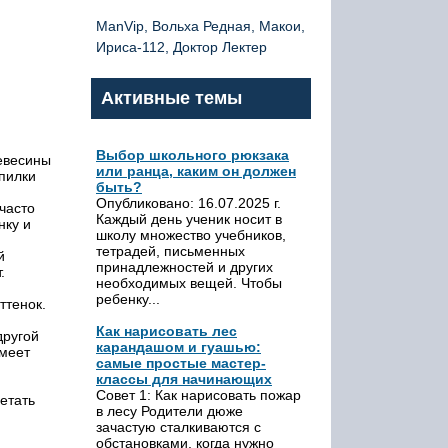
ManVip, Вольха Редная, Макои,
Ириса-112, Доктор Лектер
Активные темы
Выбор школьного рюкзака
ревесины
или ранца, каким он должен
Опилки
быть?
Опубликовано: 16.07.2025 г.
часто
Каждый день ученик носит в
нку и
школу множество учебников,
тетрадей, письменных
й
принадлежностей и других
.
необходимых вещей. Чтобы
ребенку...
ттенок.
Как нарисовать лес
другой
карандашом и гуашью:
имеет
самые простые мастер-
классы для начинающих
Совет 1: Как нарисовать пожар
четать
в лесу Родители дюже
зачастую сталкиваются с
обстановками, когда нужно