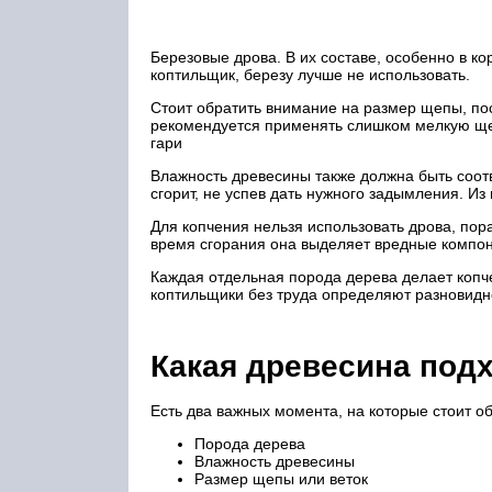
Березовые дрова. В их составе, особенно в ко
коптильщик, березу лучше не использовать.
Стоит обратить внимание на размер щепы, пос
рекомендуется применять слишком мелкую щепу
гари
Влажность древесины также должна быть соо
сгорит, не успев дать нужного задымления. Из
Для копчения нельзя использовать дрова, пор
время сгорания она выделяет вредные компоне
Каждая отдельная порода дерева делает копче
коптильщики без труда определяют разновидн
Какая древесина под
Есть два важных момента, на которые стоит о
Порода дерева
Влажность древесины
Размер щепы или веток