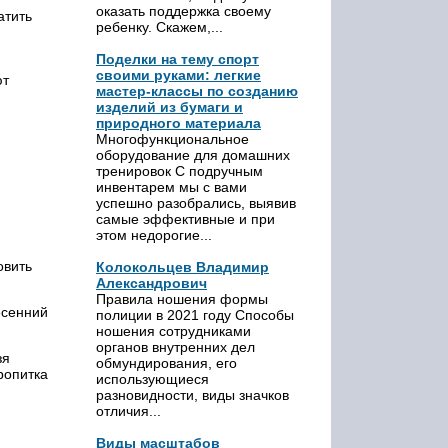
оказать поддержка своему
атить
ребенку. Скажем,...
Поделки на тему спорт
своими руками: легкие
ют
мастер-классы по созданию
изделий из бумаги и
природного материала
Многофункциональное
оборудование для домашних
тренировок С подручным
инвентарем мы с вами
успешно разобрались, выявив
самые эффективные и при
этом недорогие...
овить
Колокольцев Владимир
Александрович
Правила ношения формы
есенний
полиции в 2021 году Способы
ношения сотрудниками
органов внутренних дел
зя
обмундирования, его
ропитка
использующиеся
разновидности, виды значков
отличия...
Виды масштабов