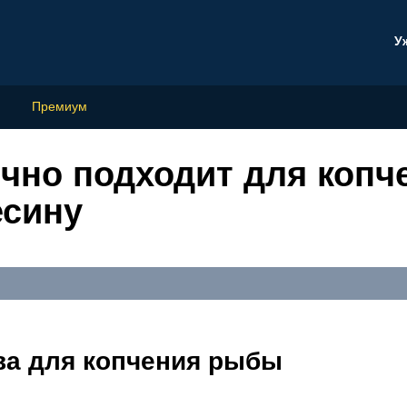
У
Премиум
чно подходит для копчен
есину
а для копчения рыбы