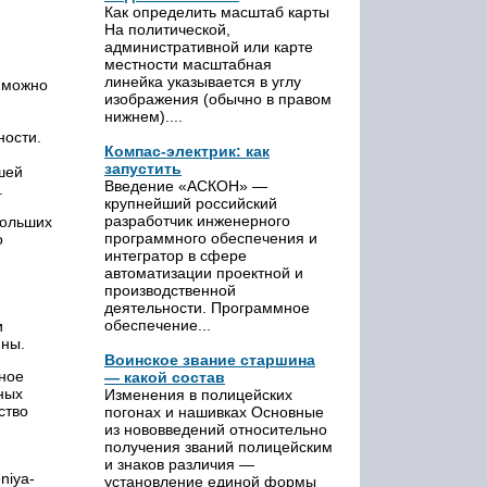
Как определить масштаб карты
На политической,
административной или карте
местности масштабная
линейка указывается в углу
 можно
изображения (обычно в правом
нижнем)....
ности.
Компас-электрик: как
запустить
шей
Введение «АСКОН» —
.
крупнейший российский
разработчик инженерного
больших
программного обеспечения и
о
интегратор в сфере
автоматизации проектной и
производственной
деятельности. Программное
обеспечение...
и
ины.
Воинское звание старшина
сное
— какой состав
ных
Изменения в полицейских
ство
погонах и нашивках Основные
из нововведений относительно
получения званий полицейским
и знаков различия —
eniya-
установление единой формы