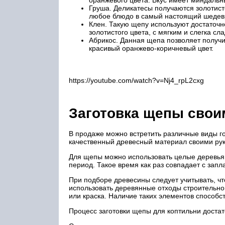
оранжевого цвета. Вкус имеет миндальн
Груша. Деликатесы получаются золотист
любое блюдо в самый настоящий шедев
Клен. Такую щепу используют достаточн
золотистого цвета, с мягким и слегка сл
Абрикос. Данная щепа позволяет получ
красивый оранжево-коричневый цвет.
https://youtube.com/watch?v=Nj4_rpL2cxg
Заготовка щепы свои
В продаже можно встретить различные виды г
качественный древесный материал своими ру
Для щепы можно использовать целые деревья и
период. Такое время как раз совпадает с запл
При подборе древесины следует учитывать, чт
использовать деревянные отходы строительног
или краска. Наличие таких элементов способ
Процесс заготовки щепы для коптильни достат