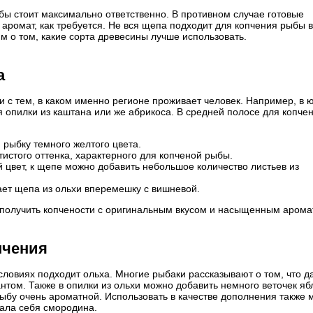
бы стоит максимально ответственно. В противном случае готовые
и аромат, как требуется. Не вся щепа подходит для копчения рыбы в
 о том, какие сорта древесины лучше использовать.
а
ии с тем, в каком именно регионе проживает человек. Например, в
 опилки из каштана или же абрикоса. В средней полосе для копче
 рыбку темного желтого цвета.
истого оттенка, характерного для копченой рыбы.
 цвет, к щепе можно добавить небольшое количество листьев из
ает щепа из ольхи вперемешку с вишневой.
 получить копчености с оригинальным вкусом и насыщенным арома
пчения
ловиях подходит ольха. Многие рыбаки рассказывают о том, что д
том. Также в опилки из ольхи можно добавить немного веточек яб
ыбу очень ароматной. Использовать в качестве дополнения также 
ала себя смородина.