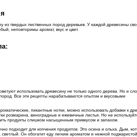
ия
у из твердых лиственных пород деревьев. У каждой древесины сво
бый, неповторимы аромат, вкус и цвет.
ла:
советуют использовать древесину не только одного дерева. Но и сл
 пород. Все эти рецепты нарабатываются опытом и вкусовыми
роматические, пикантные нотки, можно использовать добавки к др
етки розмарина, виноградные и ежевичные листья. Но не используйт
тить продукты слишком насыщенным привкусом и запахом.
ично подходит для копчения продуктов. Это осина и ольха. Дым, ко
, светлый. Он обогатит еду легким ароматом и нежной поджаристо