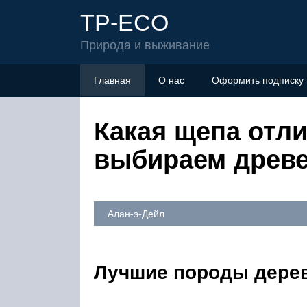
TP-ECO
Природа и выживание
Главная
О нас
Оформить подписку
Какая щепа отли
выбираем древ
Алан-э-Дейл
Лучшие породы дерев