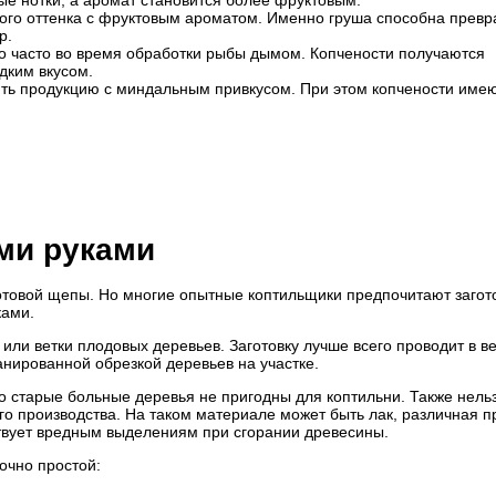
ые нотки, а аромат становится более фруктовым.
ого оттенка с фруктовым ароматом. Именно груша способна превр
р.
о часто во время обработки рыбы дымом. Копчености получаются
адким вкусом.
ить продукцию с миндальным привкусом. При этом копчености име
ми руками
отовой щепы. Но многие опытные коптильщики предпочитают загот
ками.
ли ветки плодовых деревьев. Заготовку лучше всего проводит в в
анированной обрезкой деревьев на участке.
о старые больные деревья не пригодны для коптильни. Также нель
о производства. На таком материале может быть лак, различная п
ствует вредным выделениям при сгорании древесины.
очно простой: