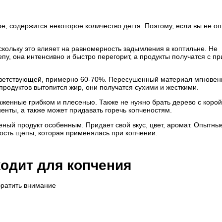
ре, содержится некоторое количество дегтя. Поэтому, если вы не о
кольку это влияет на равномерность задымления в коптильне. Не
, она интенсивно и быстро перегорит, а продукты получатся с пр
тветствующей, примерно 60-70%. Пересушенный материал мгновен
 продуктов вытопится жир, они получатся сухими и жесткими.
аженные грибком и плесенью. Также не нужно брать дерево с корой
нты, а также может придавать горечь копченостям.
ный продукт особенным. Придает свой вкус, цвет, аромат. Опытны
ость щепы, которая применялась при копчении.
ходит для копчения
братить внимание