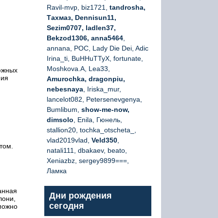
Ravil-mvp, biz1721,
tandrosha,
Тахмаз, Dennisun11,
Sezim0707, ladlen37,
Bekzod1306, anna5464
,
annana, РОС, Lady Die Dei, Adic
Irina_ti, BuHHuTTyX, fortunate,
Moshkova.A, Lea33,
 южных
ния
Amurochka, dragonpiu,
nebesnaya
, Iriska_mur,
lancelot082, Petersenevgenya,
Bumlibum,
show-me-now,
dimsolo
, Enila, Гюнель,
stallion20, tochka_otscheta_,
vlad2019vlad,
Veld350
,
том.
natali111, dbakaev, beato,
Xeniazbz, sergey9899===,
Ламка
анная
Дни рождения
лони,
сегодня
можно