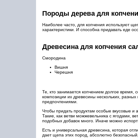
Породы дерева для копчен
Наиболее часто, для копчения используют щеп
характеристики. И способна придавать еде осо
Древесина для копчения са
Смородина
Вишня
Черешня
Те, кто занимается копчением долгое время, 
композиции их древесины нескольких, разных
предпочтениями.
Чтобы придать продуктам особые вкусовые и а
Такие, как ветви можжевельника с ягодами, в
подобных добавок много. Иначе можно испор
Есть и универсальная древесина, которая отл
дает щепа этих пород, абсолютно безопасный