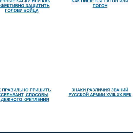
ЕННЫЕ КАСКИ ИЛИ КАК
КАК ПИШЕТСЯ ПАГОН ИЛИ
ФЕКТИВНО ЗАЩИТИТЬ
ПОГОН
ГОЛОВУ БОЙЦА
К ПРАВИЛЬНО ПРИШИТЬ
ЗНАКИ РАЗЛИЧИЯ ЗВАНИЙ
КСЕЛЬБАНТ, СПОСОБЫ
РУССКОЙ АРМИИ XVIII-XX ВЕК
АДЕЖНОГО КРЕПЛЕНИЯ