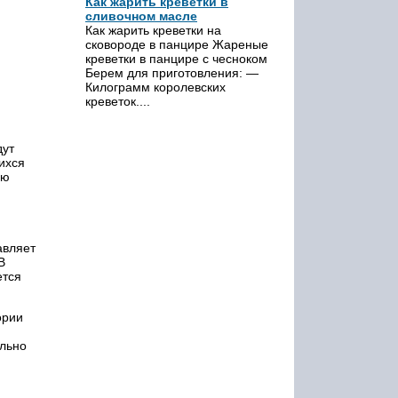
Как жарить креветки в
сливочном масле
Как жарить креветки на
сковороде в панцире Жареные
креветки в панцире с чесноком
Берем для приготовления: —
Килограмм королевских
креветок....
дут
ихся
ую
авляет
В
ется
ории
ально