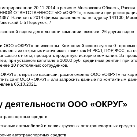
истрированное 20.11.2014 в регионе Московская Область, Россия.
ННОЙ ОТВЕТСТВЕННОСТЬЮ «ОКРУГ»; компании при регистрации
387. Начиная с 2014 фирма расположена по адресу 141100, Моск
оветский 1-й Переулок, 7.
основной видом деятельности компании, включая 26 других видов
и ООО «ОКРУГ» не известны. Компанией используется 0 торговых 
влены из открытых источников, таких как ЕГРЮЛ, ПФР, ФСС, на о
нансовые отчеты, проверить кредитную историю компании. За прош
ей, при уставном капитале в 10000 руб, кредитный рейтинг при эт
енее 10 постоянных сотрудников.
«ОКРУГ», открытые вакансии, расположение ООО «ОКРУГ» на карт
тить сайт ООО «ОКРУГ» или запросить данные по контактным дан
влена 05.10.2021.
у деятельности ООО «ОКРУГ»
тотранспортных средств
егковых автомобилей и легких грузовых автотранспортных средств
рочих автотранспортных средств