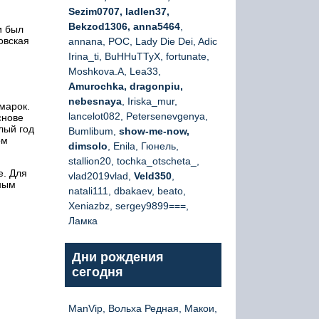
Sezim0707, ladlen37,
Bekzod1306, anna5464
,
 был
овская
annana, РОС, Lady Die Dei, Adic
Irina_ti, BuHHuTTyX, fortunate,
Moshkova.A, Lea33,
Amurochka, dragonpiu,
nebesnaya
, Iriska_mur,
марок.
lancelot082, Petersenevgenya,
снове
лый год
Bumlibum,
show-me-now,
ом
dimsolo
, Enila, Гюнель,
stallion20, tochka_otscheta_,
е. Для
vlad2019vlad,
Veld350
,
ным
natali111, dbakaev, beato,
Xeniazbz, sergey9899===,
Ламка
Дни рождения
сегодня
ManVip, Вольха Редная, Макои,