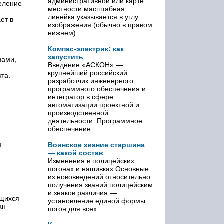
административной или карте
селение
местности масштабная
линейка указывается в углу
ет в
изображения (обычно в правом
нижнем)....
Компас-электрик: как
запустить
вами,
Введение «АСКОН» —
крупнейший российский
та.
разработчик инженерного
программного обеспечения и
интегратор в сфере
автоматизации проектной и
производственной
деятельности. Программное
обеспечение...
м
Воинское звание старшина
— какой состав
Изменения в полицейских
погонах и нашивках Основные
из нововведений относительно
получения званий полицейским
и знаков различия —
ющихся
установление единой формы
ан
погон для всех...