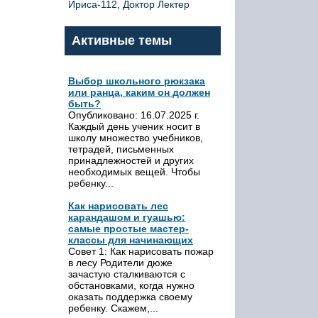
Ириса-112, Доктор Лектер
Активные темы
Выбор школьного рюкзака
или ранца, каким он должен
быть?
Опубликовано: 16.07.2025 г.
Каждый день ученик носит в
школу множество учебников,
тетрадей, письменных
принадлежностей и других
необходимых вещей. Чтобы
ребенку...
Как нарисовать лес
карандашом и гуашью:
самые простые мастер-
классы для начинающих
Совет 1: Как нарисовать пожар
в лесу Родители дюже
зачастую сталкиваются с
обстановками, когда нужно
оказать поддержка своему
ребенку. Скажем,...