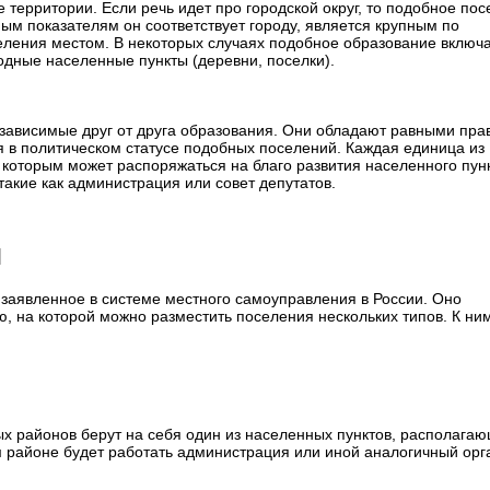
 территории. Если речь идет про городской округ, то подобное по
ым показателям он соответствует городу, является крупным по
ления местом. В некоторых случаях подобное образование включа
дные населенные пункты (деревни, поселки).
зависимые друг от друга образования. Они обладают равными пра
 в политическом статусе подобных поселений. Каждая единица из
которым может распоряжаться на благо развития населенного пунк
такие как администрация или совет депутатов.
й
заявленное в системе местного самоуправления в России. Оно
, на которой можно разместить поселения нескольких типов. К ни
х районов берут на себя один из населенных пунктов, располага
м районе будет работать администрация или иной аналогичный орг