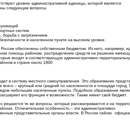
тствуют уровню административной единицы, которой является
ены следующие вопросы:
муникаций.
портных систем.
, борьба с загрязнением.
езопасности в населенном пункте на высоком уровне.
России обеспечены собственным бюджетом. Из него, например, и
ьная помощь районам, распределение средств на решение имеющ
торые входят в соответствующую административно-территориальн
йонов в стране около 1800.
ходит в систему местного самоуправления. Это образование предст
е всего – крупный или средний по населенности и площади город. 
 рядом небольшие населенные пункты. Подобное образование явля
расширяет его функции и возможности. Также имеет свой бюджет.
о решаются те же вопросы, которые рассматриваются и на террит
йонах. Отличительная особенность – эти административно-
венные представительные органы власти. В России сейчас офици