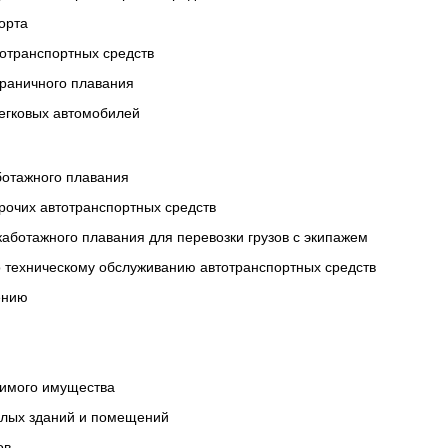
орта
тотранспортных средств
граничного плавания
легковых автомобилей
ботажного плавания
рочих автотранспортных средств
 каботажного плавания для перевозки грузов с экипажем
о техническому обслуживанию автотранспортных средств
ению
жимого имущества
илых зданий и помещений
ов