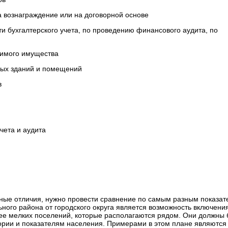
 вознаграждение или на договорной основе
ти бухгалтерского учета, по проведению финансового аудита, по
жимого имущества
лых зданий и помещений
в
учета и аудита
овные отличия, нужно провести сравнение по самым разным показат
ного района от городского округа является возможность включени
лее мелких поселений, которые располагаются рядом. Они должны 
ории и показателям населения. Примерами в этом плане являются