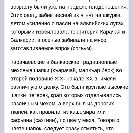
возрасту были уже на пределе плодоношения.
Этих овец, забив весной их ягнят на шкурки,
летом усиленно о пасли на альпийских лугах,
которыми изобиловала территория Карачая и
Балкарии, а осенью забивали на мясо,
заготавливаемое впрок (согъум).
Карачаевские и балкарские традиционные
меховые шапки (къарачай, малкъар берк) во
второй половине ХIХ- начале XX в. имели
различную отделку. Это были круглые высокие
шапки- тегерек, края которых отделывались
различным мехом, а верх был из дорогих
тканей, как правило, из кашемира или
сафьяна (сахтиян), по цвету меха. Говоря о
цвете шапок, следует сразу отметить, что