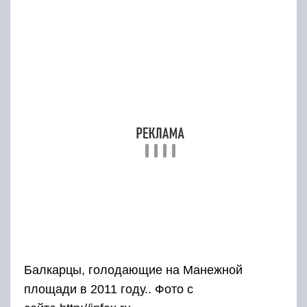
Балкарцы, голодающие на Манежной
площади в 2011 году.. Фото с
сайта http://infox.ru
Нарядные белые войлочные шляпы в
предвоенные годы носили вместе с городским
костюмом европейского типа. В период
расцвета СССР шляпы такого типа носили на
курортах, но обычно такие шляпы
предпочитали старики.
Особенным спросом пользовались
карачаевские и балкарские войлочные шляпы,
они изготовлялись широко и на рынок.