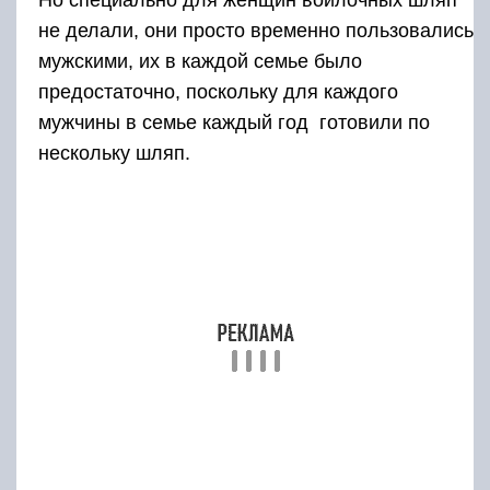
Что касается головных уборов «некавказского
типа», то они проникали в быт медленно и с
трудом. Горцы сразу признали
фуражки
военного
типа. К кепкам, появившимся в конце
1930-х гг., отношение было настороженным и
не лишено иронии – они назывались
«блинчик». Однако советская и партийная
номенклатура быстро адаптировала кепки,
которые назывались «ленинки» — это кепки со
сдвинутой назад тульей, как носил Ленин.