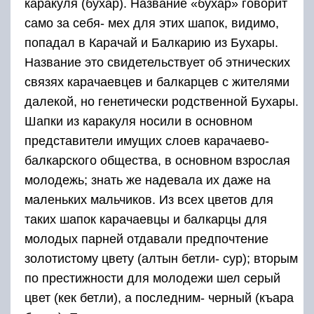
каракуля (бухар). Название «бухар» говорит
само за себя- мех для этих шапок, видимо,
попадал в Карачай и Балкарию из Бухары.
Название это свидетельствует об этнических
связях карачаевцев и балкарцев с жителями
далекой, но генетически родственной Бухары.
Шапки из каракуля носили в основном
представители имущих слоев карачаево-
балкарского общества, в основном взрослая
молодежь; знать же надевала их даже на
маленьких мальчиков. Из всех цветов для
таких шапок карачаевцы и балкарцы для
молодых парней отдавали предпочтение
золотистому цвету (алтын бетли- сур); вторым
по престижности для молодежи шел серый
цвет (кек бетли), а последним- черный (къара