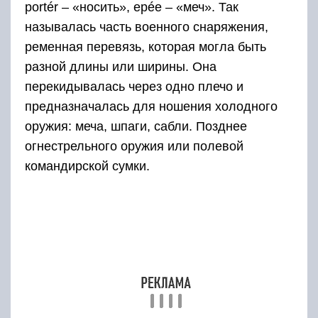
перестали её использовать, но она стала
символом стиля «милитари», «рок», «гламур».
Её внешний вид значительно изменился:
вместо утилитарных ремней, стали
использоваться тонкие, изящные ремешки
разных цветов. Кроме того, дизайнеры
применяют дополнительный декор в виде
заклепок, гравировок, пряжек.
Впрочем, неизменным остается основной
материал, из которого делается настоящая
портупея –
это натуральная кожа
. Сейчас она
носит в основном эстетический характер, хотя
есть некоторые утилитарные модели:
Для фотографов. В основном ее применяют
профессиональные свадебные фотографы. На
вертикальных плечевых ремнях подвешивается два