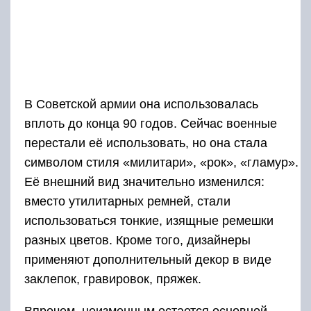
фотоаппарата с разными объективами –
распределяя нагрузку по всему телу.
Для байкеров. Применяется для удобного хранения
документов или небольших вещей во время поездки
на мотоцикле. Как правило, крепится к поясу, иногда
дополнительно крепится к бедру.
Для ношения оружия. Это модель известна всем из
американских фильмов и служит для скрытого
хранения пистолета в кобуре под мышкой.