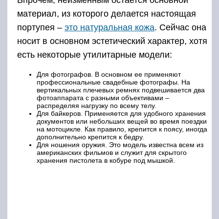
Впрочем, тема нашей сегодняшней статьи –
женская портупея: для чего она нужна, с чем
ее носить, на тело, на бельё или одежду
Забегая вперед, скажем: если вы уделите
должное внимание подбору одежды, она
будет отлично сочетаться и с вечерним
платьем и с повседневной одеждой.
Вертикальные кожаные ремни, основной её
элемент – подчеркивают изгибы женского
силуэта, делают его привлекательнее и
сексуальнее
С чем носить портупею