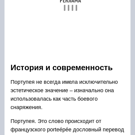
использовалась как часть боевого
снаряжения.
Портупея. Это слово происходит от
французского porteépée дословный перевод
portér – «носить», epée – «меч». Так
называлась часть военного снаряжения,
ременная перевязь, которая могла быть
разной длины или ширины. Она
перекидывалась через одно плечо и
предназначалась для ношения холодного
оружия: меча, шпаги, сабли. Позднее
огнестрельного оружия или полевой
командирской сумки.
В Советской армии она использовалась
вплоть до конца 90 годов. Сейчас военные