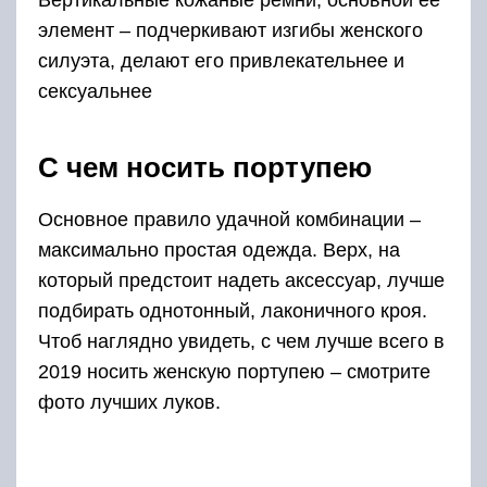
С верхней одеждой
В прохладные дни девушки могут смело
надевать портупею поверх пальто – строгого и
классического «мужского» фасона. Если же
это кажется слишком эпатажным, то портупею
можно смело надеть под пальто, меховые
жакеты, куртки, кардиганы и пиджаки. Главное
здесь – выдержать лаконичность верхней
одежды.
С платьем
С исконно женской одеждой портупея