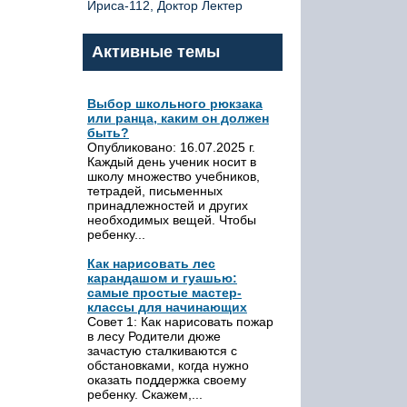
Ириса-112, Доктор Лектер
Активные темы
Выбор школьного рюкзака
или ранца, каким он должен
быть?
Опубликовано: 16.07.2025 г.
Каждый день ученик носит в
школу множество учебников,
тетрадей, письменных
принадлежностей и других
необходимых вещей. Чтобы
ребенку...
Как нарисовать лес
карандашом и гуашью:
самые простые мастер-
классы для начинающих
Совет 1: Как нарисовать пожар
в лесу Родители дюже
зачастую сталкиваются с
обстановками, когда нужно
оказать поддержка своему
ребенку. Скажем,...