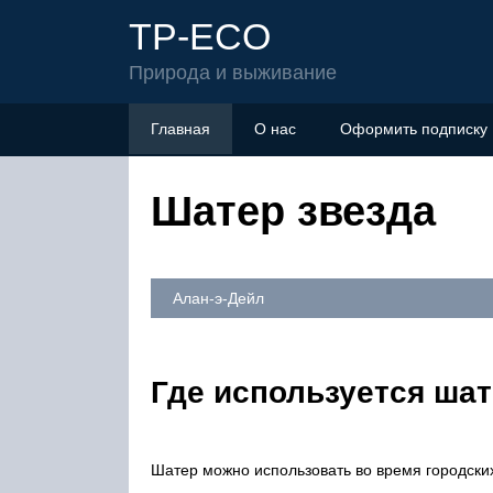
TP-ECO
Природа и выживание
Главная
О нас
Оформить подписку
Шатер звезда
Алан-э-Дейл
Где используется ша
Шатер можно использовать во время городских