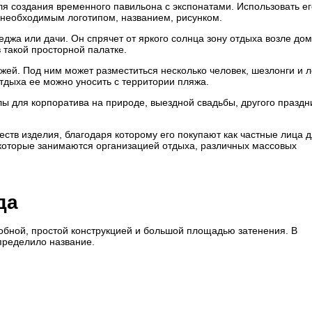
я создания временного павильона с экспонатами. Использовать ег
ь необходимым логотипом, названием, рисунком.
еджа или дачи. Он спрячет от яркого солнца зону отдыха возле дом
в такой просторной палатке.
ей. Под ним может разместиться несколько человек, шезлонги и л
отдыха ее можно уносить с территории пляжа.
ы для корпоратива на природе, выездной свадьбы, другого праздн
ств изделия, благодаря которому его покупают как частные лица 
 которые занимаются организацией отдыха, различных массовых
да
обной, простой конструкцией и большой площадью затенения. В
определило название.