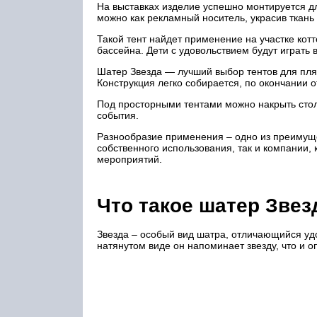
На выставках изделие успешно монтируется дл
можно как рекламный носитель, украсив ткан
Такой тент найдет применение на участке котт
бассейна. Дети с удовольствием будут играть 
Шатер Звезда — лучший выбор тентов для пляж
Конструкция легко собирается, по окончании 
Под просторными тентами можно накрыть стол
события.
Разнообразие применения – одно из преимуще
собственного использования, так и компании,
мероприятий.
Что такое шатер Звез
Звезда – особый вид шатра, отличающийся уд
натянутом виде он напоминает звезду, что и 