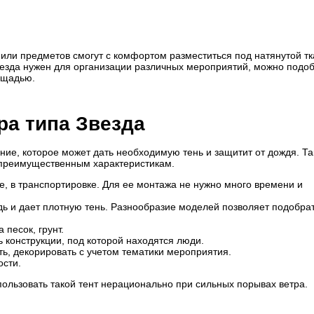
к или предметов смогут с комфортом разместиться под натянутой т
Звезда нужен для организации различных мероприятий, можно подо
лощадью.
а типа Звезда
ие, которое может дать необходимую тень и защитит от дождя. Та
преимущественным характеристикам.
ке, в транспортировке. Для ее монтажа не нужно много времени и
ь и дает плотную тень. Разнообразие моделей позволяет подобра
 песок, грунт.
 конструкции, под которой находятся люди.
ь, декорировать с учетом тематики мероприятия.
ости.
спользовать такой тент нерационально при сильных порывах ветра.