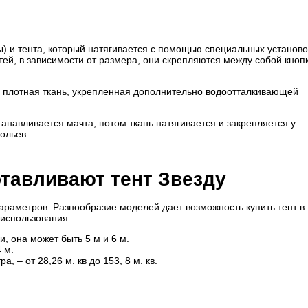
ы) и тента, который натягивается с помощью специальных установ
стей, в зависимости от размера, они скрепляются между собой кноп
, плотная ткань, укрепленная дополнительно водоотталкивающей
анавливается мачта, потом ткань натягивается и закрепляется у
ольев.
отавливают тент Звезду
араметров. Разнообразие моделей дает возможность купить тент в
 использования.
и, она может быть 5 м и 6 м.
4 м.
 – от 28,26 м. кв до 153, 8 м. кв.