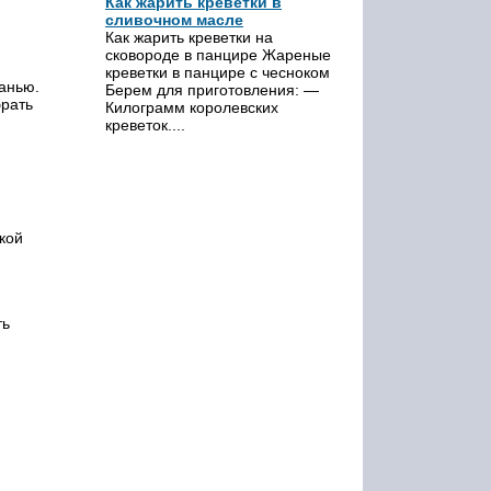
Как жарить креветки в
сливочном масле
Как жарить креветки на
сковороде в панцире Жареные
креветки в панцире с чесноком
канью.
Берем для приготовления: —
брать
Килограмм королевских
креветок....
кой
ть