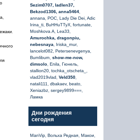
о
Sezim0707, ladlen37,
Bekzod1306, anna5464
,
а,
annana, РОС, Lady Die Dei, Adic
Irina_ti, BuHHuTTyX, fortunate,
Moshkova.A, Lea33,
ежаки.
Amurochka, dragonpiu,
nebesnaya
, Iriska_mur,
ичного
lancelot082, Petersenevgenya,
Bumlibum,
show-me-now,
для
dimsolo
, Enila, Гюнель,
stallion20, tochka_otscheta_,
vlad2019vlad,
Veld350
,
natali111, dbakaev, beato,
Xeniazbz, sergey9899===,
Ламка
Дни рождения
сегодня
ManVip, Вольха Редная, Макои,