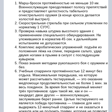
Марш-бросок протяжённостью не меньше 10 км.
Военнослужащие преодолевают полосу препятствий
и предоставляют целостность табельного
огнестрельного оружия (в конце кросса делается
холостой выстрел).
Скорострельная стрельба при сильном утомлении по
нормативу 1 СУУС.
Проверка навыка штурма высотного здания с
применением специального обмундирования. Не
уложившиеся в норматив 45 сек. к дальнейшим
испытаниям не допускаются.
Комплекс акробатических упражнений: подъём из
положения лёжа на спине, переднее сальто, удар
двумя ногами в прыжке в силуэт с последующим
кувырком.
Показ знания методики рукопашного боя с оружием и
без.
Учебные спарринги протяжённостью 12 минут без
отдыха. Максимальная передышка, на которую
может рассчитывать тестируемый, — это оказание
медпомощи продолжительностью не более 1 мин. за
весь поединок. За время боя тестируемый меняет
трёх противников: один такой же, как и он —
кандидат, двое других — военнослужащие,
заслужившие берет ранее. Целью тестируемого не
является победа противника — главное для него
выдержать 12-минутный спарринг и не оказаться в
нокауте или не получить травму, которая не позволит