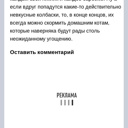
если вдруг попадутся какие-то действительно
невкусные колбаски, то, в конце концов, их
всегда можно скормить домашним котам,
которые наверняка будут рады столь
неожиданному угощению.
Оставить комментарий
Ваш электронный адрес не будет опубликован.
Обязательные поля помечены *
Источник статьи:
http://www.bbbqqq.ru/blog/infostati/vidy-kolbasok-
dlya-grilya-obzor-dlya-gurmanov/
Сосиски с сыром на мангале