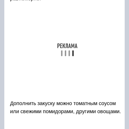
Дополнить закуску можно томатным соусом
или свежими помидорами, другими овощами.
Рецепт из свинины
Время: 2 часа 10 минут.
Количество порций: 11 персоны.
Сложность: средняя.
Приготовленные по этому рецепту колбаски
несколько отличаются от предыдущих. Здесь
мясо не измельчается и не набивается в
черева. Свинина отбивается и фаршируется
вкусной начинкой.
Ингредиенты: