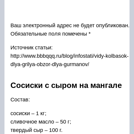
Состав:
сосиски – 1 кг;
сливочное масло – 50 г;
твердый сыр – 100 г.
Способ приготовления:
Сыр мелко натрите, разделите на две
примерно одинаковые части. Одну часть
смешайте с размягченным сливочным маслом.
Извлеченные из пленки сосиски надрежьте
вдоль не глубже, чем до центра.
Наполните разрезы смесью масла и сыра.
Разрезы скрепите зубочистками.
Обваляйте сосиски в оставшемся сыре.
Выложите их на решетку для барбекю.