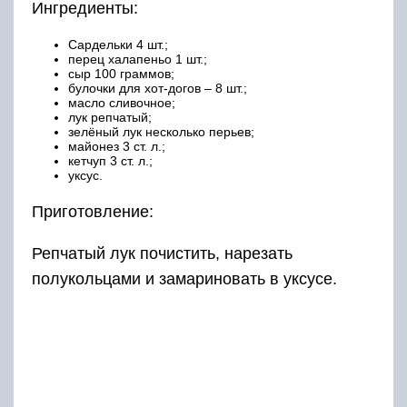
Ингредиенты:
Сардельки 4 шт.;
перец халапеньо 1 шт.;
сыр 100 граммов;
булочки для хот-догов – 8 шт.;
масло сливочное;
лук репчатый;
зелёный лук несколько перьев;
майонез 3 ст. л.;
кетчуп 3 ст. л.;
уксус.
Приготовление:
Репчатый лук почистить, нарезать
полукольцами и замариновать в уксусе.