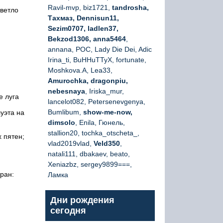
Ravil-mvp, biz1721,
tandrosha,
светло
Тахмаз, Dennisun11,
Sezim0707, ladlen37,
Bekzod1306, anna5464
,
annana, РОС, Lady Die Dei, Adic
Irina_ti, BuHHuTTyX, fortunate,
Moshkova.A, Lea33,
Amurochka, dragonpiu,
nebesnaya
, Iriska_mur,
е луга
lancelot082, Petersenevgenya,
Bumlibum,
show-me-now,
уэта на
dimsolo
, Enila, Гюнель,
stallion20, tochka_otscheta_,
 пятен;
vlad2019vlad,
Veld350
,
natali111, dbakaev, beato,
Xeniazbz, sergey9899===,
ран:
Ламка
Дни рождения
сегодня