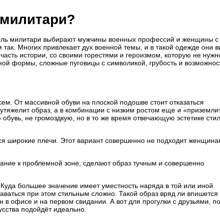
 милитари?
стиль милитари выбирают мужчины военных профессий и женщины с
 так. Многих привлекает дух военной темы, и в такой одежде они в
 часть истории, со своими горестями и героизмом, которую не нужн
нной формы, сложные пуговицы с символикой, грубость и возможнос
ем. От массивной обуви на плоской подошве стоит отказаться
утяжелит образ, а в комбинации с низким ростом еще и «приземли
ю обувь, не громоздкую, но в то же время отвечающую эстетике стил
ся широкие плечи. Этот вариант совершенно не подходит женщинам
ание к проблемной зоне, сделают образ тучным и совершенно
. Куда большее значение имеет уместность наряда в той или иной
таваться при этом стильным сложно. Такой образ вряд ли впишется 
 в офисе и на первом свидании. А вот для прогулки с друзьями, п
усства подойдёт идеально.