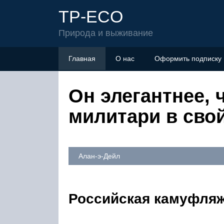
TP-ECO
Природа и выживание
Главная
О нас
Оформить подписку
Он элегантнее, 
милитари в сво
Алан-э-Дейл
Российская камуфля