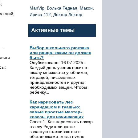
;
ManVip, Вольха Редная, Макои,
елений,
Ириса-112, Доктор Лектер
Активные темы
 —
Выбор школьного рюкзака
или ранца, каким он должен
рного
быть?
Опубликовано: 16.07.2025 г.
сы;
Каждый день ученик носит в
школу множество учебников,
тетрадей, письменных
принадлежностей и других
необходимых вещей. Чтобы
ребенку...
Как нарисовать лес
карандашом и гуашью:
самые простые мастер-
классы для начинающих
Совет 1: Как нарисовать пожар
в лесу Родители дюже
зачастую сталкиваются с
обстановками, когда нужно