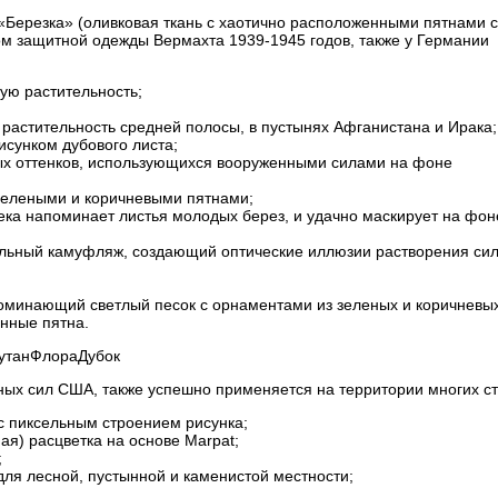
«Березка» (оливковая ткань с хаотично расположенными пятнами 
ом защитной одежды Вермахта 1939-1945 годов, также у Германии
ую растительность;
растительность средней полосы, в пустынях Афганистана и Ирака;
сунком дубового листа;
ых оттенков, использующихся вооруженными силами на фоне
зелеными и коричневыми пятнами;
ка напоминает листья молодых берез, и удачно маскирует на фон
льный камуфляж, создающий оптические иллюзии растворения сил
оминающий светлый песок с орнаментами из зеленых и коричневых
нные пятна.
утанФлораДубок
ых сил США, также успешно применяется на территории многих ст
с пиксельным строением рисунка;
я) расцветка на основе Marpat;
;
ля лесной, пустынной и каменистой местности;