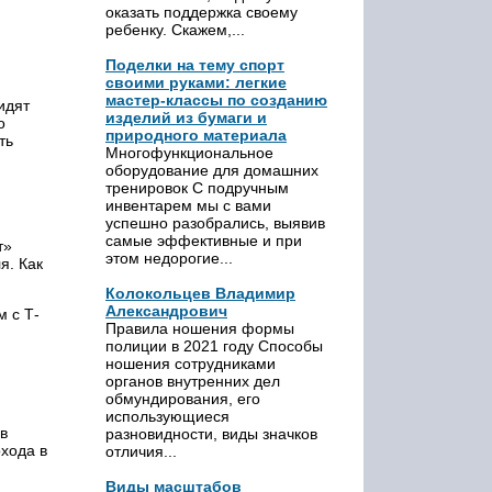
оказать поддержка своему
ребенку. Скажем,...
Поделки на тему спорт
своими руками: легкие
мастер-классы по созданию
идят
изделий из бумаги и
о
природного материала
ть
Многофункциональное
оборудование для домашних
тренировок С подручным
инвентарем мы с вами
успешно разобрались, выявив
самые эффективные и при
т»
этом недорогие...
я. Как
Колокольцев Владимир
Александрович
 с Т-
Правила ношения формы
полиции в 2021 году Способы
ношения сотрудниками
органов внутренних дел
обмундирования, его
использующиеся
в
разновидности, виды значков
охода в
отличия...
Виды масштабов