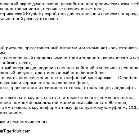
ающий окрас дикого зверя, разработан для тропических джунглей
ающая травянистые, песочные и коричневые тона;
риканской Kryptek разработан для охотников и воинских подразд
тых теней разных оттенков.
 рисунок, представленный пятнами и мазками четырех оттенков
ым;
, составленный продольными пятнами зеленого, коричневого и че
опейских лесах;
тный рисунок для ведения военных действий в условиях лесополо
яжный рисунок, адаптированный под финский лес;
 и пустынное сочетание цветов цифровой маскировки — Desertato.
песчаные и черные пятна на зеленом фоне;
ного, травянистого и оливкового оттенка, отражающая ландшафты
ок включает крупные светло- и темно-зеленые, земляные пятна;
ние немецкой оскольчатой маскировки splintentarn 90 годов;
 гамма близка к крупноформатному французскому камуфляжу ССЕ,
полнением.
дко и немногочисленны.
вTigerMulticam