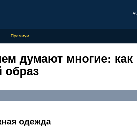
У
Премиум
чем думают многие: как
й образ
жная одежда