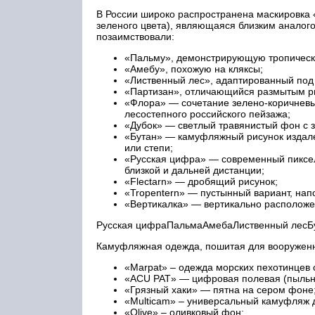
В России широко распространена маскировка 
зеленого цвета), являющаяся близким аналог
позаимствовали:
«Пальму», демонстрирующую тропическ
«Амебу», похожую на кляксы;
«Лиственный лес», адаптированный под 
«Партизан», отличающийся размытым ри
«Флора» — сочетание зелено-коричнев
лесостепного российского пейзажа;
«Дубок» — светлый травянистый фон с 
«Бутан» — камуфляжный рисунок издале
или степи;
«Русская цифра» — современный пиксе
близкой и дальней дистанции;
«Flectarn» — дробящий рисунок;
«Tropentern» — пустынный вариант, нап
«Вертикалка» — вертикально расположе
Русская цифраПальмаАмебаЛиственный лесБ
Камуфляжная одежда, пошитая для вооруженн
«Marpat» – одежда морских пехотинцев 
«ACU PAT» — цифровая полевая (пыльна
«Грязный хаки» — пятна на сером фоне
«Multicam» – универсальный камуфляж д
«Olive» – оливковый фон;