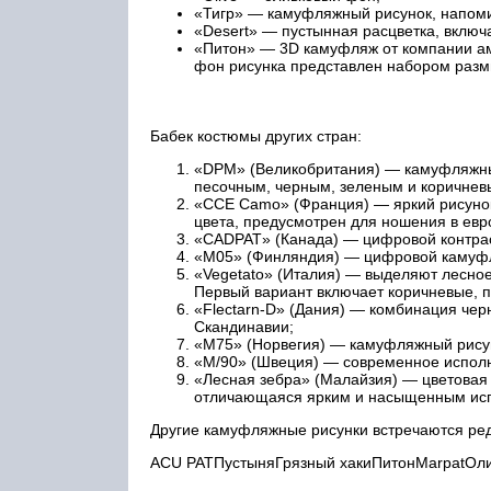
«Тигр» — камуфляжный рисунок, напомин
«Desert» — пустынная расцветка, включ
«Питон» — 3D камуфляж от компании аме
фон рисунка представлен набором размы
Бабек костюмы других стран:
«DPM» (Великобритания) — камуфляжный
песочным, черным, зеленым и коричнев
«CCE Camo» (Франция) — яркий рисунок
цвета, предусмотрен для ношения в евр
«CADPAT» (Канада) — цифровой контрас
«М05» (Финляндия) — цифровой камуфл
«Vegetato» (Италия) — выделяют лесное
Первый вариант включает коричневые, 
«Flectarn-D» (Дания) — комбинация чер
Скандинавии;
«М75» (Норвегия) — камуфляжный рисун
«М/90» (Швеция) — современное исполне
«Лесная зебра» (Малайзия) — цветовая
отличающаяся ярким и насыщенным ис
Другие камуфляжные рисунки встречаются ре
ACU PATПустыняГрязный хакиПитонMarpatОли