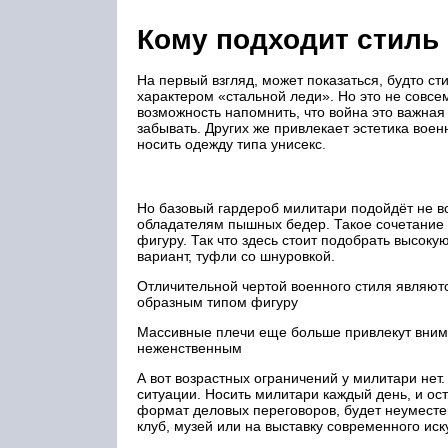
Кому подходит стиль
На первый взгляд, может показаться, будто 
характером «стальной леди». Но это не совсем
возможность напомнить, что война это важная
забывать. Других же привлекает эстетика вое
носить одежду типа унисекс.
Но базовый гардероб милитари подойдёт не вс
обладателям пышных бедер. Такое сочетание 
фигуру. Так что здесь стоит подобрать высоку
вариант, туфли со шнуровкой.
Отличительной чертой военного стиля являют
образным типом фигуру
Массивные плечи еще больше привлекут вним
неженственным
А вот возрастных ограничений у милитари нет
ситуации. Носить милитари каждый день, и ос
формат деловых переговоров, будет неуместен
клуб, музей или на выставку современного иск