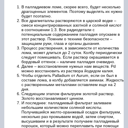
В палладиевом ломе, скорее всего, будет несколько
драгоценных элементов. Поэтому выделять их нужно
будет поэтапно.
Все драгметаллы растворяются в царской водке –
смеси концентрированных азотной и соляной кислот
в соотношении 1:3. Все радиодетали с
потенциальным содержанием палладия опускаем в
этот раствор. Помним о технике безопасности –
защищаем руки, глаза и органы дыхания.
Процесс растворения, в зависимости от количества
лома, может длиться до 2 суток. Колбу периодически
следует помешивать. Если раствор окрашивается в
бордовый оттенок – наличие палладия очевидно.
Далее – восстановление нужных нам веществ. Pd
можно восстановить из раствора йодидом калия.
Чтобы отделить Palladium от Aurum, если он был в
составе лома, в колбу добавляется аммиак. Жидкость
с растворенными металлами оставляем еще на 2
дня.
Следующим этапом фильтруем золотой раствор.
Золото восстанавливают цинком.
И последнее: палладиевый фильтрат заливаем
небольшим количеством соляной кислоты.
Получившийся желто-оранжевый осадок фильтруем,
несколько раз промываем водой, затем спиртом,
высушиваем и в результате получаем палладиевый
порошок, который можно переплавить при помощи