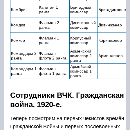
Капитан 1
Бригадный
Комбриг
Бригадинженер
ранга
комиссар
Флагман 2
Дивизионный
Комдив
Дивинженер
ранга
комиссар
Флагман 1
Корпусный
Комкор
Коринженер
ранга
комиссар
Армейский
Командарм 2
Флагман
комиссар 2
Арминженер
ранга
флота 2 ранга
ранга
Армейский
Командарм 1
Флагман
комиссар 1
ранга
флота 1 ранга
ранга
Сотрудники ВЧК. Гражданская
война. 1920-е.
Теперь посмотрим на первых чекистов времён
Гражданской Войны и первых послевоенных