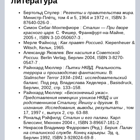
литература
Бертольд Спулер :
Регенты и правительства мира.
Министр-Плётц, том 4 и 5, 1964 и 1972 гг., ISBN 3-
87640-026-0 .
Симон Себаг-Монтефиоре :
Сталин — При дворе
красного царя.
С. Фишер, Франкфурт-на-Майне,
2005 г., ISBN 3-10-050607-3 .
Мерле Файнсод :
Как правят Россией.
Kiepenheuer &
Witsch, Кельн, 1965.
Александр Яковлев:
Век насилия в Советской
России.
Berlin Verlag, Берлин 2004, ISBN 3-8270-
0547-7 .
Райнхард Мюллер :
Пытки НКВД. Реальность
террора и производство фантастики.
В:
Stalinscher Terror 1934–1941: исследовательский
баланс.
Под ред. Владислава Хеделера , Basisdruck,
Берлин, 2002, стр. 133–158.
Райнхард Мюллер:
«Бесконечный ужас».
Представления немецких узников НКВД и их
родственников Сталину, Йешоу и другим.
В:
изгнание. Исследования, выводы, результаты
, том
17, 1997 г., выпуск 2, стр. 63-88.
Рональд Рэйфилд:
Сталин и его палачи.
Карл
Блессинг, Мюнхен 2004 г., ISBN 3-89667-181-2 .
Некрасов Владимир Федорович (Ред.):
Берия. Палач
на сталинской службе. Конец карьеры.
Эд. q,
Берлин 1992, ISBN 3-928024-69-8 .