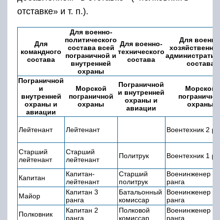
отставке» и т. п.).
Для военно-
политического
Для военно
Для
Для военно-
состава всей
хозяйственног
командного
технического
пограничной и
административ
состава
состава
внутренней
состава
охраны
Пограничной
Пограничной
и
Морской
Морской
и внутренней
внутренней
пограничной
погранично
охраны и
охраны и
охраны
охраны
авиации
авиации
Лейтенант
Лейтенант
Воентехник 2 ра
Старший
Старший
Политрук
Воентехник 1 ра
лейтенант
лейтенант
Капитан-
Старший
Военинженер 3
Капитан
лейтенант
политрук
ранга
Капитан 3
Батальонный
Военинженер 2
Майор
ранга
комиссар
ранга
Капитан 2
Полковой
Военинженер 1
Полковник
ранга
комиссар
ранга