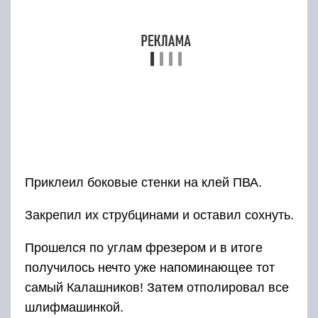
Прошелся по углам фрезером и в итоге
получилось нечто уже напоминающее тот
самый Калашников! Затем отполировал все
шлифмашинкой.
Теперь можно заняться стволом автомата. Для
этого я использовал цилиндрическую
заготовку, купленную заранее в строительном
магазине. Заодно выпилил деталь ствола,
мушку и просверлил все необходимые
отверстия.
Для сверления использовал специальную
стойку для дрели. Без нее сделать ровное и
перпендикулярное отверстие — задача для
тех, у кого руки не трясутся и глазомер