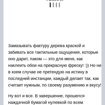
Просверливаем отверстия в
деталях
Как Вы уже заметили, что в деталях
присутствуют части пазов, которые
необходимо выпилить изнутри. Чтобы
выпилить такие детали необходимо
просверлить в них отверстия про помощи
ручной дрели или, как по старинке проделать
отверстия шилом. Кстати, диаметр отверстия
должен быть не менее 1-мм иначе можно
повредить элементы чертежа, которые, увы,
иногда, сложно восстановить. Чтобы при
просверливании отверстий не повредить Ваш
рабочий стол необходимо подложить под