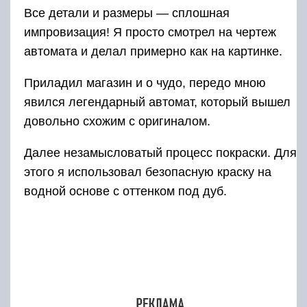
Замазывать фактуру дерева краской и
забивать все тактильные ощущения, которые
оно дарит, лаком — это для меня, как
наклеить обои на прекрасную фреску! :)) Но ни
в коем случае не претендую на истину в
последней инстанции, каждый делает так, как
считает нужным, по своему разумению и вкусу!
Ну вот и все. В завершение, прошелся
наждачной бумагой нулевкой по всем
поверхностям и как следует отполировал все
специальной насадкой на шлифмашинке.
Автомат Калашникова для юного воина готов.
Надеюсь, что игрушка придется по душе и
прослужит долгое время, радуя своего
владельца!