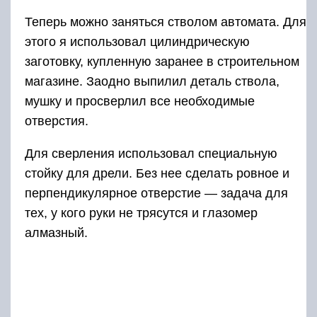
алмазный.
Я же решил облегчить себе жизнь и
воспользовался этим удобным
приспособлением.
https://youtube.com/watch?v=JEGn5gzRkQ0
Детали ствола готовы, осталось посадить их
на клей ПВА.
Все детали и размеры — сплошная
импровизация! Я просто смотрел на чертеж
автомата и делал примерно как на картинке.
Приладил магазин и о чудо, передо мною
явился легендарный автомат, который вышел
довольно схожим с оригиналом.