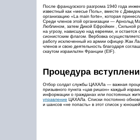
После французского разгрома 1940 года инже
известный как «месье Поль», вместе с Дэвид
организацию «La main forte», которая принес
Среди членов этой организации — Арнольд Ма
Люблином, затем Дикой Ефройкин , Сильной ру
на угрозу, нависшую над евреями, и остается
сионистским флагом. Вербовка осуществляется
работу исключенный из армии офицер Жак Лаза
членов и свою деятельность благодаря согла
скаутом израильтян Франции (EIF).
Процедура вступлени
Отбор солдат службы ЦАХАЛа — важная процед
призывного пункта «цав ришон» каждый израил
информации о гражданах или постоянных жит
управление
ЦАХАЛа. Списки постоянно обновл
и шансов «не попасть» в этот список у юношей