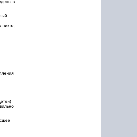
едены в
орый
 никто,
упления
етей)
авильно
ысшее