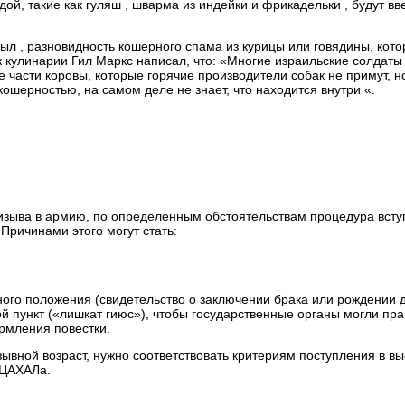
ой, такие как гуляш , шварма из индейки и фрикадельки , будут вв
ыл , разновидность кошерного спама из курицы или говядины, кот
 кулинарии Гил Маркс написал, что: «Многие израильские солдаты
 части коровы, которые горячие производители собак не примут, но
ошерностью, на самом деле не знает, что находится внутри «.
ризыва в армию, по определенным обстоятельствам процедура вст
Причинами этого могут стать:
го положения (свидетельство о заключении брака или рождении д
й пункт («лишкат гиюс»), чтобы государственные органы могли пр
рмления повестки.
ывной возраст, нужно соответствовать критериям поступления в в
 ЦАХАЛа.