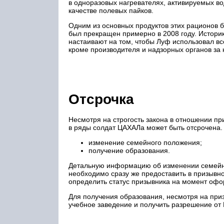
в одноразовых нагревателях, активируемых вод
качестве полевых пайков.
Одним из основных продуктов этих рационов б
был прекращен примерно в 2008 году. Историк
настаивают на том, чтобы Луф использовал все
кроме производителя и надзорных органов за к
Отсрочка
Несмотря на строгость закона в отношении п
в ряды солдат ЦАХАЛа может быть отсрочена. 
изменение семейного положения;
получение образования.
Детальную информацию об изменении семейно
необходимо сразу же предоставить в призывно
определить статус призывника на момент офо
Для получения образования, несмотря на приз
учебное заведение и получить разрешение от