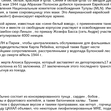
 синий, белый, красный и флаг. Синий и белый флаг со звездой Да
21 мая 1944 года Абрахам Полонски добился признания Еврейской
вления
Национальным комитетом освобождения Тулузы (MLN). Им
ия, а также сокровищницу этих маки. Это Американский еврейский
жойнт) финансирует еврейскую армию.
кой армии, известные как «сине-белый взвод», с применением танк
тся и вместе со свободным корпусом участвуют в освобождении мн
Шамбон-сюр-Линьон , по приказу Жозефа Басса (сеть Андре) участв
питулировали 4000 немцев.
МЛН в Париж , чтобы централизовать обслуживание для фальшивых
редводительством Карла Ребейна, который также будет нести
ойцами сопротивления, расстрелянными у водопада Булонский лес 
 до смерти вИюль 1944 г..
жертв Алоиса Бруннера, который заставляет их депортировать17 а
 колонна из 51 заложника. 27 заключенным этого последнего трансп
гнув из поезда.
бычно состоит из консервированного тунца , сардин , бобов ,
ы и фруктового коктейля, а также батончиков халвы . Также
ов с фруктовым вкусом и такими приправами, как кетчуп , горчица
году ЦАХАЛ объявил, что некоторые лиофилизированные MRE, под