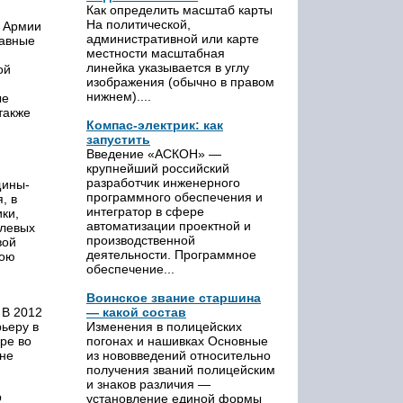
Как определить масштаб карты
На политической,
в Армии
административной или карте
равные
местности масштабная
линейка указывается в углу
ой
изображения (обычно в правом
нижнем)....
ые
также
Компас-электрик: как
запустить
Введение «АСКОН» —
крупнейший российский
разработчик инженерного
щины-
программного обеспечения и
, в
интегратор в сфере
ки,
автоматизации проектной и
олевых
производственной
вой
деятельности. Программное
вою
обеспечение...
Воинское звание старшина
— какой состав
 В 2012
Изменения в полицейских
ьеру в
погонах и нашивках Основные
ре во
из нововведений относительно
ине
получения званий полицейским
и знаков различия —
р
установление единой формы