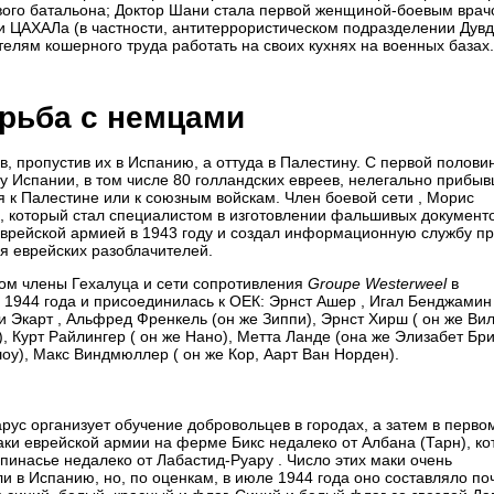
ого батальона; Доктор Шани стала первой женщиной-боевым врач
 ЦАХАЛа (в частности, антитеррористическом подразделении Дувд
ям кошерного труда работать на своих кухнях на военных базах.
орьба с немцами
, пропустив их в Испанию, а оттуда в Палестину. С первой полови
у Испании, в том числе 80 голландских евреев, нелегально прибыв
к Палестине или к союзным войскам. Член боевой сети , Морис
, который стал специалистом в изготовлении фальшивых документо
еврейской армией в 1943 году и создал информационную службу пр
я еврейских разоблачителей.
ом члены Гехалуца ​​и сети сопротивления
Groupe Westerweel
в
е 1944 года и присоединилась к ОЕК: Эрнст Ашер , Игал Бенджамин 
и Экарт , Альфред Френкель (он же Зиппи), Эрнст Хирш (
он же
Вил
, Курт Райлингер (
он же
Нано), Метта Ланде (она же Элизабет Бр
оу), Макс Виндмюллер ( он же Кор, Аарт Ван Норден).
рус организует обучение добровольцев в городах, а затем в перво
маки еврейской армии на ферме Бикс недалеко от Албана (Тарн), ко
пинасье недалеко от Лабастид-Руару . Число этих маки очень
али в Испанию, но, по оценкам, в июле 1944 года оно составляло по