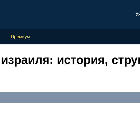
У
Премиум
зраиля: история, стру