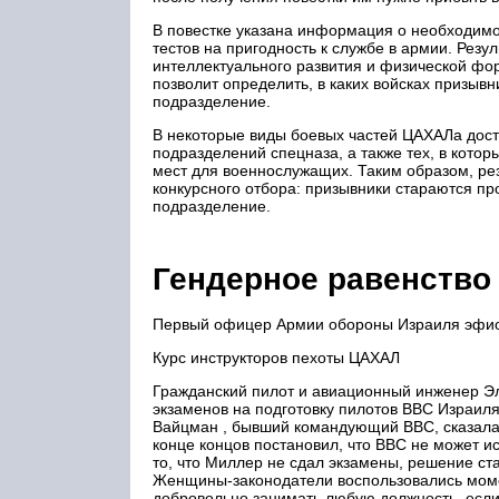
В повестке указана информация о необходимо
тестов на пригодность к службе в армии. Резу
интеллектуального развития и физической фо
позволит определить, в каких войсках призыв
подразделение.
В некоторые виды боевых частей ЦАХАЛа доста
подразделений спецназа, а также тех, в котор
мест для военнослужащих. Таким образом, ре
конкурсного отбора: призывники стараются п
подразделение.
Гендерное равенство
Первый офицер Армии обороны Израиля эфио
Курс инструкторов пехоты ЦАХАЛ
Гражданский пилот и авиационный инженер Эл
экзаменов на подготовку пилотов ВВС Израиля 
Вайцман , бывший командующий ВВС, сказала М
конце концов постановил, что ВВС не может 
то, что Миллер не сдал экзамены, решение с
Женщины-законодатели воспользовались моме
добровольно занимать любую должность, если 