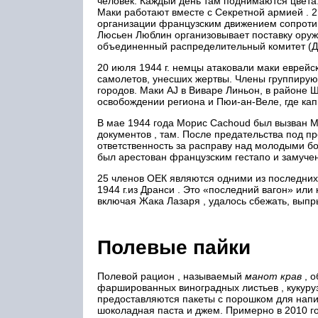
человек. Каждый день там поднимаются цвета:
Маки работают вместе с Секретной армией . 
организации французским движением
сопроти
Люсьен Люблин организовывает поставку оруж
объединенный распределительный комитет (Д
20 июля 1944 г. немцы атаковали маки еврейс
самолетов, унесших жертвы. Члены группирую
городов. Маки AJ в Виваре Линьон, в районе 
освобождении региона и Пюи-ан-Веле, где ка
В мае 1944 года Морис Cachoud был вызван 
документов , там. После предательства под п
ответственность за расправу над молодыми б
был арестован французским гестапо и замучен
25 членов ОЕК являются одними из последних 
1944 г.из Дранси . Это «последний вагон» или
включая Жака Лазаря , удалось сбежать, выпры
Полевые пайки
Полевой рацион , называемый
манот крав
, о
фаршированных виноградных листьев , кукуруз
предоставляются пакеты с порошком для напитк
шоколадная паста и джем. Примерно в 2010 