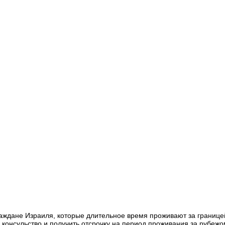
аждане Израиля, которые длительное время проживают за границе
 консульство и получить отсрочку на период проживания за рубежо