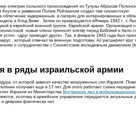
нер-электрик польского происхождения из Тулузы Абрахам Полонск
ом Кнутом и раввином Полем
Ройтманом
создал там сионистскую
ла облегчение задержанным. в лагерях для интернированных в обла
ндель и Клод Виже . Затем он превращается вЯнварь 1942 г., с Л
кой в ​​еврейской военной группе, Еврейской армии. Организация о
 сионистской: новые члены приносят клятву перед Библией и бело-
 устно: «друг приводит друга». Так, в феврале 1943 года был прин
рус , который отвечал за военную подготовку. AJ расширяет круг 
шениям о сотрудничестве с Сионистским молодежным движением (
я в ряды израильской армии
ура, от которой зависит качество вооруженных сил Израиля. Пове
ьтянин получает еще в 17 лет. Для этого работает схема передачи
елях Израиля из Министерства
Внутренних дел в мобилизационное
яются, поэтому в армейское управление передаются актуальные 
 и девушек фактически нет.