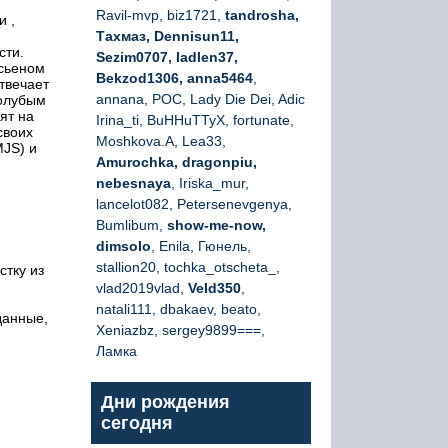
Ravil-mvp, biz1721,
tandrosha,
и ,
Тахмаз, Dennisun11,
сти.
Sezim0707, ladlen37,
юсьеном
Bekzod1306, anna5464
,
твечает
annana, РОС, Lady Die Dei, Adic
голубым
ят на
Irina_ti, BuHHuTTyX, fortunate,
своих
Moshkova.A, Lea33,
MJS) и
Amurochka, dragonpiu,
nebesnaya
, Iriska_mur,
lancelot082, Petersenevgenya,
Bumlibum,
show-me-now,
dimsolo
, Enila, Гюнель,
stallion20, tochka_otscheta_,
стку из
vlad2019vlad,
Veld350
,
natali111, dbakaev, beato,
данные,
Xeniazbz, sergey9899===,
Ламка
Дни рождения
сегодня