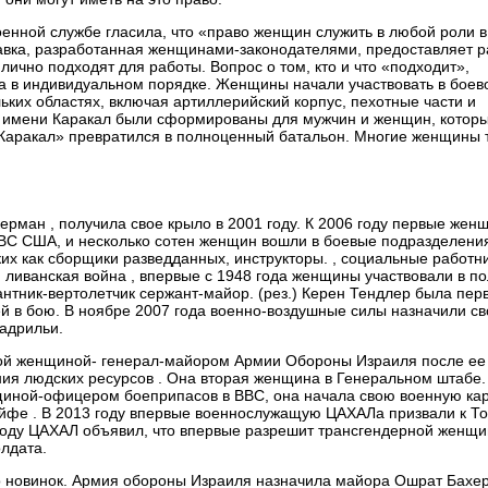
военной службе гласила, что «право женщин служить в любой роли 
авка, разработанная женщинами-законодателями, предоставляет 
ично подходят для работы. Вопрос о том, кто и что «подходит»,
ва в индивидуальном порядке. Женщины начали участвовать в боев
ьких областях, включая артиллерийский корпус, пехотные части и
о имени Каракал были сформированы для мужчин и женщин, котор
 «Каракал» превратился в полноценный батальон. Многие женщины 
рман , получила свое крыло в 2001 году. К 2006 году первые жен
ВС США, и несколько сотен женщин вошли в боевые подразделения
их как сборщики разведданных, инструкторы. , социальные работни
 ливанская война , впервые с 1948 года женщины участвовали в п
нтник-вертолетчик сержант-майор. (рез.) Керен Тендлер была пер
в бою. В ноябре 2007 года военно-воздушные силы назначили с
адрильи.
вой женщиной- генерал-майором Армии Обороны Израиля после ее
я людских ресурсов . Она вторая женщина в Генеральном штабе.
щиной-офицером боеприпасов в ВВС, она начала свою военную кар
айфе . В 2013 году впервые военнослужащую ЦАХАЛа призвали к То
 году ЦАХАЛ объявил, что впервые разрешит трансгендерной женщ
лдата.
о новинок. Армия обороны Израиля назначила майора Ошрат Бахе