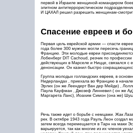
первой в Израиле женщиной-командиром боев
элитном антитеррористическом подразделении
И ЦАХАЛ решил разрешить женщинам-смотрител
Спасение евреев и б
Первая цель еврейской армии — спасти евреев
года более 300 мужчин могли пересечь границ
Францию. Эти молодые евреи присоединяются 
Лобенберг DIT Cachoud, резчик по профессии 
действующих в Марселе и Ницце, связался с 
денонсации. Он казнил быстро сокращающихс
Группа молодых голландских евреев, в основн
Нидерландах , приехала во Францию ​​в начал
Эрлих (он же Леендерт Ван дер Мейде) , Лолл
Паула Кауфман , Джозеф Линневил (
он же
Ад)
Маргарета Ланс), Иоахим Симон (она же) Шуш
Речь также идет о борьбе с немцами. Жак Лаза
рек. В октябре 1943 года Рауль Леон создал 
затем всегда перемещается в Тарн на маки Эс
варьируется, так как многие из их членов уех