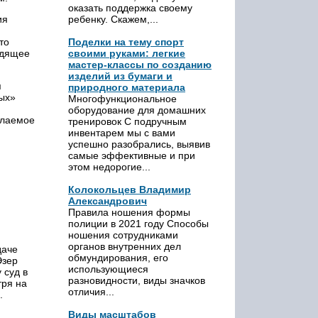
оказать поддержка своему
ребенку. Скажем,...
ия
Поделки на тему спорт
то
своими руками: легкие
одящее
мастер-классы по созданию
изделий из бумаги и
я
природного материала
ных»
Многофункциональное
оборудование для домашних
елаемое
тренировок С подручным
инвентарем мы с вами
успешно разобрались, выявив
самые эффективные и при
этом недорогие...
Колокольцев Владимир
Александрович
Правила ношения формы
полиции в 2021 году Способы
ношения сотрудниками
органов внутренних дел
даче
обмундирования, его
Эзер
использующиеся
 суд в
разновидности, виды значков
тря на
отличия...
.
Виды масштабов