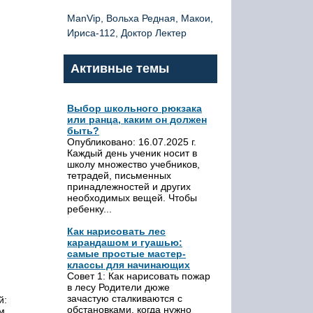
ManVip, Вольха Редная, Макои,
Ириса-112, Доктор Лектер
Активные темы
Выбор школьного рюкзака
или ранца, каким он должен
быть?
Опубликовано: 16.07.2025 г.
Каждый день ученик носит в
школу множество учебников,
тетрадей, письменных
принадлежностей и других
необходимых вещей. Чтобы
ребенку...
Как нарисовать лес
карандашом и гуашью:
самые простые мастер-
классы для начинающих
Совет 1: Как нарисовать пожар
в лесу Родители дюже
зачастую сталкиваются с
й:
обстановками, когда нужно
м.