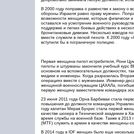
В 2000 году поправка о равенстве к закону о 
обороны Израиля равно праву мужчин». Попр
возможности женщинам, которые физически и л
оставался на усмотрение военного руководст
поддержке и легких боевых действиях в нескол
бронетанковые дивизии. Несколько взводов п
вместе служили в легкой пехоте. К 2000 году
вступили бы в пограничную полицию .
Первая женщина-пилот истребителя, Рони Цуке
пилоты и штурманы закончили учебный курс В
основном на вспомогательных должностях, так
медики и инженеры. Когда разразилась Вторая
операциях вместе с мужчинами. Инженер-деса
женщиной-военнослужащим ЦАХАЛа, погибшей 
первую женщину заместителем командира эск
23 июня 2011 года Орна Барбиваи стала пер
повышения до должности командира Управлени
году капитан Мерав Бухрис стала первой жен
качестве шохера в Технической академии в Х
время службы на военной базе. Также в 2013
(MTF) служить в армии в качестве женщины-со
В 2014 году в IDF женщин было еще нескольк