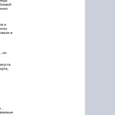
вида.
 боевой
енно
ов и
огих
овали в
, он
вгуста
орта,
 ,
аваемые