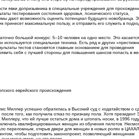
сти явки допризывника в специальные учреждения для прохожден
льтаты тестирования состояния здоровья, психического статуса,
рмы дают возможность оценить потенциал будущего новобранца. Э
ник принесет максимальную пользу, и отправить его служить в подх
точно большой конкурс: 5–10 человек на одно место. Это касаетс
ых используется специальная техника. Есть ряд и других «престиж
зультаты тестов становятся главным основанием для проведения
роявить себя с лучшей стороны для повышения шансов попасть в ж
пского еврейского происхождения
ис Миллер успешно обратилась в Высокий суд с ходатайством о с
после того, как получила отказ по признаку пола. Хотя президент 
иллеру, что ей лучше остаться дома и штопать носки, в 1996 году
исключать квалифицированных женщин из обучения пилотов. Несмо
тало переломным, открыв двери для женщин в новых ролях в ЦАХАЛ
нтом, чтобы подготовить законопроект, позволяющий женщинам
они могут иметь на это право.