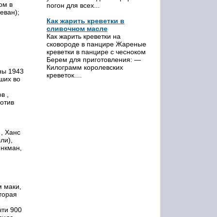
ом в
погон для всех...
еван);
Как жарить креветки в
сливочном масле
Как жарить креветки на
сковороде в панцире Жареные
креветки в панцире с чесноком
Берем для приготовления: —
Килограмм королевских
ны 1943
креветок....
ших во
в ,
отив
, Ханс
ли),
инкман,
м маки,
торая
чти 900