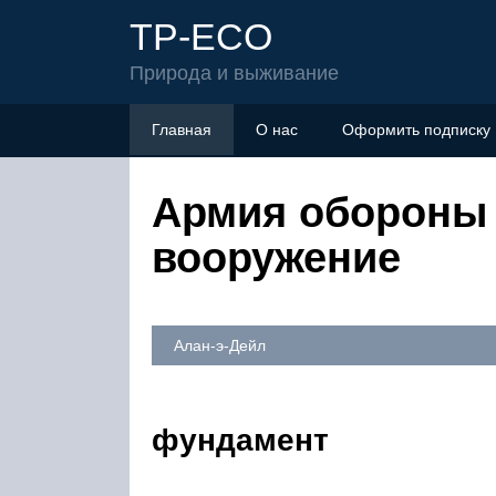
TP-ECO
Природа и выживание
Главная
О нас
Оформить подписку
Армия обороны и
вооружение
Алан-э-Дейл
фундамент