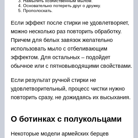
ботинок с люверсами, можно легко затягивать
и ослаблять. Судя по отзывам, единственным
правильным вариантом шнуровки обуви с
полукольцами считается классический крест-
накрест. Веревка скользит свободно. Для
шнуровки не нужно затягивать отдельно
каждый блок. Также во время развязывания
его не нужно полностью распускать. Для того
чтобы ослабить всю фиксацию, на берце
достаточно расстегнуть только средний или
верхний блок. Для формирования узла в
самом конце шнуровки можно выбрать любой
вариант. Однако, судя по отзывам некоторых
военнослужащих, спустя некоторое время
узел заметно ослабевает. Он будет
зафиксирован лучше, если концы шнура