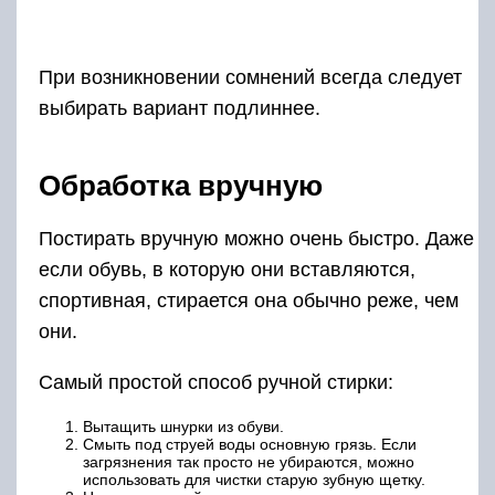
эффектом. Для остальных – подойдет
обычное или с пятновыводящими свойствами.
Если результат ручной стирки не
удовлетворительный, процесс чистки нужно
повторить сразу, не дожидаясь их высыхания.
О ботинках с полукольцами
Некоторые модели армейских берцев
оснащены подвижными петлями, на которых
крепятся полукольца. Судя по
многочисленным отзывам, конструктивные
особенности данной обуви позволяют
выполнить быструю шнуровку. Берцы
фиксируются шнуром, который, в отличие от