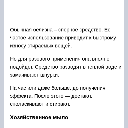
На час или даже больше, до получения
эффекта. После этого — достают,
споласкивают и стирают.
Хозяйственное мыло
Белое хозяйственное мыло – доступное
средство привести в порядок шнурки. Вместо
обычного хозяйственного можно использовать
мыло «Антипятин». Шнурки смачивают водой
и хорошо намыливают. После этого стирают и
прополаскивают.
Кислородные отбеливатели и
пятновыводители
Кислородные отбеливатели – средства
эффективные. Полезно иметь их в хозяйстве