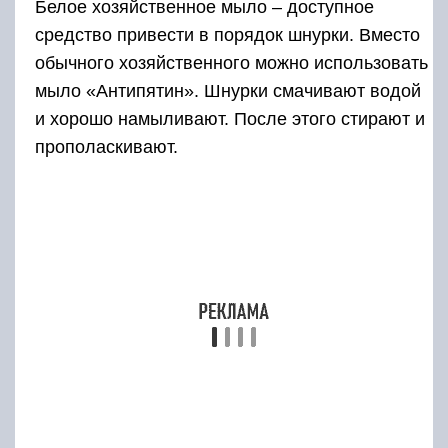
на случай стирки белых вещей. Для шнурков
лучше всего использовать замачивание в
растворе кислородного отбеливателя.
К наиболее популярным средствам относятся:
«Vanish»;
«БОС плюс» и другие.
Регулярное использование для стирки
порошков с отбеливающим эффектом,
поможет поддерживать белизну вещей.
Как правильно подобрать
длину к своим берцам?
Минимальная длина рассчитывается исходя
из размеров обуви по специальной формуле.