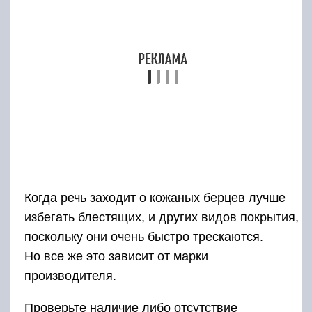
Он может достигать двух килограмм на одну
ногу. Впрочем, к этому весу быстро
привыкаешь, а барышням с излишне худыми
ногами такие «утяжелители» могут стать
полезным тренажёром.
Внимательно осмотрите шов перед покупкой.
Если их два или три, то лучше данную модель
не покупать. Поскольку подошва на данных
моделях, как правило, вообще к ботинку
не пришита, а приклеена.