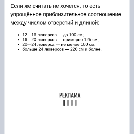
Постирать вручную можно очень быстро. Даже
если обувь, в которую они вставляются,
спортивная, стирается она обычно реже, чем
они.
Самый простой способ ручной стирки:
Вытащить шнурки из обуви.
Смыть под струей воды основную грязь. Если
загрязнения так просто не убираются, можно
использовать для чистки старую зубную щетку.
Намылить хозяйственным мылом.
Основательно потереть друг о дружку.
Прополоскать.
Если эффект после стирки не удовлетворяет,
можно несколько раз повторить обработку.
Причем для белых завязок желательно
использовать мыло с отбеливающим