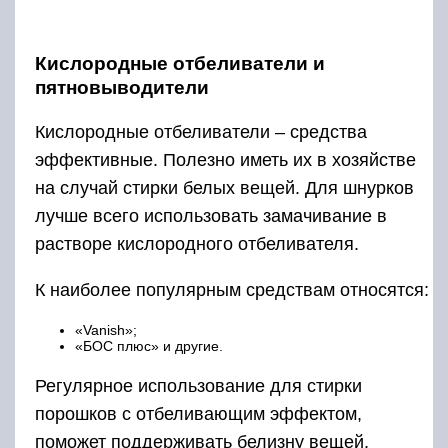
Если ботинки имеют не люверсы, а петли, то
нужно учитывать и расстояние между ними по
горизонтали.
Формулу можно записать в таком виде:
Здесь L — длина шнурка, H — высота
голенища обуви, N — число люверсов или
петель.
Если же считать не хочется, то есть
упрощённое приблизительное соотношение
между числом отверстий и длиной:
12—16 люверсов — до 100 см;
16—20 люверсов — примерно 125 см;
20—24 люверса — не менее 180 см;
больше 24 люверсов — 220 см и более.