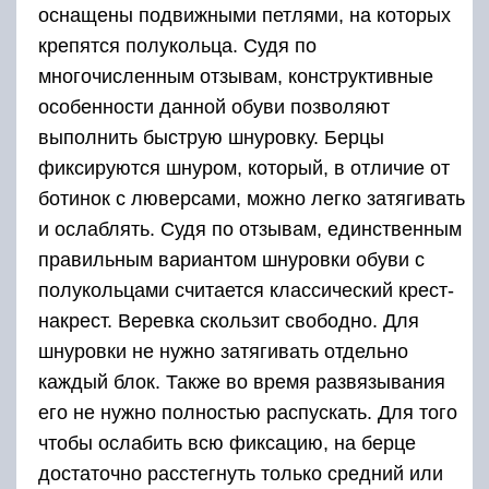
обмотать вокруг голенища. Если в конструкции
ботинка за голенищем имеется петля, то
лучше шнурок протянуть сквозь нее.