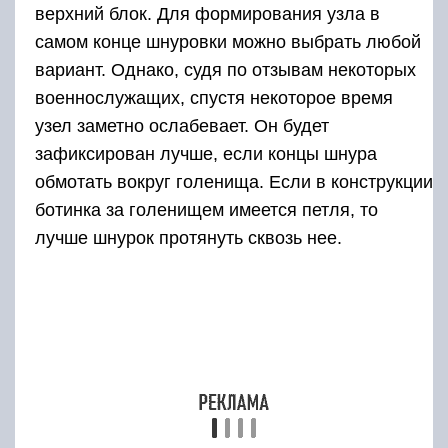
Как правильно выбрать
берцы?
Прежде чем покупать берцы, необходимо
решить куда и когда вы будете их надевать.
Основной критерий выбора такой обуви это
сезонность. Теплые кожаные и замшевые
ботинки лучше носить зимой, а на лето взять
облегчённые берцы или те же джанглы.
После необходимо обратить внимание
на жёсткость подошвы. Чем подошва мягче,
тем удобнее её носить
К тому же на более тонкой подошве меньше
риск расслоения в районе каблука.
Шнуровка: бывают модели берцев очень