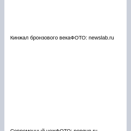
Кинжал бронзового векаФОТО: newslab.ru