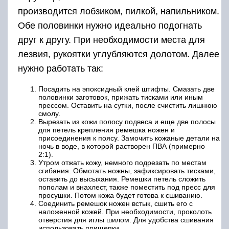
производится лобзиком, пилкой, напильником.
Обе половинки нужно идеально подогнать
друг к другу. При необходимости места для
лезвия, рукоятки углубляются долотом. Далее
нужно работать так:
Посадить на эпоксидный клей штифты. Смазать две
половинки заготовок, прижать тисками или иным
прессом. Оставить на сутки, после счистить лишнюю
смолу.
Вырезать из кожи полосу подвеса и еще две полосы
для петель крепления ремешка ножен и
присоединения к поясу. Замочить кожаные детали на
ночь в воде, в которой растворен ПВА (примерно
2:1).
Утром отжать кожу, немного подрезать по местам
сгибания. Обмотать ножны, зафиксировать тисками,
оставить до высыхания. Ремешки петель сложить
пополам и внахлест, также поместить под пресс для
просушки. Потом кожа будет готова к сшиванию.
Соединить ремешок ножен встык, сшить его с
наложенной кожей. При необходимости, проколоть
отверстия для иглы шилом. Для удобства сшивания
использовать прищепки.