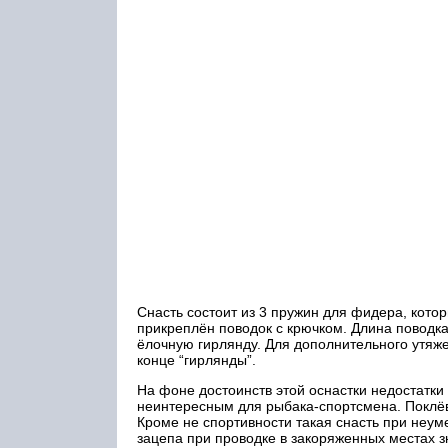
Снасть состоит из 3 пружин для фидера, кото
прикреплён поводок с крючком. Длина поводк
ёлочную гирлянду. Для дополнительного утяже
конце “гирлянды”.
На фоне достоинств этой оснастки недостатки
неинтересным для рыбака-спортсмена. Поклёвк
Кроме не спортивности такая снасть при неум
зацепа при проводке в закоряженных местах з