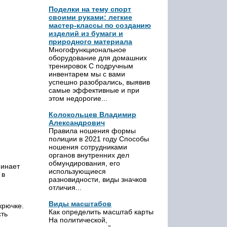
Поделки на тему спорт
своими руками: легкие
мастер-классы по созданию
изделий из бумаги и
природного материала
Многофункциональное
оборудование для домашних
тренировок С подручным
инвентарем мы с вами
успешно разобрались, выявив
самые эффективные и при
этом недорогие...
Колокольцев Владимир
Александрович
Правила ношения формы
полиции в 2021 году Способы
ношения сотрудниками
органов внутренних дел
обмундирования, его
минает
использующиеся
 в
разновидности, виды значков
отличия...
Виды масштабов
крючке.
Как определить масштаб карты
сть
На политической,