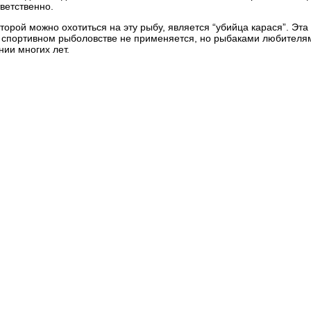
тветственно.
торой можно охотиться на эту рыбу, является “убийца карася”. Эта
в спортивном рыболовстве не применяется, но рыбаками любителя
ии многих лет.