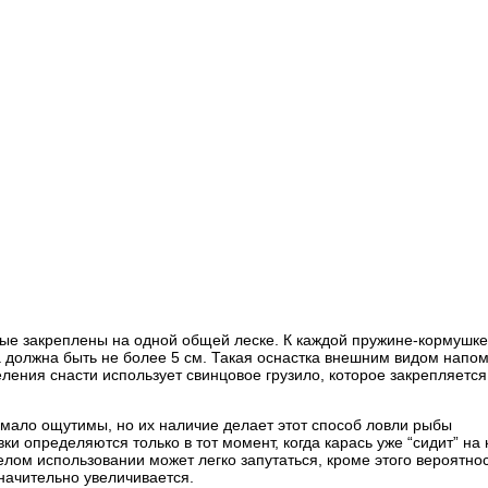
рые закреплены на одной общей леске. К каждой пружине-кормушке
а должна быть не более 5 см. Такая оснастка внешним видом напо
ления снасти использует свинцовое грузило, которое закрепляется
 мало ощутимы, но их наличие делает этот способ ловли рыбы
и определяются только в тот момент, когда карась уже “сидит” на 
елом использовании может легко запутаться, кроме этого вероятно
начительно увеличивается.