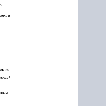
о:
ючок и
том 50 –
ещающей
енным