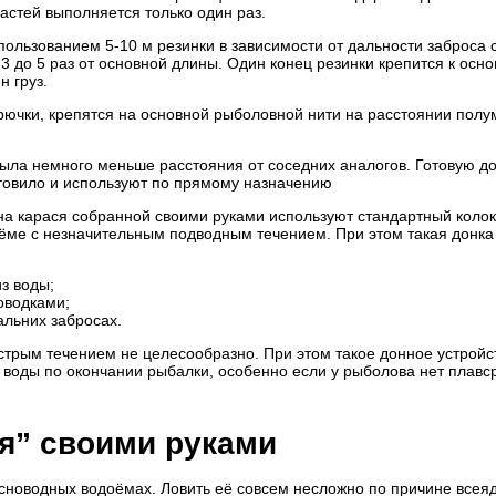
астей выполняется только один раз.
пользованием 5-10 м резинки в зависимости от дальности заброса 
3 до 5 раз от основной длины. Один конец резинки крепится к осн
н груз.
рючки, крепятся на основной рыболовной нити на расстоянии полу
ыла немного меньше расстояния от соседних аналогов. Готовую до
овило и используют по прямому назначению
 на карася собранной своими руками используют стандартный колок
оёме с незначительным подводным течением. При этом такая донка
з воды;
оводками;
альних забросах.
ыстрым течением не целесообразно. При этом такое донное устройс
 воды по окончании рыбалки, особенно если у рыболова нет плавс
ся” своими руками
есноводных водоёмах. Ловить её совсем несложно по причине всея