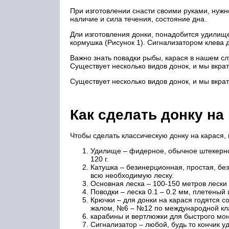
При изготовлении снасти своими руками, нужно
наличие и сила течения, состояние дна.
Дли изготовления донки, понадобится удилище
кормушка (Рисунок 1). Сигнализатором клева д
Важно знать повадки рыбы, карася в нашем сл
Существует несколько видов донок, и мы вкрат
Существует несколько видов донок, и мы вкрат
Как сделать донку на
Чтобы сделать классическую донку на карася,
Удилище – фидерное, обычное штекерное
120 г.
Катушка – безинерционная, простая, бе
всю необходимую леску.
Основная леска – 100-150 метров лески 
Поводки – леска 0.1 – 0.2 мм, плетеный
Крючки – для донки на карася годятся с
жалом, №6 – №12 по международной кл
карабины и вертлюжки для быстрого мон
Сигнализатор – любой, будь то кончик у