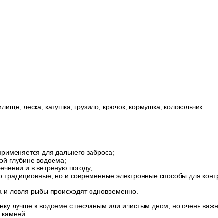
ище, леска, катушка, грузило, крючок, кормушка, колокольчик
применяется для дальнего заброса;
ой глубине водоема;
ечении и в ветреную погоду;
ко традиционные, но и современные электронные способы для конт
а и ловля рыбы происходят одновременно.
онку лучше в водоеме с песчаным или илистым дном, но очень важн
х камней