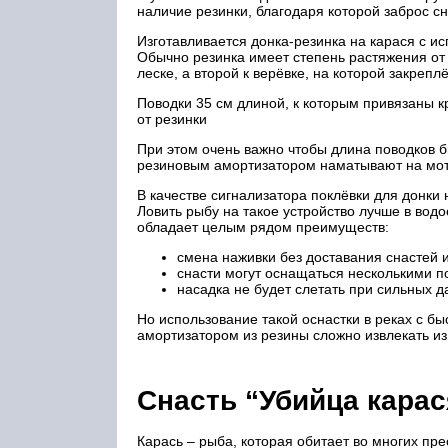
наличие резинки, благодаря которой заброс сн
Изготавливается донка-резинка на карася с ис
Обычно резинка имеет степень растяжения от 
леске, а второй к верёвке, на которой закреплё
Поводки 35 см длиной, к которым привязаны к
от резинки
При этом очень важно чтобы длина поводков б
резиновым амортизатором наматывают на мот
В качестве сигнализатора поклёвки для донки
Ловить рыбу на такое устройство лучше в вод
обладает целым рядом преимуществ:
смена наживки без доставания снастей и
снасти могут оснащаться несколькими п
насадка не будет слетать при сильных д
Но использование такой оснастки в реках с б
амортизатором из резины сложно извлекать из
Снасть “Убийца кара
Карась – рыба, которая обитает во многих пр