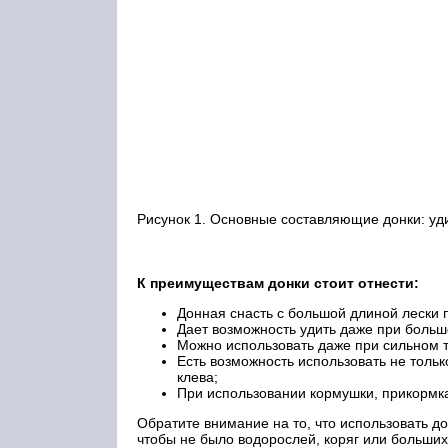
Рисунок 1. Основные составляющие донки: удил
К преимуществам донки стоит отнести:
Донная снасть с большой длиной лески 
Дает возможность удить даже при больш
Можно использовать даже при сильном т
Есть возможность использовать не толь
клева;
При использовании кормушки, прикормк
Обратите внимание на то, что использовать д
чтобы не было водорослей, коряг или больши