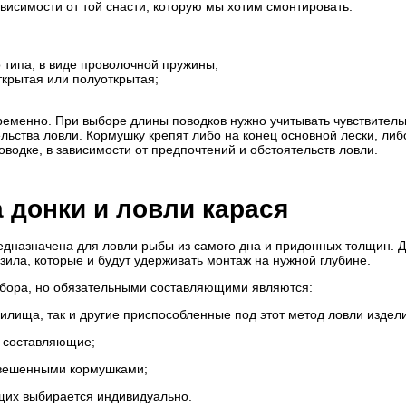
висимости от той снасти, которую мы хотим смонтировать:
 типа, в виде проволочной пружины;
ткрытая или полуоткрытая;
ременно. При выборе длины поводков нужно учитывать чувствитель
льства ловли. Кормушку крепят либо на конец основной лески, либ
водке, в зависимости от предпочтений и обстоятельств ловли.
 донки и ловли карася
редназначена для ловли рыбы из самого дна и придонных толщин. 
зила, которые и будут удерживать монтаж на нужной глубине.
сбора, но обязательными составляющими являются:
дилища, так и другие приспособленные под этот метод ловли издел
е составляющие;
отвешенными кормушками;
щих выбирается индивидуально.