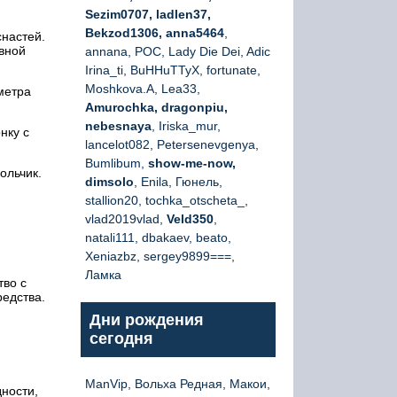
Sezim0707, ladlen37,
Bekzod1306, anna5464
,
снастей.
овной
annana, РОС, Lady Die Dei, Adic
Irina_ti, BuHHuTTyX, fortunate,
Moshkova.A, Lea33,
метра
Amurochka, dragonpiu,
nebesnaya
, Iriska_mur,
нку с
lancelot082, Petersenevgenya,
Bumlibum,
show-me-now,
ольчик.
dimsolo
, Enila, Гюнель,
stallion20, tochka_otscheta_,
vlad2019vlad,
Veld350
,
natali111, dbakaev, beato,
Xeniazbz, sergey9899===,
Ламка
тво с
редства.
Дни рождения
сегодня
ManVip, Вольха Редная, Макои,
дности,