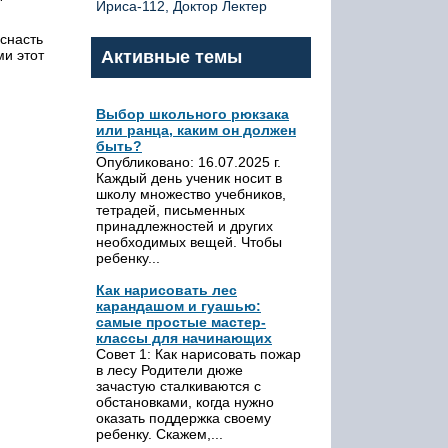
Ириса-112, Доктор Лектер
 снасть
ми этот
Активные темы
Выбор школьного рюкзака
или ранца, каким он должен
быть?
Опубликовано: 16.07.2025 г.
Каждый день ученик носит в
школу множество учебников,
тетрадей, письменных
принадлежностей и других
необходимых вещей. Чтобы
ребенку...
Как нарисовать лес
карандашом и гуашью:
самые простые мастер-
классы для начинающих
Совет 1: Как нарисовать пожар
в лесу Родители дюже
зачастую сталкиваются с
обстановками, когда нужно
оказать поддержка своему
ребенку. Скажем,...