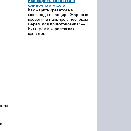
Как жарить креветки в
сливочном масле
Как жарить креветки на
сковороде в панцире Жареные
креветки в панцире с чесноком
Берем для приготовления: —
Килограмм королевских
креветок....
роля
о,