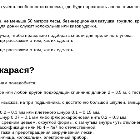
 учесть особенности водоема, где будет проходить ловля, а именн
, не меньше 50 метров лесы, безинерционная катушка, грузило, кр
ля донки служит колокольчик или кивок удочки.
учае, чтобы правильно подобрать снасти для приличного улова.
це расскажем о том, как их сделать
це расскажем о том, как их сделать.
 карася?
 нам понадобится:
 или любой другой подходящий спиннинг, длиной 2 – 3.5 м, с тес
з изысков, на три подшипника, с достаточно большой шпулей, вм
0.2 – 0.3 мм или плетеного шнура 0.1 – 0.15 мм.
 шнур 0.07 – 0.1 мм либо флюрокарбоновая нить 0.2 – 0.3 мм.
о средним цевьем, округлой формы, с загнутым внутрь чуть отклон
ассификации или № 4 – №7 по отечественной.
тажа и предотвращения закручивания лески.
дилища, колокольчик, электронный прибор.