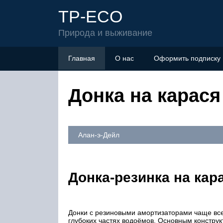
TP-ECO
Природа и выживание
Главная
О нас
Оформить подписку
Донка на карася
Алан-э-Дейл
Донка-резинка на кар
Донки с резиновыми амортизаторами чаще все
глубоких частях водоёмов. Основным конструк