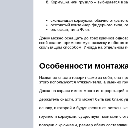
Кормушка или грузило – выбирается в за
скользящая кормушка, обычно открытого
oсетчатый контейнер фидерного типа, о
oплоская, типа Флет.
Донку можно оснащать до трех крючков однов
всей снасти, применяемую наживку и обстояте
скользящим способом. Иногда на отдельном по
Особенности монтажа
Название снасти говорит само за себя, она п
этого используются утяжелители, а именно гру
Донка на карася имеет много интерпретаций 
держатель снасти, это может быть как бланк у
основу, к которой и будут крепиться остальны
грузило и кормушки, существуют монтажи с 
поводки с крючками, размер обеих составляю