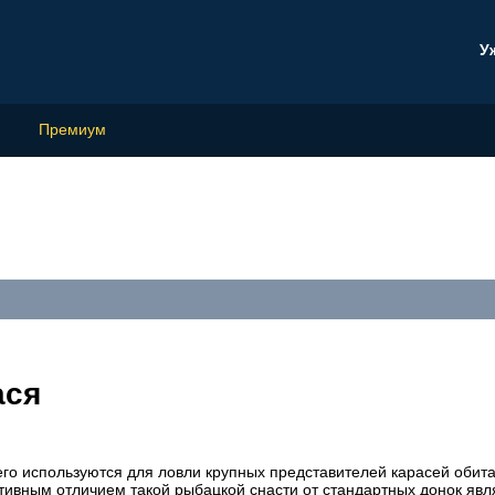
У
Премиум
ася
го используются для ловли крупных представителей карасей обит
тивным отличием такой рыбацкой снасти от стандартных донок явл