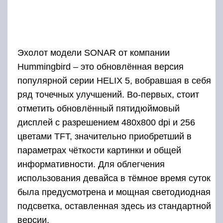
одновременно, выдавая актуальную
информацию на разделённый дисплей. Дабы
информация отличалась высокой точностью, в
качестве дополнительного модуля на сонаре
был установлен фильтр помех SwitchFire,
работающий с базами данных подгруженных в
систему «паразитных» частот. Ну и напоследок
стоит отметить высокую степень мощности
эхолота в целом: в номинальном режиме
работы он выдаёт до 500 Вт мощности, что
является хорошим результатом даже для
стационарной модели.
Достоинства
хорошее качество изготовления (несколько уровней
защиты от воды и ударов);
высокая выходная мощность RMS (500 Вт);