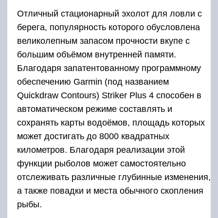
функции рыболов может самостоятельно
отслеживать различные глубинные изменения,
а также повадки и места обычного скопления
рыбы.
Однако на этом картографические «фишки»
модели не заканчиваются. По умолчанию с
завода эхолот оборудован мощным GPS-
приемником, благодаря которому можно
создавать актуальные маршруты с пометкой
путевых точек и просматривать текущую
скорость движения судна. В остальном Striker
Plus 4 выглядит вполне стандартно:
двухлучевой датчик может работать с
частотами различного уровня, 4,3-дюймовый
экран оборудован подсветкой, а вся