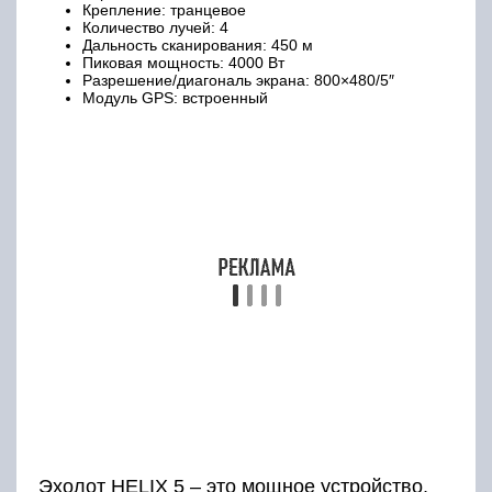
Крепление: транцевое
Количество лучей: 4
Дальность сканирования: 450 м
Пиковая мощность: 4000 Вт
Разрешение/диагональ экрана: 800×480/5″
Модуль GPS: встроенный
Эхолот HELIX 5 – это мощное устройство,
работающее на 4000 ватт с максимальной
частотой 200 кГц. Особенность прибора
заключается в использовании технологии
CHIRP, которая позволяет использовать весь
диапазон частот. Благодаря этому мы
получаем максимально четкую и
информативную картинку на любом
расстоянии вплоть до 450 метров. Работает
устройство на собственной операционной
системе. Модель получила также
расширенный, более удобный интерфейс