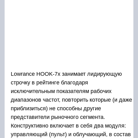
диапазонов частот, повторить которые (и даже
приблизиться) не способны другие
представители рыночного сегмента.
Конструктивно включает в себя два модуля:
управляющий (пульт) и облучающий, в состав
которого входит чувствительный датчик.
Примечательно то, что рабочая частота
девайса может изменяться плавно, в пределах
от 83 до 800 кГц, правда, со значительным (и
понятным в такой ситуации) варьированием
угла обзора. Впрочем, ограничение видимой
границы никак не сказывается на дальности
действия, которая также способна
варьироваться в диапазоне 90-300 метров.
Что касается эргономических и протекторных