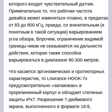
характеристик, то Lowrance HOOK-7x
предусмотрительно «запакован» в
прорезиненный корпус и обладает степенью
защиты IPx7. Разрешение 7-дюймового
экрана, выполненного в формате 16:9,
составляет 800х480 точек. Имеется база
опциональных дополнений, таких как оснастка
датчиком GPS и microSD-картами. Стоит такой
эхолот немало, однако ввиду расширенных
рабочих характеристик способен оперативно
окупать все затраты на приобретение.
Достоинства
возможность работы в широком частотном диапазоне
(83-800 кГц);
высокая степень защиты от механического
воздействия и воды;
большой дисплей с картинкой высокой чёткости;
хорошая дальность действия (90-300 м);