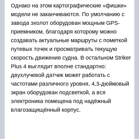
электроника помещена под надёжный
влагозащищённый корпус.
Достоинства
реализована функция картографии с возможностью
сохранять подробные карты водоёмов общей
площадью до 8000 квадратных километров;
высокое качество передаваемого изображения;
работоспособный датчик эхолокации, имеющий два
луча различной частоты действия;
высокая точность обнаружения.
высокая цена.
Humminbird HELIX 5 SONAR
Рейтинг: 4.7