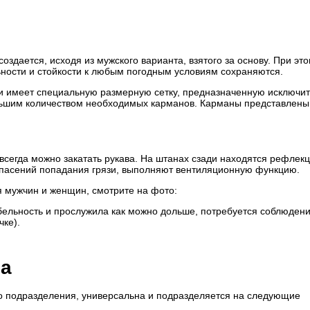
дается, исходя из мужского варианта, взятого за основу. При это
ности и стойкости к любым погодным условиям сохраняются.
и имеет специальную размерную сетку, предназначенную исключи
льшим количеством необходимых карманов. Карманы представлены
я всегда можно закатать рукава. На штанах сзади находятся рефле
 опасений попадания грязи, выполняют вентиляционную функцию.
 мужчин и женщин, смотрите на фото:
ельность и прослужила как можно дольше, потребуется соблюден
чке).
а
го подразделения, универсальна и подразделяется на следующие