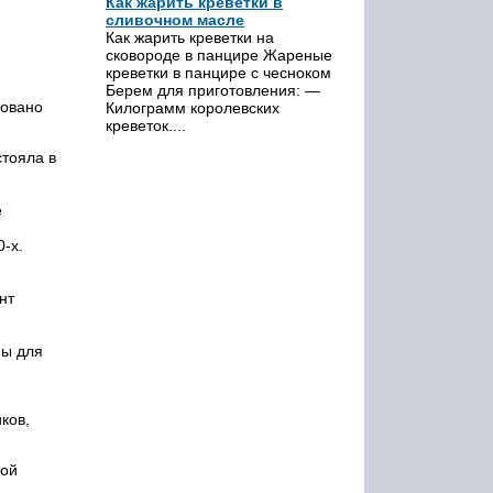
Как жарить креветки в
сливочном масле
Как жарить креветки на
сковороде в панцире Жареные
креветки в панцире с чесноком
Берем для приготовления: —
довано
Килограмм королевских
креветок....
стояла в
е
-х.
нт
мы для
ков,
той