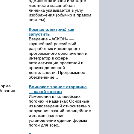
административной или карте
местности масштабная
линейка указывается в углу
изображения (обычно в правом
нижнем)....
Компас-электрик: как
запустить
Введение «АСКОН» —
крупнейший российский
разработчик инженерного
программного обеспечения и
интегратор в сфере
автоматизации проектной и
производственной
деятельности. Программное
обеспечение...
форма
Воинское звание старшина
бования
— какой состав
Изменения в полицейских
погонах и нашивках Основные
из нововведений относительно
получения званий полицейским
и знаков различия —
установление единой формы
погон для всех...