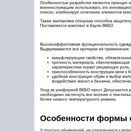
Особенностью разработки является принцип е
военнослужащим использовать это инновацион
поясах, комбинируя сочетание элементов ком
Такая экипировка спецназа способна защитит
Поставляется комплект в бауле ВКБО.
Высокоэффективная функциональность одежды 
Выдерживаются все критерии её применения:
камуфлирующие свойства, обязательны
прочность материала, обеспечивающая 
характеристики играет решающую роль, 
приспособленность конструкции крои к 
удобная конструкция обуви и выбор мате
воздействию масел и бензина, обеспече
Уход за униформой ВКБО прост. Допускается 
необходимо застегнуть все молнии и текстил
более низкого температурного режима.
Особенности формы 
У простых обывателей, не относящихся к воин