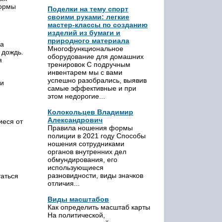
формы
Поделки на тему спорт
своими руками: легкие
мастер-классы по созданию
изделий из бумаги и
природного материала
на
Многофункциональное
 дождь.
оборудование для домашних
я
тренировок С подручным
инвентарем мы с вами
успешно разобрались, выявив
 и
самые эффективные и при
этом недорогие...
Колокольцев Владимир
Александрович
иеся от
Правила ношения формы
полиции в 2021 году Способы
ношения сотрудниками
органов внутренних дел
обмундирования, его
использующиеся
разновидности, виды значков
аться
отличия...
Виды масштабов
Как определить масштаб карты
На политической,