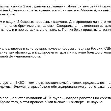
2 наплечными и 2 нагрудными карманами. Имеется внутренний карм
ри необходимости легко одеваются и снимаются. Манжеты, погоны 
«велкро».
м и сзади, 2 боковых прорезных кармана. Для хранения личного ж
 на поясе брюк имеются шлевки. Специальная наколенная вставк
ы, если в нее вставить уплотнитель. По низ брюк пришиты штрипк
иалов, цветов и конструкции, полевая форма спецназа России, СШ
ание камуфляжа для маскировки от врага и наличие большого коли
льной функциональности.
вуется. ВКБО – комплект, поставляемый в части, представляет п
в одежды. Элементы армейского обмундированиямогут сочетаться в
 специалистов компании «БТК-групп», которая работает на собст
Кроме того, в этот процесс были включены экспертные научно-