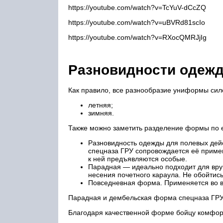
https://youtube.com/watch?v=TcYuV-dCcZQ
https://youtube.com/watch?v=uBVRd81scIo
https://youtube.com/watch?v=RXocQMRJjIg
Разновидности одеж
Как правило, все разнообразие униформы сил
летняя;
зимняя.
Также можно заметить разделение формы по 
Разновидность одежды для полевых дей
спецназа ГРУ сопровождается её приме
к ней предъявляются особые.
Парадная — идеально подходит для вруч
несения почетного караула. Не обойтис
Повседневная форма. Применяется во в
Парадная и дембельская форма спецназа ГРУ 
Благодаря качественной форме бойцу комфор