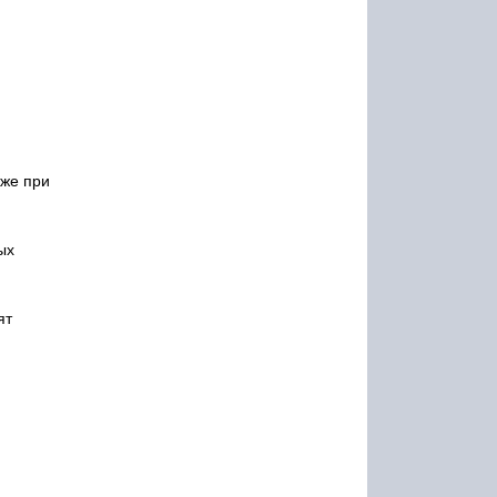
кже при
ых
ят