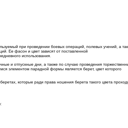
льзуемый при проведении боевых операций, полевых учений, а та
ий. Ее фасон и цвет зависят от поставленной
жедневного использования.
чные и отпускные дни, а также по случаю проведения торжественн
ся элементом парадной формы является берет, цвет которого
беретах, которые ради права ношения берета такого цвета проход
: