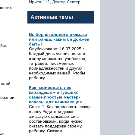
Ириса-112, Доктор Лектер
ческих
Активные темы
Выбор школьного рюкзака
или ранца, каким он должен
быть?
йск.
Опубликовано: 16.07.2025 г.
Каждый день ученик носит в
школу множество учебников,
тетрадей, письменных
принадлежностей и других
необходимых вещей. Чтобы
ребенку...
остей.
Как нарисовать лес
карандашом и гуашью:
самые простые мастер-
зовании
классы для начинающих
Совет 1: Как нарисовать пожар
в лесу Родители дюже
зачастую сталкиваются с
обстановками, когда нужно
оказать поддержка своему
ребенку. Скажем,...
ых