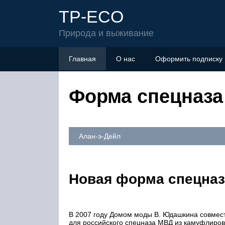
TP-ECO
Природа и выживание
Главная
О нас
Оформить подписку
Форма спецназа 
Алан-э-Дейл
Новая форма спецназ
В 2007 году Домом моды В. Юдашкина совме
для российского спецназа МВД из камуфлиров