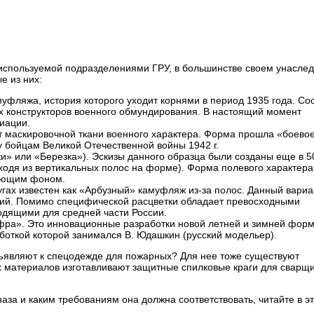
используемой подразделениями ГРУ, в большинстве своем унасле
е из них:
уфляжа, история которого уходит корнями в период 1935 года. Со
их конструкторов военного обмундирования. В настоящий момент
иации.
 маскировочной ткани военного характера. Форма прошла «боево
 бойцам Великой Отечественной войны 1942 г.
» или «Березка»). Эскизы данного образца были созданы еще в 50
ходя из вертикальных полос на форме). Форма полевого характера
жающим фоном.
гах известен как «Арбузный» камуфляж из-за полос. Данный вариа
ий. Помимо специфической расцветки обладает превосходными
дящими для средней части России.
ра». Это инновационные разработки новой летней и зимней фор
боткой которой занимался В. Юдашкин (русский модельер).
дъявляют к спецодежде для пожарных? Для нее тоже существуют
х материалов изготавливают защитные спилковые краги для сварщи
за и каким требованиям она должна соответствовать, читайте в э