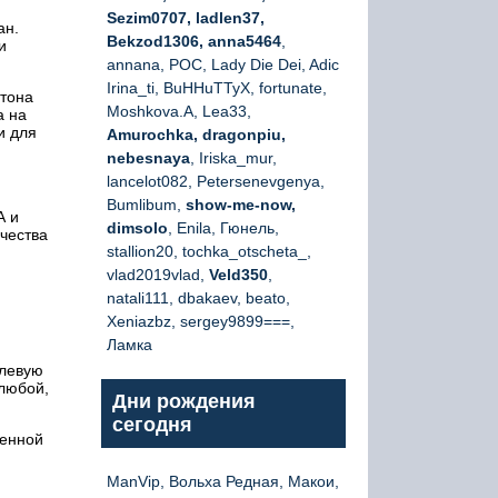
Sezim0707, ladlen37,
ан.
Bekzod1306, anna5464
,
и
annana, РОС, Lady Die Dei, Adic
Irina_ti, BuHHuTTyX, fortunate,
етона
Moshkova.A, Lea33,
а на
и для
Amurochka, dragonpiu,
nebesnaya
, Iriska_mur,
lancelot082, Petersenevgenya,
Bumlibum,
show-me-now,
А и
dimsolo
, Enila, Гюнель,
чества
stallion20, tochka_otscheta_,
vlad2019vlad,
Veld350
,
natali111, dbakaev, beato,
Xeniazbz, sergey9899===,
Ламка
олевую
 любой,
Дни рождения
сегодня
венной
ManVip, Вольха Редная, Макои,