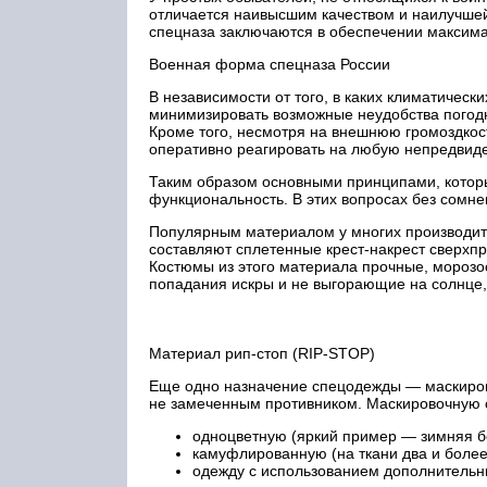
отличается наивысшим качеством и наилучшей
спецназа заключаются в обеспечении максим
Военная форма спецназа России
В независимости от того, в каких климатичес
минимизировать возможные неудобства погодн
Кроме того, несмотря на внешнюю громоздкост
оперативно реагировать на любую непредвид
Таким образом основными принципами, которы
функциональность. В этих вопросах без сомнен
Популярным материалом у многих производите
составляют сплетенные крест-накрест сверхп
Костюмы из этого материала прочные, мороз
попадания искры и не выгорающие на солнце, 
Материал рип-стоп (RIP-STOP)
Еще одно назначение спецодежды — маскиров
не замеченным противником. Маскировочную о
одноцветную (яркий пример — зимняя б
камуфлированную (на ткани два и более
одежду с использованием дополнительн