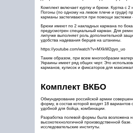
Комплект включает куртку и брюки. Куртка с 
Погоны (по одному на левом плече и груди) п
карманы застегиваются при помощи застежки 
Брюки имеют по 2 накладных кармана по бока
предусмотрен специальный карман. Для ремня
липучке выполняет роль дополнительной защит
удобства надевания берцев на штанины.
https://youtube.com/watch?v=MXkW2gyo_uo
Таким образом, при всем многообразии матер
Украины имеет ряд общих черт. Это использов
карманов, кулисок и фиксаторов для максима
Комплект ВКБО
Обмундирование российской армии совершенст
форму, в состав которой входят 18 варианто
удобной для бойца, комбинации.
Разработка полевой формы была возложена на
высокотехнологичной производственной базе. 
исследовательские институты.