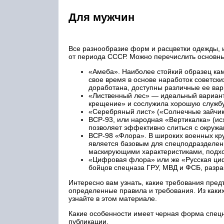
Для мужчин
Все разнообразие форм и расцветки одежды, 
от периода СССР. Можно перечислить основны
«Амеба». Наиболее стойкий образец кам
свое время в основе наработок советск
доработана, доступны различные ее вар
«Лиственный лес» — идеальный вариант
крещение» и сослужила хорошую службу
«Серебряный лист» («Солнечные зайчики
ВСР-93, или народная «Вертикалка» (ис
позволяет эффективно слиться с окру
ВСР-98 «Флора». В широких военных кру
является базовым для спецподразделен
маскирующими характеристиками, подхо
«Цифровая флора» или же «Русская циф
бойцов спецназа ГРУ, МВД и ФСБ, разра
Интересно вам узнать, какие требования пре
определенные правила и требования. Из каки
узнайте в этом материале.
Какие особенности имеет черная форма спецна
публикации.