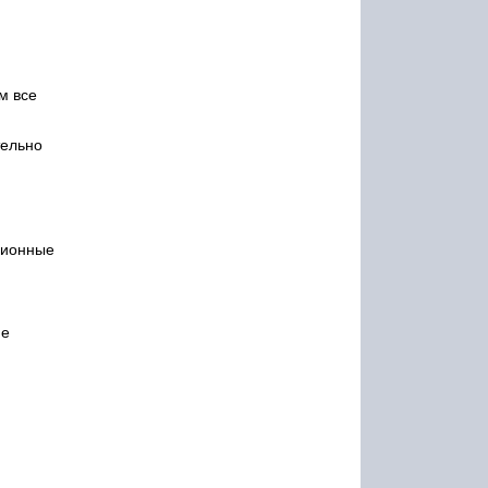
м все
тельно
кционные
ие