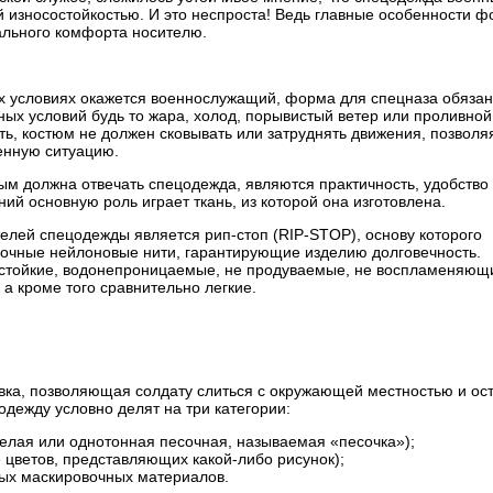
 износостойкостью. И это неспроста! Ведь главные особенности 
ального комфорта носителю.
ких условиях окажется военнослужащий, форма для спецназа обяза
ых условий будь то жара, холод, порывистый ветер или проливной
ь, костюм не должен сковывать или затруднять движения, позволя
енную ситуацию.
м должна отвечать спецодежда, являются практичность, удобство
ий основную роль играет ткань, из которой она изготовлена.
лей спецодежды является рип-стоп (RIP-STOP), основу которого
рочные нейлоновые нити, гарантирующие изделию долговечность.
остойкие, водонепроницаемые, не продуваемые, не воспламеняющ
а кроме того сравнительно легкие.
ка, позволяющая солдату слиться с окружающей местностью и ост
дежду условно делят на три категории:
елая или однотонная песочная, называемая «песочка»);
 цветов, представляющих какой-либо рисунок);
ых маскировочных материалов.