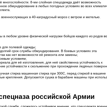
ё многослойности. 8-ми слойная спецодежда даёт возможность
ное обмундирование в любых погодных условиях во всех климати
плекта.
ь военнослужащих в 40-каградусный мороз с ветром и метелью.
в любом уровне физической нагрузки бойцов каждого из родов во
е для полевой одежды;
долгий срок службы обмундирования. В боевых условиях эта
так как нет возможности её ремонта или замены;
боевым условиям;
риала для её изготовления, для неё свойственна устойчивость к
ние устойчивости к скольжению при прохождении ледяных поверхн
ручная стирка машинная стирка при 300С, перед стиркой в машине
ьные крепления. Допускается сушка в барабане машины при исполь
спецназа российской Армии
ской службе, сложилось устойчивое мнение, что спецодежда военн