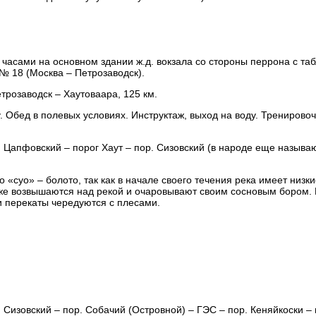
 часами на основном здании ж.д. вокзала со стороны перрона с та
№ 18 (Москва – Петрозаводcк).
розаводск – Хаутоваара, 125 км.
. Обед в полевых условиях. Инструктаж, выход на воду. Тренирово
. Цапфовский – порог Хаут – пор. Сизовский (в народе еще называ
 «суо» – болото, так как в начале своего течения река имеет низк
 уже возвышаются над рекой и очаровывают своим сосновым бором. 
и перекаты чередуются с плесами.
 Сизовский – пор. Собачий (Островной) – ГЭС – пор. Кеняйкоски – 