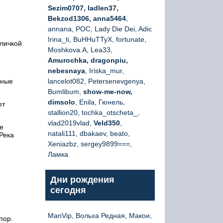
Sezim0707, ladlen37,
Bekzod1306, anna5464
,
annana, РОС, Lady Die Dei, Adic
Irina_ti, BuHHuTTyX, fortunate,
бличкой
Moshkova.A, Lea33,
Amurochka, dragonpiu,
nebesnaya
, Iriska_mur,
чные
lancelot082, Petersenevgenya,
Bumlibum,
show-me-now,
dimsolo
, Enila, Гюнель,
ют
stallion20, tochka_otscheta_,
vlad2019vlad,
Veld350
,
ие
natali111, dbakaev, beato,
Река
Xeniazbz, sergey9899===,
Ламка
Дни рождения
сегодня
ManVip, Вольха Редная, Макои,
пор.