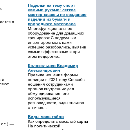
Поделки на тему спорт
 с
своими руками: легкие
мастер-классы по созданию
изделий из бумаги и
ается в
природного материала
Многофункциональное
оборудование для домашних
тренировок С подручным
инвентарем мы с вами
успешно разобрались, выявив
самые эффективные и при
этом недорогие...
Колокольцев Владимир
Александрович
Правила ношения формы
 в
полиции в 2021 году Способы
бляют
ношения сотрудниками
органов внутренних дел
обмундирования, его
использующиеся
разновидности, виды значков
отличия...
Виды масштабов
Как определить масштаб карты
 к.с.) —
На политической,