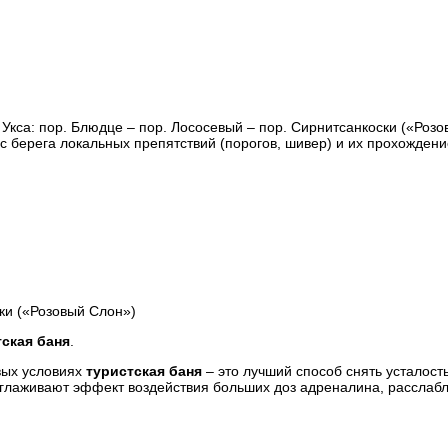
Укса: пор. Блюдце – пор. Лососевый – пор. Сирнитсанкоски («Розо
 с берега локальных препятствий (порогов, шивер) и их прохождени
ски («Розовый Слон»)
тская баня
.
вых условиях
туристская баня
– это лучший способ снять усталость
глаживают эффект воздействия больших доз адреналина, расслаб