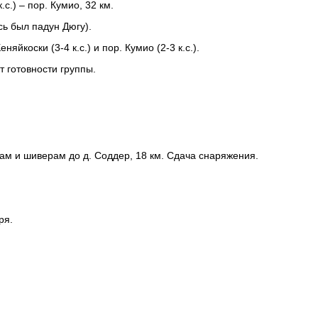
.с.) – пор. Кумио, 32 км.
ь был падун Дюгу).
яйкоски (3-4 к.с.) и пор. Кумио (2-3 к.с.).
 готовности группы.
гам и шиверам до д. Соддер, 18 км. Сдача снаряжения.
ря.