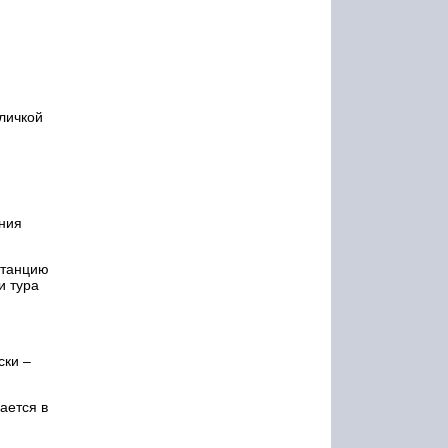
бличкой
ания
станцию
и тура
ски –
ается в