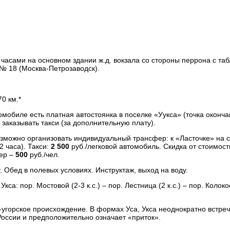
 часами на основном здании ж.д. вокзала со стороны перрона с та
№ 18 (Москва-Петрозаводск).
0 км.*
мобиле есть платная автостоянка в поселке «Уукса» (точка оконч
заказывать такси (за дополнительную плату).
возможно организовать индивидуальный трансфер: к «Ласточке» на 
2 часа). Такси:
2 500
руб./легковой автомобиль. Скидка от стоимост
ер –
500
руб./чел.
. Обед в полевых условиях. Инструктаж, выход на воду.
са: пор. Мостовой (2-3 к.с.) – пор. Лестница (2 к.с.) – пор. Колоко
угорское происхождение. В формах Уса, Укса неоднократно встреч
оссии и предположительно означает «приток».