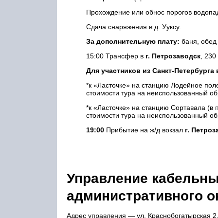
Прохождение или обнос порогов водопадн
Сдача снаряжения в д. Ууксу.
За дополнительную плату:
баня, обед 
15:00 Трансфер в
г. Петрозаводск
, 230
Для участников из Санкт-Петербург
*к «Ласточке» на станцию Лодейное поле 
стоимости тура на неиспользованный об
*к «Ласточке» на станцию Сортавала (в пу
стоимости тура на неиспользованный об
19:00
Прибытие на ж/д вокзал
г. Петроз
Управление кабельны
административного о
Адрес управления — ул. Краснобогатырская 