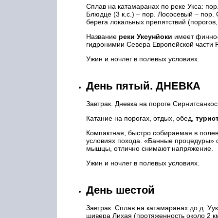
Сплав на катамаранах по реке Укса: пор. 
Блюдце (3 к.с.) – пор. Лососевый – пор.
берега локальных препятствий (порогов,
Название
реки Уксунйоки
имеет финно-
гидронимии Севера Европейской части Р
Ужин и ночлег в полевых условиях.
День пятый. ДНЕВКА
Завтрак. Дневка на пороге Сирнитсанко
Катание на порогах, отдых, обед,
турис
Компактная, быстро собираемая в поле
условиях похода. «Банные процедуры» 
мышцы, отлично снимают напряжение.
Ужин и ночлег в полевых условиях.
День шестой
Завтрак. Сплав на катамаранах до д. Ууксу
шивера Лихая (протяженность около 2 км)