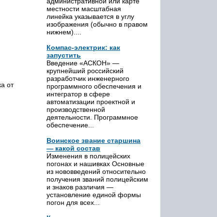
административной или карте
местности масштабная
линейка указывается в углу
изображения (обычно в правом
нижнем)....
Компас-электрик: как
запустить
Введение «АСКОН» —
крупнейший российский
разработчик инженерного
ка от
программного обеспечения и
интегратор в сфере
автоматизации проектной и
производственной
деятельности. Программное
обеспечение...
Воинское звание старшина
— какой состав
Изменения в полицейских
погонах и нашивках Основные
из нововведений относительно
получения званий полицейским
и знаков различия —
установление единой формы
погон для всех...