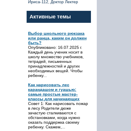
Ириса-112, Доктор Лектер
Активные темы
Выбор школьного рюкзака
или ранца, каким он должен
быть?
Опубликовано: 16.07.2025 г.
Каждый день ученик носит в
школу множество учебников,
тетрадей, письменных
принадлежностей и других
необходимых вещей. Чтобы
ребенку...
Как нарисовать лес
карандашом и гуашью:
самые простые мастер-
классы для начинающих
Совет 1: Как нарисовать пожар
в лесу Родители дюже
зачастую сталкиваются с
обстановками, когда нужно
оказать поддержка своему
ребенку. Скажем,...