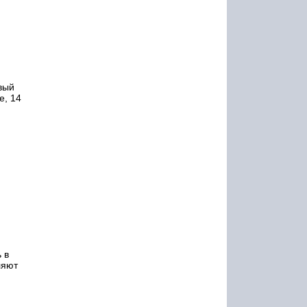
вый
е, 14
 в
ляют