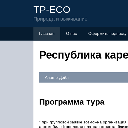
TP-ECO
Природа и выживание
Главная
О нас
Оформить подписку
Республика кар
Алан-э-Дейл
Программа тура
* при групповой заявке возможна организация
автомобиле (городская платная стоянка, ближ