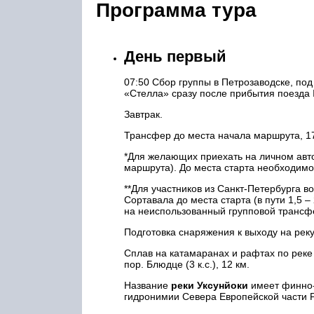
Программа тура
День первый
07:50 Сбор группы в Петрозаводске, под
«Стелла» сразу после прибытия поезда 
Завтрак.
Трансфер до места начала маршрута, 17
*Для желающих приехать на личном авто
маршрута). До места старта необходимо 
**Для участников из Санкт-Петербурга 
Сортавала до места старта (в пути 1,5 – 
на неиспользованный групповой трансф
Подготовка снаряжения к выходу на реку
Сплав на катамаранах и рафтах по реке Ук
пор. Блюдце (3 к.с.), 12 км.
Название
реки Уксунйоки
имеет финно-
гидронимии Севера Европейской части Р