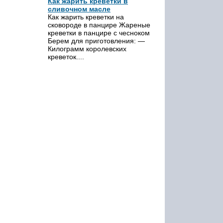
Как жарить креветки в
сливочном масле
Как жарить креветки на
сковороде в панцире Жареные
креветки в панцире с чесноком
Берем для приготовления: —
Килограмм королевских
креветок....