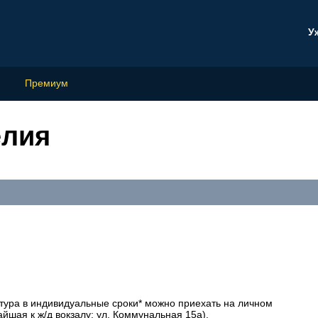
У
Премиум
елия
 тура в индивидуальные сроки* можно приехать на личном
айшая к ж/д вокзалу: ул. Коммунальная 15а).