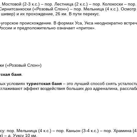
Мостовой (2-3 к.с.) – пор. Лестница (2 к.с.) – пор. Колокоски – пор.
 Сирнитсанкоски («Розовый Слон») – пор. Мельница (4 к.с.). Осмотр
 шивер) и их прохождение, 26 км. В пути перекус.
угорское происхождение. В формах Уса, Укса неоднократно встреч
оссии и предположительно означает «приток».
ски («Розовый Слон»)
тская баня
.
вых условиях
туристская баня
– это лучший способ снять усталость
сглаживают эффект воздействия больших доз адреналина, рассла
: пор. Мельница (4 к.с.) – пор. Каньон (3-4 к.с.) – пор. Храмина (4
 – д. Ууксу 10 км.