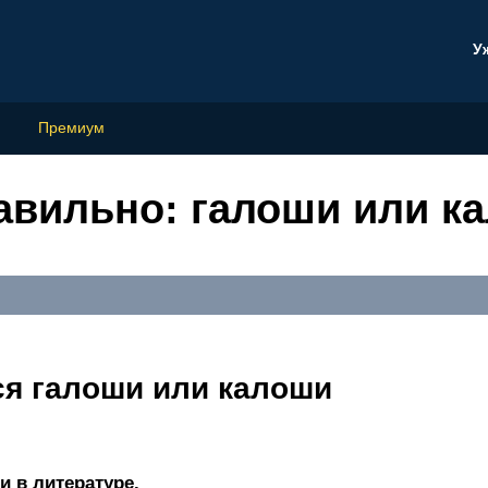
У
Премиум
равильно: галоши или к
ся галоши или калоши
 в литературе.