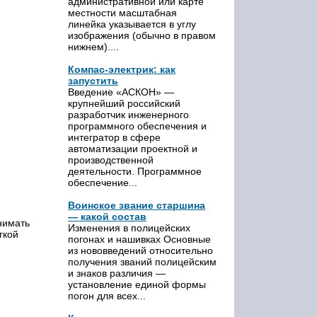
административной или карте
местности масштабная
линейка указывается в углу
изображения (обычно в правом
нижнем)....
Компас-электрик: как
запустить
Введение «АСКОН» —
крупнейший российский
разработчик инженерного
программного обеспечения и
интегратор в сфере
автоматизации проектной и
производственной
деятельности. Программное
обеспечение...
Воинское звание старшина
— какой состав
нимать
Изменения в полицейских
гкой
погонах и нашивках Основные
из нововведений относительно
получения званий полицейским
и знаков различия —
установление единой формы
погон для всех...