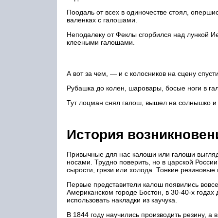
Поодаль от всех в одиночестве стоял, оперши
валенках с галошами.
Неподалеку от Феклы сгорбился над лункой И
клееными галошами.
А вот за чем, — и с колосников на сцену спуст
Рубашка до колен, шаровары, босые ноги в га
Тут лоцман снял галош, вышел на солнышко и 
История возникновен
Привычные для нас калоши или галоши выглядя
носами. Трудно поверить, но в царской Росси
сырости, грязи или холода. Тонкие резиновые
Первые представители калош появились вовсе н
Американском городе Бостон, в 30-40-х годах 
использовать накладки из каучука.
В 1844 году научились производить резину, а 