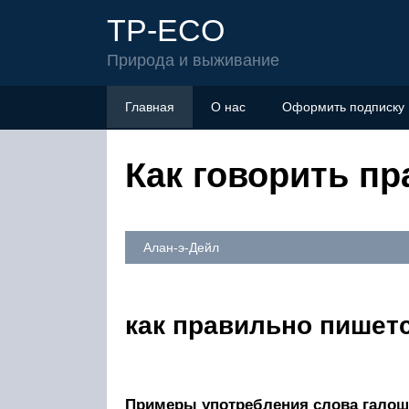
TP-ECO
Природа и выживание
Главная
О нас
Оформить подписку
Как говорить п
Алан-э-Дейл
как правильно пишет
Примеры употребления слова галоши