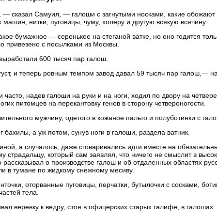
, — сказал Самуил, — галоши с загнутыми носками, какие обожают
 машин, нитки, пуговицы, чуму, холеру и другую всякую всячину.
акое бумажное — серенькое на стеганой ватке, но оно годится толь
ло привезено с посылками из Москвы.
выработали 600 тысяч пар галош.
ст, и теперь ровным темпом завод давал 59 тысяч пар галош,— н
 часто, надев галоши на руки и на ноги, ходил по двору на четвере
гих питомцев на перекантовку генов в сторону четвероногости.
вительного мужчину, одетого в кожаное пальто и полуботинки с гал
г бахилы, а уж потом, сунув ноги в галоши, раздела ватник.
тиной, а случалось, даже сговаривались идти вместе на обязательн
му страдальцу, который сам заявлял, что ничего не смыслит в высо
о рассказывал о производстве галош и об отдаленных областях рус
ли в тумане по жидкому снежному месиву.
нточки, оторванные пуговицы, перчатки, бутылочки с сосками, боти
частей тела.
вал веревку к ведру, стоя в офицерских старых галифе, в галошах