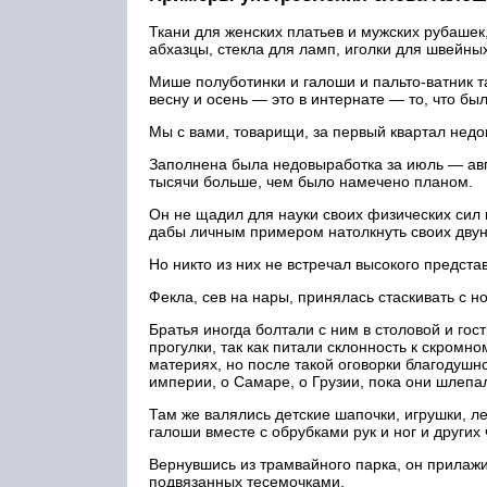
Ткани для женских платьев и мужских рубашек
абхазцы, стекла для ламп, иголки для швейных
Мише полуботинки и галоши и пальто-ватник т
весну и осень — это в интернате — то, что бы
Мы с вами, товарищи, за первый квартал недо
Заполнена была недовыработка за июль — авгу
тысячи больше, чем было намечено планом.
Он не щадил для науки своих физических сил и
дабы личным примером натолкнуть своих двуно
Но никто из них не встречал высокого предста
Фекла, сев на нары, принялась стаскивать с но
Братья иногда болтали с ним в столовой и гос
прогулки, так как питали склонность к скромно
материях, но после такой оговорки благодушн
империи, о Самаре, о Грузии, пока они шлепа
Там же валялись детские шапочки, игрушки, ле
галоши вместе с обрубками рук и ног и других 
Вернувшись из трамвайного парка, он прилажи
подвязанных тесемочками.