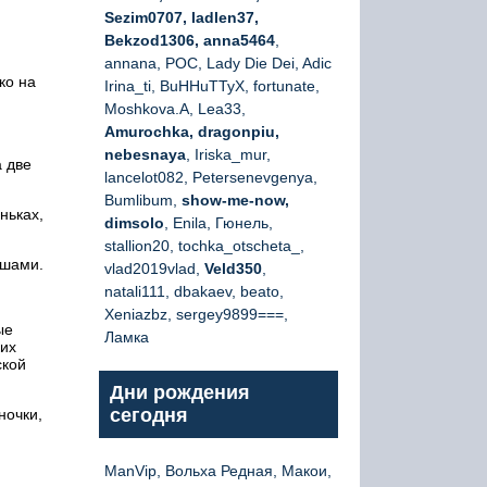
Sezim0707, ladlen37,
Bekzod1306, anna5464
,
annana, РОС, Lady Die Dei, Adic
ко на
Irina_ti, BuHHuTTyX, fortunate,
Moshkova.A, Lea33,
Amurochka, dragonpiu,
nebesnaya
, Iriska_mur,
а две
lancelot082, Petersenevgenya,
Bumlibum,
show-me-now,
ньках,
dimsolo
, Enila, Гюнель,
stallion20, tochka_otscheta_,
ошами.
vlad2019vlad,
Veld350
,
natali111, dbakaev, beato,
Xeniazbz, sergey9899===,
ые
Ламка
ких
ской
Дни рождения
сегодня
ночки,
ManVip, Вольха Редная, Макои,