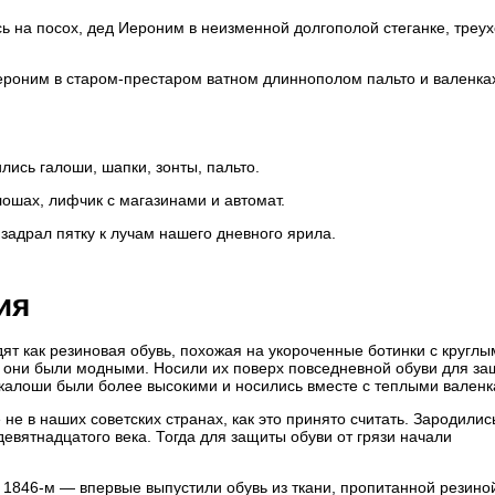
сь на посох, дед Иероним в неизменной долгополой стеганке, треух
ероним в старом-престаром ватном длиннополом пальто и валенка
ились галоши, шапки, зонты, пальто.
лошах, лифчик с магазинами и автомат.
задрал пятку к лучам нашего дневного ярила.
ия
т как резиновая обувь, похожая на укороченные ботинки с круглы
и они были модными. Носили их поверх повседневной обуви для за
 калоши были более высокими и носились вместе с теплыми валенк
е в наших советских странах, как это принято считать. Зародилис
девятнадцатого века. Тогда для защиты обуви от грязи начали
в 1846-м — впервые выпустили обувь из ткани, пропитанной резиной