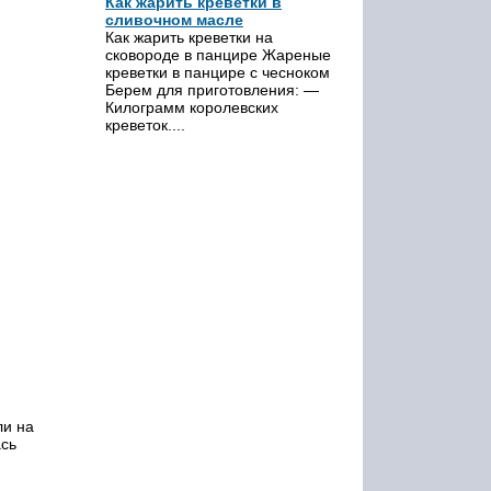
Как жарить креветки в
сливочном масле
Как жарить креветки на
сковороде в панцире Жареные
креветки в панцире с чесноком
Берем для приготовления: —
Килограмм королевских
креветок....
ли на
ась