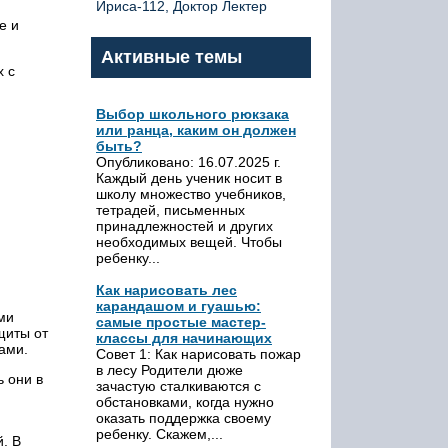
Ириса-112, Доктор Лектер
е и
Активные темы
х с
Выбор школьного рюкзака
или ранца, каким он должен
быть?
Опубликовано: 16.07.2025 г.
Каждый день ученик носит в
школу множество учебников,
тетрадей, письменных
принадлежностей и других
необходимых вещей. Чтобы
ребенку...
Как нарисовать лес
карандашом и гуашью:
ми
самые простые мастер-
щиты от
классы для начинающих
ами.
Совет 1: Как нарисовать пожар
в лесу Родители дюже
ь они в
зачастую сталкиваются с
обстановками, когда нужно
оказать поддержка своему
ребенку. Скажем,...
. В