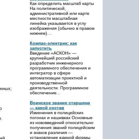
Как определить масштаб карты
На политической,
административной или карте
местности масштабная
линейка указывается в углу
изображения (обычно в правом
нижнем)....
Компас-электрик: как
запустить
Введение «АСКОН» —
крупнейший российский
разработчик инженерного
программного обеспечения и
интегратор в сфере
автоматизации проектной и
производственной
деятельности. Программное
нных;
обеспечение...
Воинское звание старшина
— какой состав
о
Изменения в полицейских
погонах и нашивках Основные
.
из нововведений относительно
получения званий полицейским
и знаков различия —
установление единой формы
ий,