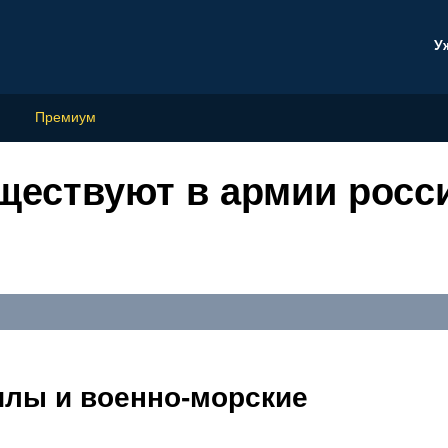
У
Премиум
уществуют в армии росс
лы и военно-морские