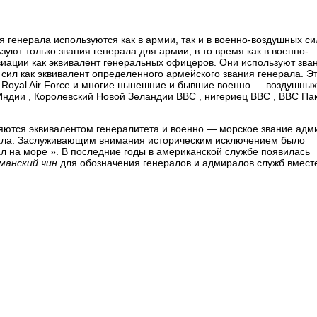
 генерала используются как в армии, так и в военно-воздушных сил
ьзуют только звания генерала для армии, в то время как в военно-
иации как эквивалент генеральных офицеров. Они используют зва
сил как эквивалент определенного армейского звания генерала. Э
 Royal Air Force и многие нынешние и бывшие военно — воздушных
ндии , Королевский Новой Зеландии ВВС , нигериец ВВС , ВВС Па
яются эквивалентом генералитета и военно — морское звание адм
рала. Заслуживающим внимания историческим исключением было
л на море ». В последние годы в американской службе появилась
манский чин
для обозначения генералов и адмиралов служб вмест