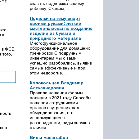
оказать поддержка своему
ребенку. Скажем,...
Поделки на тему спорт
своими руками: легкие
мастер-классы по созданию
кто
изделий из бумаги и
 к
природного материала
Многофункциональное
оборудование для домашних
 в ФСБ,
тренировок С подручным
 того,
инвентарем мы с вами
успешно разобрались, выявив
самые эффективные и при
этом недорогие...
Колокольцев Владимир
Александрович
Правила ношения формы
полиции в 2021 году Способы
ношения сотрудниками
органов внутренних дел
обмундирования, его
ность
использующиеся
разновидности, виды значков
шно-
отличия...
Виды масштабов