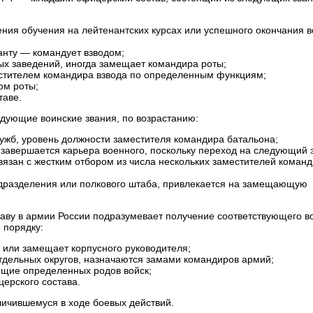
ния обучения на лейтенантских курсах или успешного окончания 
анту — командует взводом;
ых заведений, иногда замещает командира роты;
стителем командира взвода по определенным функциям;
ом роты;
таве.
дующие воинские звания, по возрастанию:
ужб, уровень должности заместителя командира батальона;
завершается карьера военного, поскольку переход на следующий 
язан с жестким отбором из числа нескольких заместителей коман
одразделения или полкового штаба, привлекается на замещающую
ву в армии России подразумевает получение соответствующего в
 порядку:
 или замещает корпусного руководителя;
дельных округов, назначаются замами командиров армий;
щие определенных родов войск;
ерского состава.
ичившемуся в ходе боевых действий.