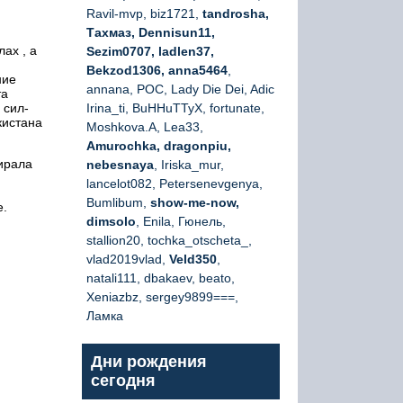
Ravil-mvp, biz1721,
tandrosha,
Тахмаз, Dennisun11,
ах , а
Sezim0707, ladlen37,
Bekzod1306, anna5464
,
ние
annana, РОС, Lady Die Dei, Adic
та
 сил-
Irina_ti, BuHHuTTyX, fortunate,
кистана
Moshkova.A, Lea33,
Amurochka, dragonpiu,
ирала
nebesnaya
, Iriska_mur,
lancelot082, Petersenevgenya,
Bumlibum,
show-me-now,
е.
dimsolo
, Enila, Гюнель,
stallion20, tochka_otscheta_,
vlad2019vlad,
Veld350
,
natali111, dbakaev, beato,
Xeniazbz, sergey9899===,
Ламка
Дни рождения
сегодня