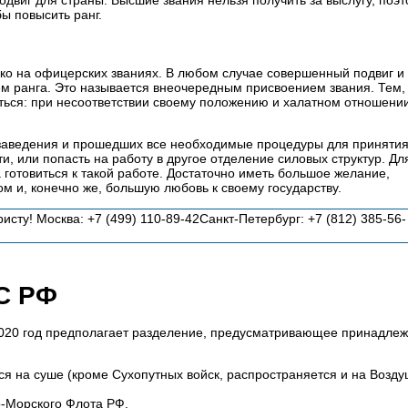
ы повысить ранг.
о на офицерских званиях. В любом случае совершенный подвиг и
 ранга. Это называется внеочередным присвоением звания. Тем, 
ляться: при несоответствии своему положению и халатном отношении
 заведения и прошедших все необходимые процедуры для принятия
, или попасть на работу в другое отделение силовых структур. Для
 готовиться к такой работе. Достаточно иметь большое желание,
ом и, конечно же, большую любовь к своему государству.
сту! Москва: +7 (499) 110-89-42Санкт-Петербург: +7 (812) 385-56-
ВС РФ
2020 год предполагает разделение, предусматривающее принадлеж
 на суше (кроме Сухопутных войск, распространяется и на Возду
-Морского Флота РФ.