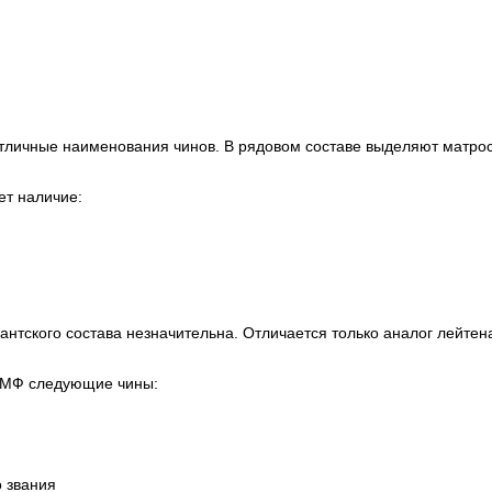
отличные наименования чинов. В рядовом составе выделяют матро
ет наличие:
нтского состава незначительна. Отличается только аналог лейтен
 ВМФ следующие чины:
о звания