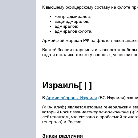
К высшему офицерскому составу на флоте пр
контр-адмиралов;
вице-адмиралов;
адмиралов;
адмиралов флота.
Армейский маршал РФ на флоте лишен анало
Важно! Звания старшины и главного корабель
года и остались только у военных, успевших п
Израиль[ | ]
В
Армии обороны Израиля
(ВС Израиля) зван
(אלוף алуф) является вторым генеральским званием и последним перед Начальником Генерального штаба (НГШ),
который носит звание
генерал-полковника
(רב אלוף рав алуф) Правда, часто НГШ называют именно генерал-
лейтенантом, что связано с проблемой точного
генерала) и России.
Знаки различия