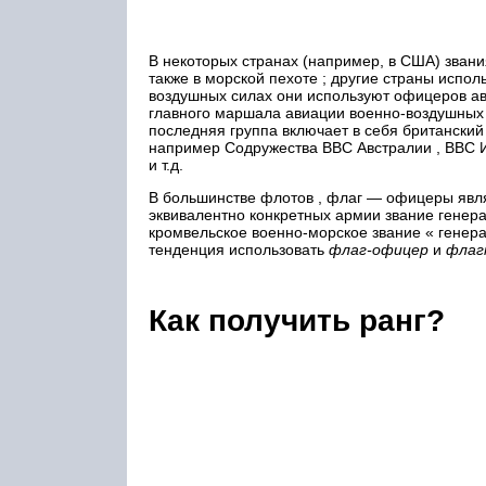
В некоторых странах (например, в США) звания
также в морской пехоте ; другие страны испол
воздушных силах они используют офицеров ав
главного маршала авиации военно-воздушных 
последняя группа включает в себя британский
например Содружества ВВС Австралии , ВВС И
и т.д.
В большинстве флотов , флаг — офицеры явл
эквивалентно конкретных армии звание гене
кромвельское военно-морское звание « генера
тенденция использовать
флаг-офицер
и
флаг
Как получить ранг?