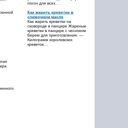
погон для всех...
военной
Как жарить креветки в
сливочном масле
Как жарить креветки на
сковороде в панцире Жареные
креветки в панцире с чесноком
Берем для приготовления: —
Килограмм королевских
креветок....
этап
дира
оенного