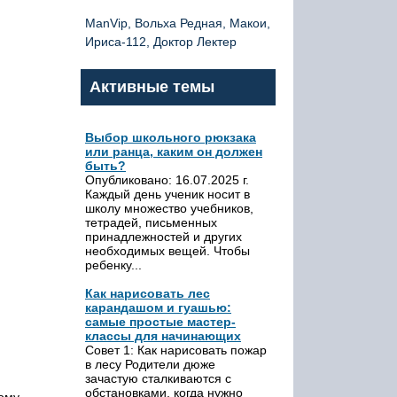
ManVip, Вольха Редная, Макои,
Ириса-112, Доктор Лектер
Активные темы
Выбор школьного рюкзака
или ранца, каким он должен
быть?
Опубликовано: 16.07.2025 г.
Каждый день ученик носит в
школу множество учебников,
тетрадей, письменных
принадлежностей и других
необходимых вещей. Чтобы
ребенку...
Как нарисовать лес
карандашом и гуашью:
самые простые мастер-
классы для начинающих
Совет 1: Как нарисовать пожар
в лесу Родители дюже
зачастую сталкиваются с
обстановками, когда нужно
тому