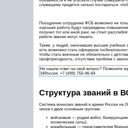
служащему придется сильно постараться, чтоб
Поощрение сотрудника ФСБ возможно не тольк
хорошая работа будут награждены повышением
получил тот или иной ранг, не стоит расслаб
работе звания могут лишить.
Также, у людей, окончивших высшие учебные
есть возможно стать офицером госбезопасности
чтобы стать военным не обязательно с детства
профпригодность, отсутствие проблем с закон
Не нашли ответ на свой вопрос? Позвоните юри
34Россия: +7 (499) 755-96-84
Структура званий в 
Система воинских званий в армии России на 
чинов к двум основным группам:
войсковым — родам войск, базирующимся
космические силы);
корабельным — представителям Военно