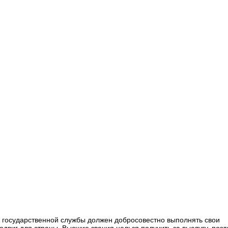
к государственной службы должен добросовестно выполнять свои
одвиг для страны. Высшие звания нельзя получить за выслугу, поэ