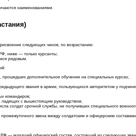
тличаются наименованиями.
астания)
рисвоение следующих чинов, по возрастанию:
РФ, ниже — только курсанты;
мся рядовым.
ий:
, прошедших дополнительное обучение на специальных курсах;
редыдущего звания в армии, пользующихся авторитетом у подчине
ых командиров;
их ладящих с вышестоящим руководством;
сла солдат срочной службы, не получивших специального военног
промежуточного звена между солдатским и офицерским составами
 РФ — младший офицерский состав, состоящий из следующих зван