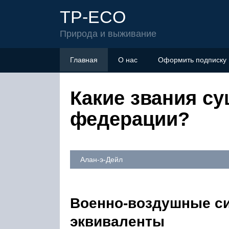
TP-ECO
Природа и выживание
Главная
О нас
Оформить подписку
Какие звания с
федерации?
Алан-э-Дейл
Военно-воздушные си
эквиваленты