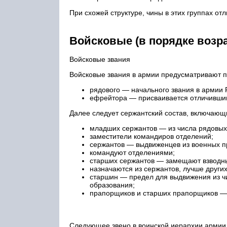
При схожей структуре, чины в этих группах о
Войсковые (в порядке возр
Войсковые звания
Войсковые звания в армии предусматривают п
рядового — начального звания в армии 
ефрейтора — присваивается отличивши
Далее следует сержантский состав, включающ
младших сержантов — из числа рядовых
заместители командиров отделений;
сержантов — выдвиженцев из военных п
командуют отделениями;
старших сержантов — замещают взводн
назначаются из сержантов, лучше друг
старшин — предел для выдвижения из чи
образования;
прапорщиков и старших прапорщиков — 
Следующее звено в воинской иерархии армии