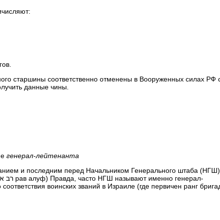
ичисляют:
гов.
ного старшины соответственно отменены в Вооруженных силах РФ 
олучить данные чины.
ие
генерал-лейтенанта
 соответствия воинских званий в Израиле (где первичен ранг брига