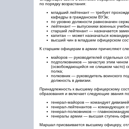
по порядку возрастания:
младший лейтенант — требует прохожде
кафедры в гражданском ВУЗе;
по уровню должности равнозначен серж
лейтенант — выпускники военных учебн
старший лейтенант — назначается заме
капитан — может назначаться командир
высший чин в младшем офицерском сос
К старшим офицерам в армии причисляют сле
майоров — руководителей отдельных сл
подполковников — зачастую этим чином 
(освобождающийся не слишком часто) св
полка;
полковник — руководитель воинского п
должность в дивизии.
Принадлежность к высшему офицерскому соста
образования и включает следующие звания по
генерал-майоров — командует дивизией
генерал-лейтенантов — командующих от
генерал-полковников — главнокомандую
генералы армии — высшая ступень офиц
Маршал присваивается высшему офицеру, отл