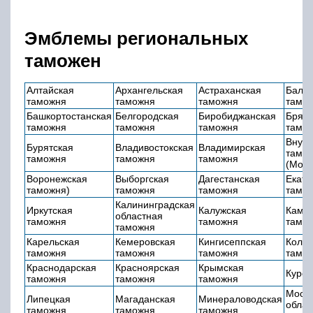
Эмблемы региональных
таможен
Алтайская
Архангельская
Астраханская
Балти
таможня
таможня
таможня
тамо
Башкортостанская
Белгородская
Биробиджанская
Брянс
таможня
таможня
таможня
тамо
Внуко
Бурятская
Владивостокская
Владимирская
тамо
таможня
таможня
таможня
(Моск
Воронежская
Выборгская
Дагестанская
Екате
таможня)
таможня
таможня
тамо
Калининградская
Иркутская
Калужская
Камча
областная
таможня
таможня
тамо
таможня
Карельская
Кемеровская
Кингисеппская
Кольц
таможня
таможня
таможня
тамо
Краснодарская
Красноярская
Крымская
Курск
таможня
таможня
таможня
Моско
Липецкая
Магаданская
Минераловодская
облас
таможня
таможня
таможня