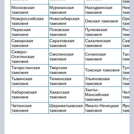
тамо
Московская
Мурманская
Находкинская
Нижег
таможня
таможня
таможня
тамо
Новороссийская
Новосибирская
Оренб
Омская таможня
таможня
таможня
тамо
Пермская
Псковская
Пулковская
Росто
таможня
таможня
таможня
тамо
Самарская
Саратовская
Сахалинская
Севас
таможня
таможня
таможня
тамо
Северо-
Смоленская
Сочинская
Таган
Осетинская
таможня
таможня
тамо
таможня
Татарстанская
Тверская
Тульс
Томская таможня
таможня
таможня
тамо
Тывинская
Тюменская
Ульяновская
Уссур
таможня
таможня
таможня
тамо
Ханты-
Хабаровская
Хакасская
Челя
Мансийская
таможня
таможня
тамо
таможня
Читинская
Шереметьевская
Ямало-Ненецкая
Яросл
таможня
таможня
таможня
тамо