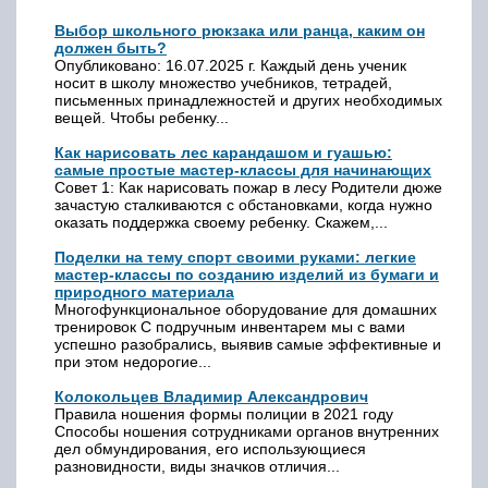
Выбор школьного рюкзака или ранца, каким он
должен быть?
Опубликовано: 16.07.2025 г. Каждый день ученик
носит в школу множество учебников, тетрадей,
письменных принадлежностей и других необходимых
вещей. Чтобы ребенку...
Как нарисовать лес карандашом и гуашью:
самые простые мастер-классы для начинающих
Совет 1: Как нарисовать пожар в лесу Родители дюже
зачастую сталкиваются с обстановками, когда нужно
оказать поддержка своему ребенку. Скажем,...
Поделки на тему спорт своими руками: легкие
мастер-классы по созданию изделий из бумаги и
природного материала
Многофункциональное оборудование для домашних
тренировок С подручным инвентарем мы с вами
успешно разобрались, выявив самые эффективные и
при этом недорогие...
Колокольцев Владимир Александрович
Правила ношения формы полиции в 2021 году
Способы ношения сотрудниками органов внутренних
дел обмундирования, его использующиеся
разновидности, виды значков отличия...