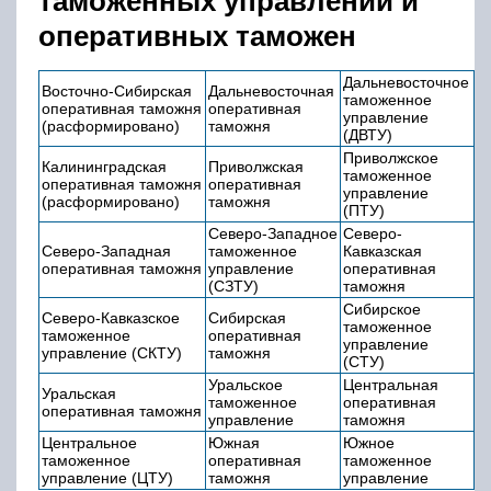
таможенных управлений и
оперативных таможен
Дальневосточное
Восточно-Сибирская
Дальневосточная
таможенное
оперативная таможня
оперативная
управление
(расформировано)
таможня
(ДВТУ)
Приволжское
Калининградская
Приволжская
таможенное
оперативная таможня
оперативная
управление
(расформировано)
таможня
(ПТУ)
Северо-Западное
Северо-
Северо-Западная
таможенное
Кавказская
оперативная таможня
управление
оперативная
(СЗТУ)
таможня
Сибирское
Северо-Кавказское
Сибирская
таможенное
таможенное
оперативная
управление
управление (СКТУ)
таможня
(СТУ)
Уральское
Центральная
Уральская
таможенное
оперативная
оперативная таможня
управление
таможня
Центральное
Южная
Южное
таможенное
оперативная
таможенное
управление (ЦТУ)
таможня
управление