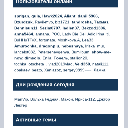
Пользователи онлайн
sprigan, gula, Hawk2024, Aliant, daniil5966,
Dzurdzuk
, Ravil-mvp, biz1721,
tandrosha, Тахмаз,
Dennisun11, Sezim0707, ladlen37, Bekzod1306,
anna5464
, annana, РОС, Lady Die Dei, Adic Irina_ti,
BuHHuTTyX, fortunate, Moshkova.A, Lea33,
Amurochka, dragonpiu, nebesnaya
, Iriska_mur,
lancelot082, Petersenevgenya, Bumlibum,
show-me-
now, dimsolo
, Enila, Гюнель, stallion20,
tochka_otscheta_, vlad2019vlad,
Veld350
, natali111,
dbakaev, beato, Xeniazbz, sergey9899===, Ламка
Дни рождения сегодня
ManVip, Вольха Редная, Макои, Ириса-112, Доктор
Лектер
Активные темы