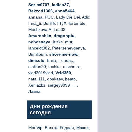
Sezim0707, ladlen37,
Bekzod1306, anna5464
,
annana, РОС, Lady Die Dei, Adic
Irina_ti, BuHHuTTyX, fortunate,
Moshkova.A, Lea33,
Amurochka, dragonpiu,
nebesnaya
, Iriska_mur,
lancelot082, Petersenevgenya,
Bumlibum,
show-me-now,
dimsolo
, Enila, Гюнель,
stallion20, tochka_otscheta_,
vlad2019vlad,
Veld350
,
natali111, dbakaev, beato,
Xeniazbz, sergey9899===,
Ламка
Дни рождения
сегодня
ManVip, Вольха Редная, Макои,