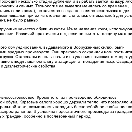
проходит несколько стадий дубления и вырабатывается из шкур ял
а, конских и свиных. Технология ее выделки менялась со временем,
ись соли хрома), но качество всегда позволяло использовать для
именявшаяся при их изготовлении, считалась оптимальной для усл
ент, не было равных.
рующие качество обуви из юфти. Из-за названия кожи, использую
ловыми. Различий практически нет, если не считать толщину матер
евого обмундирования, выдаваемого в Вооруженных силах, были
ами вредных производств. Они прекрасно сохраняли ноги охотнико
агрузок. Сталевары использовали их в условиях высоких температур
тивно отводя лишнюю влагу и защищая от попадания искр. Сварщи
и диэлектрические свойства.
износостойкостью. Кроме того, их производство обходилось
ой обуви. Кирзовые сапоги хорошо держали тепло, что позволяло 
уральной кожи, возможность наладить бесперебойное снабжение в
аспространении. В условиях недостаточного производства граждан
ных граждан, особенно в послевоенный период.