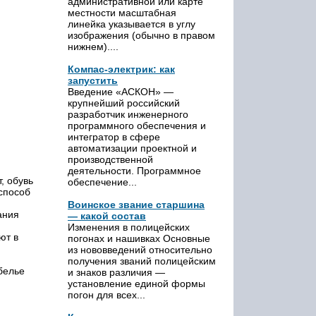
административной или карте
местности масштабная
линейка указывается в углу
изображения (обычно в правом
нижнем)....
Компас-электрик: как
запустить
Введение «АСКОН» —
крупнейший российский
разработчик инженерного
программного обеспечения и
интегратор в сфере
автоматизации проектной и
производственной
деятельности. Программное
, обувь
обеспечение...
 способ
Воинское звание старшина
ания
— какой состав
Изменения в полицейских
ют в
погонах и нашивках Основные
из нововведений относительно
получения званий полицейским
белье
и знаков различия —
установление единой формы
погон для всех...