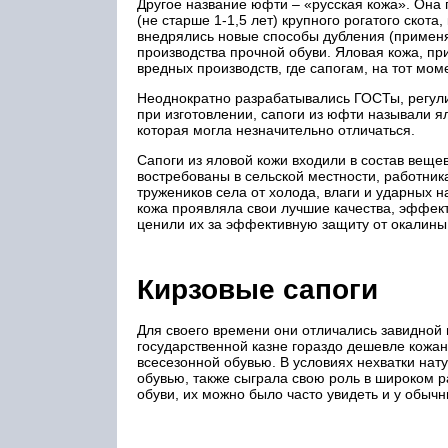
Другое название юфти – «русская кожа». Она 
(не старше 1-1,5 лет) крупного рогатого скот
внедрялись новые способы дубления (применял
производства прочной обуви. Яловая кожа, пр
вредных производств, где сапогам, на тот мом
Неоднократно разрабатывались ГОСТы, регули
при изготовлении, сапоги из юфти называли я
которая могла незначительно отличаться.
Сапоги из яловой кожи входили в состав вещ
востребованы в сельской местности, работник
тружеников села от холода, влаги и ударных н
кожа проявляла свои лучшие качества, эффек
ценили их за эффективную защиту от окалины 
Кирзовые сапоги
Для своего времени они отличались завидной 
государственной казне гораздо дешевле кожан
всесезонной обувью. В условиях нехватки нат
обувью, также сыграла свою роль в широком р
обуви, их можно было часто увидеть и у обыч