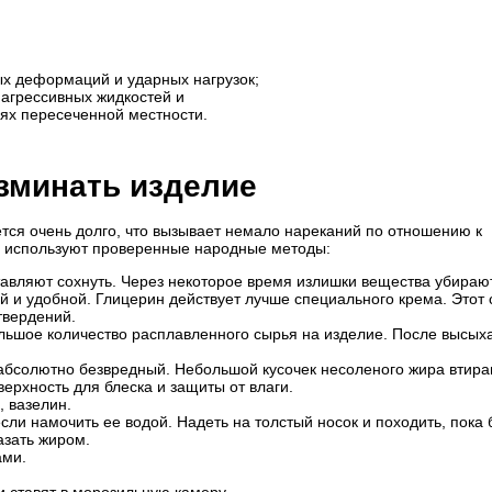
ых деформаций и ударных нагрузок;
 агрессивных жидкостей и
виях пересеченной местности.
зминать изделие
тся очень долго, что вызывает немало нареканий по отношению к
й используют проверенные народные методы:
авляют сохнуть. Через некоторое время излишки вещества убирают
ой и удобной. Глицерин действует лучше специального крема. Этот
твердений.
ольшое количество расплавленного сырья на изделие. После высых
абсолютно безвредный. Небольшой кусочек несоленого жира втира
ерхность для блеска и защиты от влаги.
 вазелин.
сли намочить ее водой. Надеть на толстый носок и походить, пока 
азать жиром.
ами.