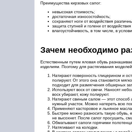
Преимущества кирзовых сапог:
невысокая стоимость;
достаточная износостойкость;
сохраняют ноги от воздействия различн
защита ступней и голени от воздействия
влагоустойчивость, в том числе, в усло
Зачем необходимо ра
Естественным путем яловая обувь разнашивае
изделиям. Поэтому для растягивания моделе
Натирают поверхность глицерином и ост
полируют. От этого она становится мягк
подходит для размягчения обширных за
Используют воск от свечи. Наносят неб
воск убирают, кожу полируют.
Натирают свиным салом — этот способ 
нужный участок. Можно натереть всю пов
Применяют касторовое и льняное масла,
Быстрее можно разносить такую обувь, е
не высохнет. После сапог просушить, см
Обматывают сапоги горячими полотенц
Натягивают на колодки.