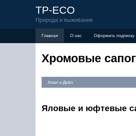
TP-ECO
Природа и выживание
Главная
О нас
Оформить подписку
Хромовые сапо
Алан-э-Дейл
Яловые и юфтевые са