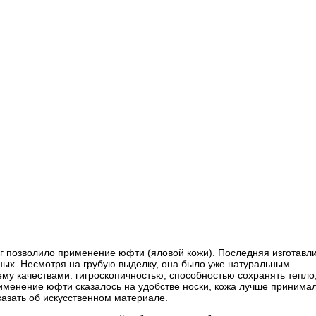
пог позволило применение юфти (яловой кожи). Последняя изготавл
виных. Несмотря на грубую выделку, она было уже натуральным
 качествами: гигроскопичностью, способностью сохранять тепло
именение юфти сказалось на удобстве носки, кожа лучше принима
казать об искусственном материале.