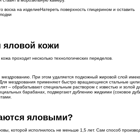
 и ставят в морозильную камеру.
о воска на изделиеНатереть поверхность глицерином и оставить
олодки
и яловой кожи
 кожа проходит несколько технологических переделов.
я мездрованию. При этом удаляется подкожный жировой слой име
. Для мездрования применяют быстро вращающиеся стальные цил
олят – обрабатывают специальным раствором с известью и золой д
пециальных барабанах, подвергают дублению жидкими (соковое дуб
нтами.
ваются яловыми?
ровы, которой исполнилось не меньше 1,5 лет. Сам способ произво