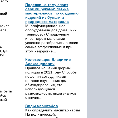
ового
Поделки на тему спорт
своими руками: легкие
мастер-классы по созданию
овий
изделий из бумаги и
природного материала
щейся
Многофункциональное
иала,
оборудование для домашних
тренировок С подручным
инвентарем мы с вами
успешно разобрались, выявив
в,
самые эффективные и при
, где
этом недорогие...
ки
Колокольцев Владимир
Александрович
Правила ношения формы
полиции в 2021 году Способы
ношения сотрудниками
органов внутренних дел
обмундирования, его
использующиеся
им быть
разновидности, виды значков
ойск
отличия...
ской
Виды масштабов
Как определить масштаб карты
На политической,