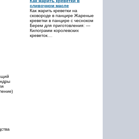
Как жарить креветки в
сливочном масле
Как жарить креветки на
сковороде в панцире Жареные
креветки в панцире с чесноком
Берем для приготовления: —
Килограмм королевских
креветок....
ющий
индры
ля
ление)
дства