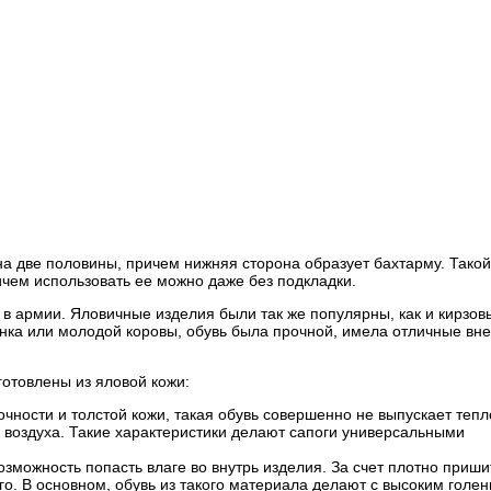
а две половины, причем нижняя сторона образует бахтарму. Такой
ичем использовать ее можно даже без подкладки.
 в армии. Яловичные изделия были так же популярны, как и кирзов
еленка или молодой коровы, обувь была прочной, имела отличные вн
отовлены из яловой кожи:
чности и толстой кожи, такая обувь совершенно не выпускает тепл
у воздуха. Такие характеристики делают сапоги универсальными
зможность попасть влаге во внутрь изделия. За счет плотно приши
го. В основном, обувь из такого материала делают с высоким гол