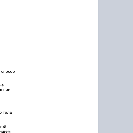
 способ
ые
ешние
о тела
той
енищем