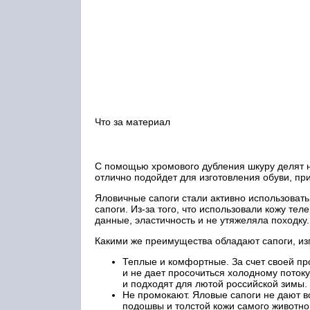
Что за материал
С помощью хромового дубления шкуру делят н
отлично подойдет для изготовления обуви, пр
Яловичные сапоги стали активно использовать
сапоги. Из-за того, что использовали кожу т
данные, эластичность и не утяжеляла походку.
Какими же преимущества обладают сапоги, изг
Теплые и комфортные. За счет своей про
и не дает просочиться холодному поток
и подходят для лютой российской зимы.
Не промокают. Яловые сапоги не дают во
подошвы и толстой кожи самого животно