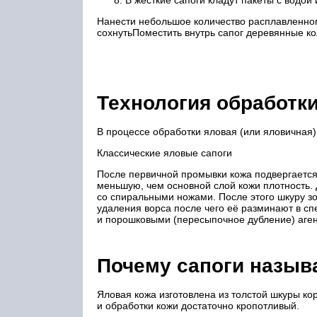
В жесткие сапоги кладут пакеты с водой
Нанести небольшое количество расплавленног
сохнутьПоместить внутрь сапог деревянные к
Технология обработк
В процессе обработки яловая (или яловичная)
Классические яловые сапоги
После первичной промывки кожа подвергаетс
меньшую, чем основной слой кожи плотность
со спиральными ножами. После этого шкуру з
удаления ворса после чего её разминают в с
и порошковыми (пересыпочное дубление) аге
Почему сапоги назы
Яловая кожа изготовлена из толстой шкуры ко
и обработки кожи достаточно кропотливый.