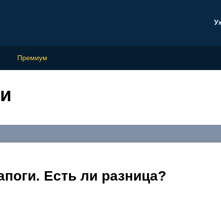
У
Премиум
ги
поги. Есть ли разница?