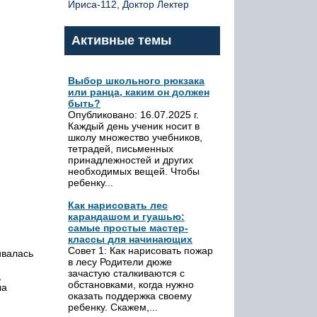
Ириса-112, Доктор Лектер
Активные темы
Выбор школьного рюкзака
или ранца, каким он должен
быть?
Опубликовано: 16.07.2025 г.
Каждый день ученик носит в
школу множество учебников,
тетрадей, письменных
принадлежностей и других
необходимых вещей. Чтобы
ребенку...
Как нарисовать лес
карандашом и гуашью:
самые простые мастер-
классы для начинающих
Совет 1: Как нарисовать пожар
ивалась
в лесу Родители дюже
зачастую сталкиваются с
,
обстановками, когда нужно
ла
оказать поддержка своему
ребенку. Скажем,...