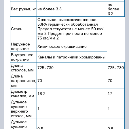
не
Вес ружья, кг
не более 3.3
более
3.2
Ствольная высококачественная
50PA термически обработанная
Сталь
Предел текучести не менее 50 кгс/
мм 2 Предел прочности не менее
75 кгс/мм 2
Наружное
Химическое окрашивание
покрытие
Внутреннее
Каналы и патронники хромированы
покрытие
Длина
725÷730
725÷730
стволов, мм
Длина
патронников,
70
70
мм
Диаметр
18.2
17
каналов, мм
Дульное
сужение
1
1
верхнего
ствола, мм
Дульное
сужение
0.5
0.5