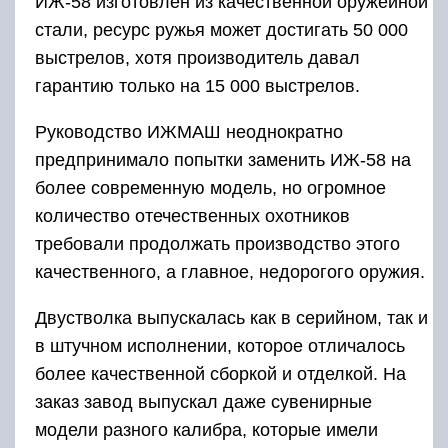
версию горизонтального охотничьего оружия.
В изготовлении применялись материалы
высокого качественного уровня, вплоть до
уникального стального сплава Ижевского
завода. Чтобы придать изделию хорошую
прочность, выполнялась его обработка на
специальном оборудовании.
История ИЖ-58 начинается с 1958 года.
Группа инженеров под руководством Л.
Пугачева занялась проектированием
недорогого охотничьего оружия. Главной
задачей ставилось максимальное снижение
затрат на новый образец, базовой основой
которого стал известный в то время ИЖ-54.
Конструкция имеющегося образца была