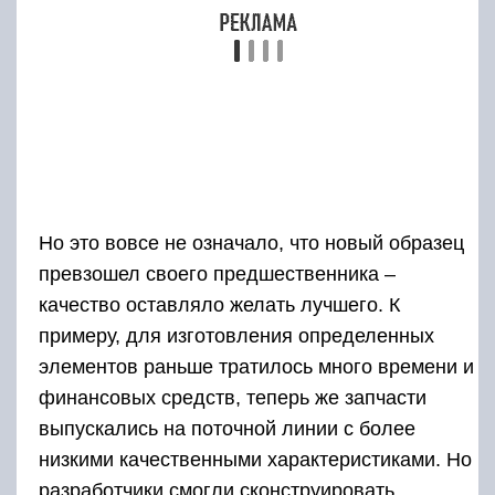
длина ствольной части которых не превышала
67.5 см. Предусматривался вариант под
патрон 28, но в реализации его никто не
увидел. Далее основная модель ИЖ была
немного модернизирована, расширился
список калибров, и с 1971 года с конвейера
выходят ИЖ-58М под 12 и 16 калибр. Колодка
оружия была несколько изменена. Спустя
четыре года на такой образец устанавливают
эжектор, добавляя в маркировку букву «Е».
1975 год отмечен очередными
модификациями ИЖ, в которых буквой «А»
обозначалось наличие предохранителя,
работающего в автоматическом режиме.