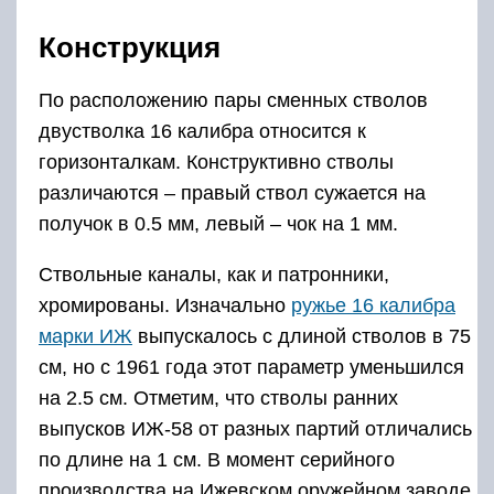
см, но с 1961 года этот параметр уменьшился
на 2.5 см. Отметим, что стволы ранних
выпусков ИЖ-58 от разных партий отличались
по длине на 1 см. В момент серийного
производства на Ижевском оружейном заводе
это являлось нормой.
Наружная поверхность стволов покрывалась
защитной краской или хромировалась. С 1961
года технология упростилась – покрытие
наносилось недорогим химическим составом.
Вариант обработки указывался в паспорте,
прилагаемом к каждому экземпляру ИЖ-58.
Диаметр каналов наносился клеймом на
ствольную муфту. Здесь же отображались
сведения о годе изготовления, разрешенном