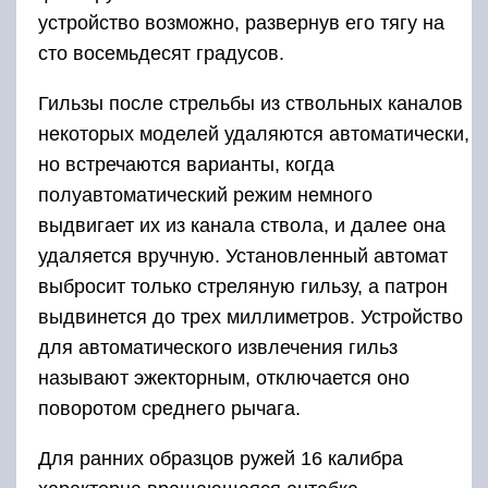
Все ружья подвергались тестированию
стрельбой на заводе, для чего на каждый
ствол выделялось по три патрона. Огонь
велся с тридцати пяти метров в мишень,
диаметр которой составлял 75 см. Оружие
признавалось пригодным к дальнейшей
эксплуатации, если один из трех выстрелов