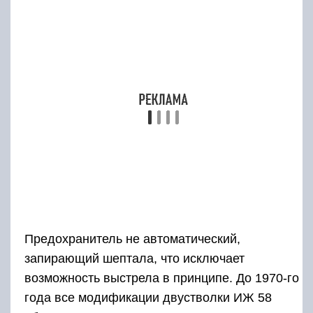
Предохранитель не автоматический,
запирающий шептала, что исключает
возможность выстрела в принципе. До 1970-го
года все модификации двустволки ИЖ 58
оборудовались экстрактором, то есть после
выстрела и переламывания ружья, надо
вручную удалять отстрелянные гильзы, что не
всегда удобно. После 1970-го года, на
серийных модификациях 16-го и 12-го
калибров, стали устанавливать эжектор, то
есть автоматический выброс использованной
гильзы, что заметно повысило скорость
перезарядки ружья. Механизм запирания
стволов имеет тройное запирание: два нижних
крюка и верхний поперечный болт с рычагом
отпирания. Достаточно простой и надёжный