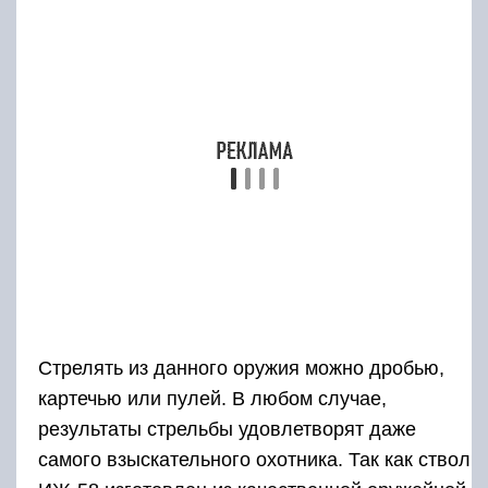
более современную модель, но огромное
количество отечественных охотников
требовали продолжать производство этого
качественного, а главное, недорогого оружия.
Двустволка выпускалась как в серийном, так и
в штучном исполнении, которое отличалось
более качественной сборкой и отделкой. На
заказ завод выпускал даже сувенирные
модели разного калибра, которые имели
богатую отделку ложи и приклада.
https://youtube.com/watch?v=tmq7mNtyQbA
История оружия
ИЖ 58-й представляет собой классическую