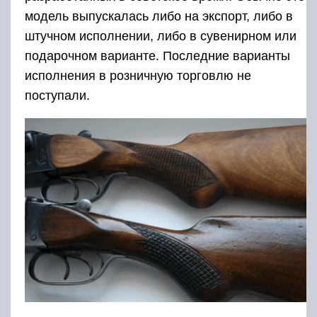
Конструкция
По расположению пары сменных стволов
двустволка 16 калибра относится к
горизонталкам. Конструктивно стволы
различаются – правый ствол сужается на
получок в 0.5 мм, левый – чок на 1 мм.
Ствольные каналы, как и патронники,
хромированы. Изначально
ружье 16 калибра
марки ИЖ
выпускалось с длиной стволов в 75