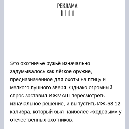
Двустволка, вобравшая в себя все
положительные качества предшественников,
получилась мощной и точной. Судя по
отзывам охотников, ИЖ-58 любого калибра
отличается крайней непритязательностью к
качеству боеприпасов, хотя при охоте на
крупного зверя лучше выбирать патроны
проверенного производителя.