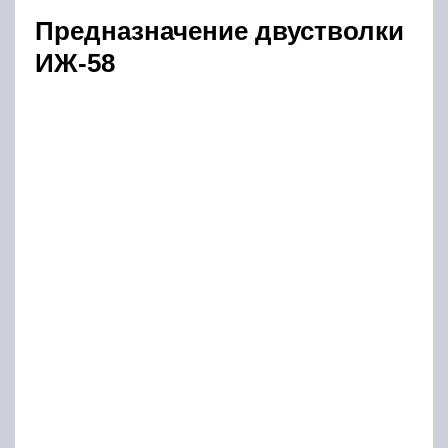
Это охотничье ружьё изначально
задумывалось как лёгкое оружие,
предназначенное для охоты на птицу и
мелкого пушного зверя. Однако огромный
спрос заставил ИЖМАШ пересмотреть
изначальное решение, и выпустить ИЖ-58 12
калибра, который был наиболее «ходовым» у
отечественных охотников.
Так как ружьё разрабатывалось на базе
ИЖ-54, технические характеристики которого
всегда были на высоте, двустволка обладала
рядом следующих качеств:
Надёжность;
Прикладистость;
Отличный баланс;
Простота конструкции.