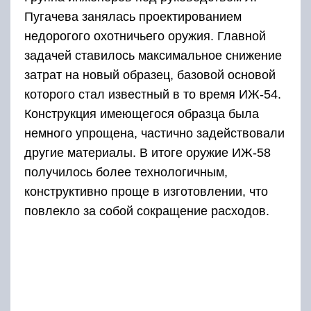
Но это вовсе не означало, что новый образец
превзошел своего предшественника –
качество оставляло желать лучшего. К
примеру, для изготовления определенных
элементов раньше тратилось много времени и
финансовых средств, теперь же запчасти
выпускались на поточной линии с более
низкими качественными характеристиками. Но
разработчики смогли сконструировать
доступное ружье, не требующее от
владельцев особенных знаний.
Изначально завод выпускал вариант ИЖ 16
калибра, длина стволов которого составляла
73 см. Кроме этого, параллельно было
налажено производство под
20-й калибр
,