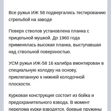
Если применяется автоматический
предохранитель, он отводится назад,
фиксируя шептала. Отключить такое
устройство возможно, развернув его тягу на
сто восемьдесят градусов.
Гильзы после стрельбы из ствольных каналов
некоторых моделей удаляются автоматически,
но встречаются варианты, когда
полуавтоматический режим немного