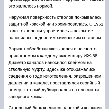
давлении в канале, проставлялся серийный
номер, который дублировался на плоскости
запорного крюка.
Ствольный блок крепится планкой и крюками,
два из которых установлены под блоком,
третий – сверху стволов. Механизм запирается
поворотным рычагом. Для стрельбы из модели
ИЖ-58 разрешено применение дымного и
бездымного пороха.
Все ружья ИЖ 58 подвергались тестированию
стрельбой на заводе
Поверх стволов установлена планка с
прицельной мушкой. До 1960 года
применялась высокая планка, выступавшая