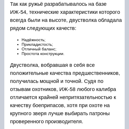
Стрелять из данного оружия можно дробью,
картечью или пулей. В любом случае,
результаты стрельбы удовлетворят даже
самого взыскательного охотника. Так как ствол
ИЖ-58 изготовлен из качественной оружейной
стали, ресурс ружья может достигать 50 000
выстрелов, хотя производитель давал
гарантию только на 15 000 выстрелов.
Руководство ИЖМАШ неоднократно
предпринимало попытки заменить ИЖ-58 на