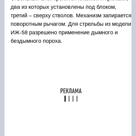
над ствольной поверхностью.
УСМ ружья ИЖ-58 16 калибра вмонтирован в
специальную колодку на основу,
приклепанную к нижней колодочной
плоскости.
Курковая конструкция состоит из бойка и
предохранительного взвода. В момент
перелома курки взводятся, боевые пружины
сжимаются.