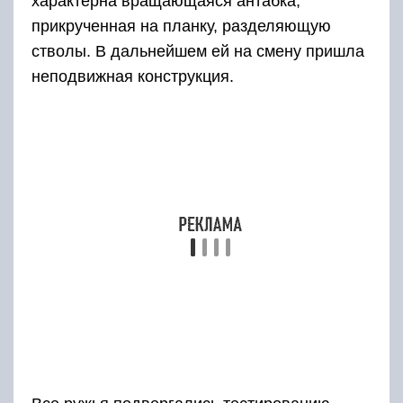
отвечал следующим параметрам:
достигало цели не менее половины дроби правого
ствола;
этот же параметр для левого ствола составлял не
менее шестидесяти процентов.
Данные проверки отмечались в паспорте
изделия, там же указывался тип
использовавшегося пороха, его масса, вид
дроби.
Предназначение двустволки
ИЖ-58