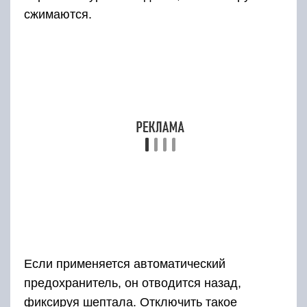
выдвигает их из канала ствола, и далее она
удаляется вручную. Установленный автомат
выбросит только стреляную гильзу, а патрон
выдвинется до трех миллиметров. Устройство
для автоматического извлечения гильз
называют эжекторным, отключается оно
поворотом среднего рычага.
Для ранних образцов ружей 16 калибра
характерна вращающаяся антабка,
прикрученная на планку, разделяющую
стволы. В дальнейшем ей на смену пришла
неподвижная конструкция.