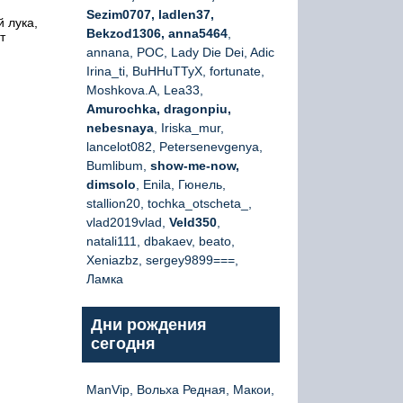
Sezim0707, ladlen37,
 лука,
Bekzod1306, anna5464
,
т
annana, РОС, Lady Die Dei, Adic
Irina_ti, BuHHuTTyX, fortunate,
Moshkova.A, Lea33,
Amurochka, dragonpiu,
nebesnaya
, Iriska_mur,
lancelot082, Petersenevgenya,
Bumlibum,
show-me-now,
dimsolo
, Enila, Гюнель,
stallion20, tochka_otscheta_,
vlad2019vlad,
Veld350
,
natali111, dbakaev, beato,
Xeniazbz, sergey9899===,
Ламка
Дни рождения
сегодня
ManVip, Вольха Редная, Макои,