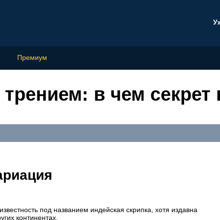
У
Премиум
трением: в чем секрет 
ариация
известность под названием индейская скрипка, хотя издавна
ругих континентах.