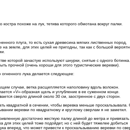
костра похоже на лук, тетива которого обмотана вокруг палки.
гненного плуга, то есть сухая древесина мягких лиственных пород,
 на земле, для этих целей не пригодны, так как с большой вероят
ми.
стве которой зачастую используют шнурки, снятые с одного ботинка
ыть прочной (очень хороши для этого туристические веревки).
 огненного лука делается следующее:
дущем случае, ветка расщепляется наполовину вдоль волокон.
ается «V»-образная щель и углубление в ее суженном конце.
вается сверло длиной около 30 см, заостренное с двух сторон.
ть квадратной в сечении, чтобы веревка меньше проскальзывала.
вании веревки по квадратному и круглому сверлам я не заметил.
кривленную достаточно жесткую палку длиной до метра и привязать 
ка для этих целей тоже подойдет, но с ней будет тяжелее добиться
ка вперед, что может привести к проскальзыванию веревки по све