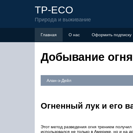
TP-ECO
Природа и выживание
Главная
О нас
Оформить подписку
Добывание огня 
Алан-э-Дейл
Огненный лук и его в
Этот метод разведения огня трением получил 
использовался не только в Америке, но и на д