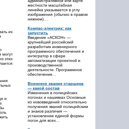
административной или карте
местности масштабная
линейка указывается в углу
изображения (обычно в правом
нижнем)....
Компас-электрик: как
ать их.
запустить
и
Введение «АСКОН» —
крупнейший российский
разработчик инженерного
ю
программного обеспечения и
и могут
интегратор в сфере
из этих
автоматизации проектной и
лается:
производственной
деятельности. Программное
обеспечение...
ания
Воинское звание старшина
ельных
— какой состав
Изменения в полицейских
погонах и нашивках Основные
ще и
из нововведений относительно
е.
получения званий полицейским
бы
и знаков различия —
толь
установление единой формы
жить
погон для всех...