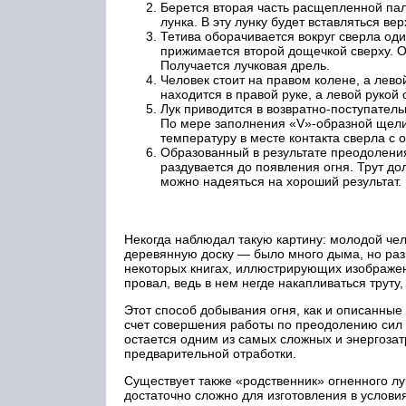
Берется вторая часть расщепленной пал
лунка. В эту лунку будет вставляться ве
Тетива оборачивается вокруг сверла од
прижимается второй дощечкой сверху. О
Получается лучковая дрель.
Человек стоит на правом колене, а лев
находится в правой руке, а левой рукой
Лук приводится в возвратно-поступатель
По мере заполнения «V»-образной щели 
температуру в месте контакта сверла с
Образованный в результате преодоления
раздувается до появления огня. Трут до
можно надеяться на хороший результат.
Некогда наблюдал такую картину: молодой чел
деревянную доску — было много дыма, но разв
некоторых книгах, иллюстрирующих изображени
провал, ведь в нем негде накапливаться труту
Этот способ добывания огня, как и описанные
счет совершения работы по преодолению сил 
остается одним из самых сложных и энергозатр
предварительной отработки.
Существует также «родственник» огненного лу
достаточно сложно для изготовления в услови