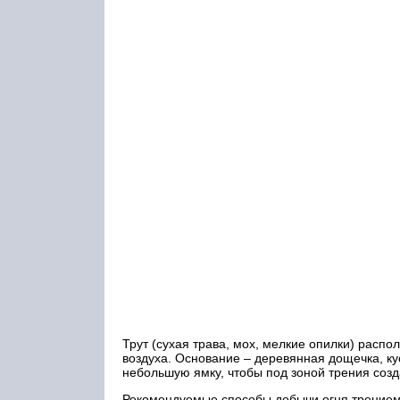
Трут (сухая трава, мох, мелкие опилки) распо
воздуха. Основание – деревянная дощечка, ку
небольшую ямку, чтобы под зоной трения созд
Рекомендуемые способы добычи огня трением