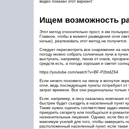
видео показан этот вариант:
Ищем возможность ра
Этот метод относительно прост, я им пользуюсь
Главное, чтобы в момент разведения огня свет
ночью), реализовать этот метод не получится.
Следует пересмотреть все снаряжение на нали
погоду можно собрать солнечные лучи в пучок 
выступать, например, линза от очков, прозрач
средств есть, а погода хорошая и светит солнц
https://youtube.com/watch?v=BF-P2btdZ64
Если ничего похожего на линзу и вогнутое зе
огня, ведь последующие пункты потребуют от ч
затрат времени. Все они рациональны только то
Если, например, в лесу оказалась компания 
быстрее будет съездить в населенный пункт ку
Также нужно оценить соответствие задач имею
прикурить сигарету или пообщаться в романти
незначительные лишения. Однако, если без ог
максимум усилий для того, чтобы завершить на
расположенный населенный пункт, если такая 