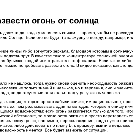
звести огонь от солнца
 даже тогда, когда у меня есть спички — просто, чтобы не расходов
ило Солнце. Если его не будет (в пасмурную погоду, например, ил
чие линзы либо вогнутого зеркала, благодаря которым в солнечну
и поджечь трут. В качестве такого концентратора солнечной энерги
ная бутылка с водой или отражатель от фонарика. Если какое-либо 
е, можно попробовать развести огонь. В видео показано, как это де
ркало не нашлось, тогда нужно снова оценить необходимость разжиг
еловека не только знаний и навыков, но и терпения, сил и значит
гда, когда отсутствие огня ставит под угрозу жизнь человека.
отдыхающих, которые просто забыли спички, им рациональнее, про
пить их, чем реализовывать один из методов, которые я опишу ниж
щимся возможностям: если огонь разжигается только для того, что
ческой обстановке, то можно остановиться и просто перетерпеть с
ня человеку грозит, например, переохлаждение, тогда нужно прило
чатое, либо действовать по плану Б: к примеру, выйти в недалеко
возможность имеется. Все будет зависеть от ситуации.