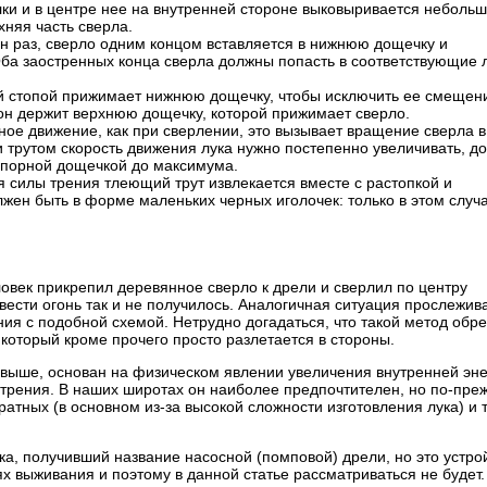
ки и в центре нее на внутренней стороне выковыривается неболь
рхняя часть сверла.
ин раз, сверло одним концом вставляется в нижнюю дощечку и
ба заостренных конца сверла должны попасть в соответствующие л
ой стопой прижимает нижнюю дощечку, чтобы исключить ее смещени
 он держит верхнюю дощечку, которой прижимает сверло.
ное движение, как при сверлении, это вызывает вращение сверла в
трутом скорость движения лука нужно постепенно увеличивать, д
 опорной дощечкой до максимума.
 силы трения тлеющий трут извлекается вместе с растопкой и
лжен быть в форме маленьких черных иголочек: только в этом случ
овек прикрепил деревянное сверло к дрели и сверлил по центру
ести огонь так и не получилось. Аналогичная ситуация прослежив
я с подобной схемой. Нетрудно догадаться, что такой метод обре
, который кроме прочего просто разлетается в стороны.
 выше, основан на физическом явлении увеличения внутренней эне
трения. В наших широтах он наиболее предпочтителен, но по-пре
атных (в основном из-за высокой сложности изготовления лука) и 
ка, получивший название насосной (помповой) дрели, но это устро
ях выживания и поэтому в данной статье рассматриваться не будет.