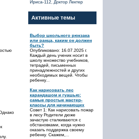
Ириса-112, Доктор Лектер
Активные темы
Выбор школьного рюкзака
или ранца, каким он должен
быть?
Опубликовано: 16.07.2025 г.
ностью
Каждый день ученик носит в
школу множество учебников,
.
тетрадей, письменных
принадлежностей и других
необходимых вещей. Чтобы
ребенку...
Как нарисовать лес
карандашом и гуашью:
самые простые мастер-
классы для начинающих
Совет 1: Как нарисовать пожар
 Однако
в лесу Родители дюже
зачастую сталкиваются с
обстановками, когда нужно
к
оказать поддержка своему
ребенку. Скажем,...
рлу.