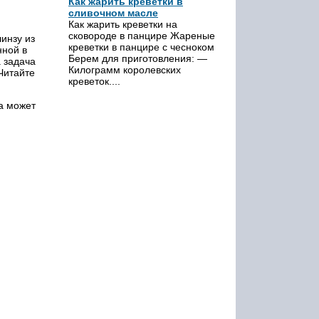
Как жарить креветки в
сливочном масле
Как жарить креветки на
сковороде в панцире Жареные
инзу из
креветки в панцире с чесноком
нной в
Берем для приготовления: —
а задача
Килограмм королевских
Читайте
креветок....
за может