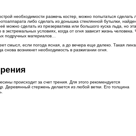
 острой необходимости разжечь костер, можно попытаться сделать л
фотоаппарата либо сделать из донышка стеклянной бутылки, найде
её можно сделать из презерватива или большого куска льда, но эт
в экстремальных условиях, когда от огня зависит жизнь человека. 
зных подручных материалов…
еет смысл, если погода ясная, а до вечера еще далеко. Такая лин
да снова возникнет необходимость в разжигании огня.
трения
сины происходит за счет трения. Для этого рекомендуется
едр. Деревянный стержень делается из любой ветки. Его толщина
ь.