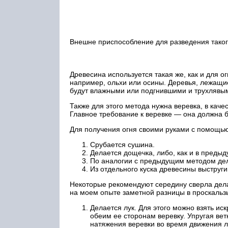
Внешне приспособление для разведения такого 
Древесина используется такая же, как и для о
например, ольхи или осины. Деревья, лежащие
будут влажными или подгнившими и трухлявы
Также для этого метода нужна веревка, в каче
Главное требование к веревке — она должна б
Для получения огня своими руками с помощью
Срубается сушина.
Делается дощечка, либо, как и в преды
По аналогии с предыдущим методом дел
Из отдельного куска древесины выструги
Некоторые рекомендуют середину сверла дела
на моем опыте заметной разницы в проскальзы
Делается лук. Для этого можно взять ис
обеим ее сторонам веревку. Упругая вет
натяжения веревки во время движения лу