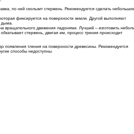
навка, по ней скользит стержень. Рекомендуется сделать небольшо
 которая фиксируется на поверхности земли. Другой выполняют
 дыма.
ча вращательного движения ладонями. Лучший – изготовить небол
н обкатывает стержень, двигая им, процесс трения происходит
 до появления тления на поверхности древесины. Рекомендуется
другие способы недоступны.