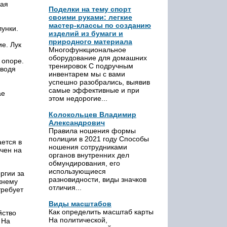
шая
Поделки на тему спорт
своими руками: легкие
мастер-классы по созданию
унки.
изделий из бумаги и
природного материала
е. Лук
Многофункциональное
оборудование для домашних
 опоре.
тренировок С подручным
оводя
инвентарем мы с вами
успешно разобрались, выявив
самые эффективные и при
ае
этом недорогие...
Колокольцев Владимир
Александрович
Правила ношения формы
полиции в 2021 году Способы
ается в
ношения сотрудниками
чен на
органов внутренних дел
обмундирования, его
использующиеся
ргии за
разновидности, виды значков
жнему
отличия...
требует
Виды масштабов
Как определить масштаб карты
йство
На политической,
 На