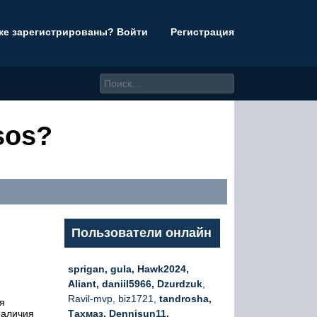
же зарегистрированы? Войти
Регистрация
sos?
Пользователи онлайн
sprigan, gula, Hawk2024,
Aliant, daniil5966, Dzurdzuk
,
Ravil-mvp, biz1721,
tandrosha,
я
наличия
Тахмаз, Dennisun11,