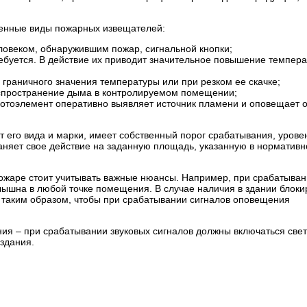
енные виды пожарных извещателей:
ловеком, обнаружившим пожар, сигнальной кнопки;
ребуется. В действие их приводит значительное повышение темпера
граничного значения температуры или при резком ее скачке;
спространение дыма в контролируемом помещении;
отоэлемент оперативно выявляет источник пламени и оповещает 
 его вида и марки, имеет собственный порог срабатывания, урове
аняет свое действие на заданную площадь, указанную в нормативн
ожаре стоит учитывать важные нюансы. Например, при срабатыва
ышна в любой точке помещения. В случае наличия в здании блок
 таким образом, чтобы при срабатывании сигналов оповещения
ия – при срабатывании звуковых сигналов должны включаться све
 здания.