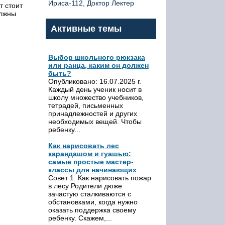
Ириса-112, Доктор Лектер
т стоит
олжны
Активные темы
Выбор школьного рюкзака
или ранца, каким он должен
быть?
Опубликовано: 16.07.2025 г.
Каждый день ученик носит в
школу множество учебников,
тетрадей, письменных
принадлежностей и других
необходимых вещей. Чтобы
ребенку...
Как нарисовать лес
карандашом и гуашью:
самые простые мастер-
классы для начинающих
Совет 1: Как нарисовать пожар
в лесу Родители дюже
зачастую сталкиваются с
обстановками, когда нужно
оказать поддержка своему
ребенку. Скажем,...