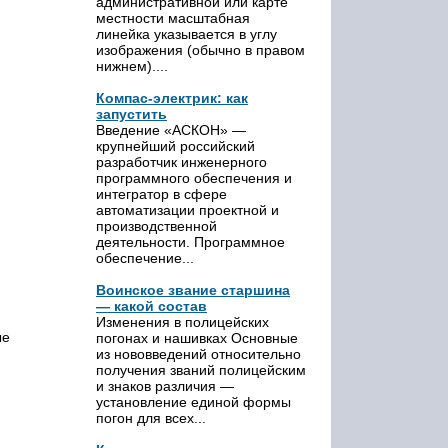
административной или карте
местности масштабная
линейка указывается в углу
изображения (обычно в правом
нижнем)....
Компас-электрик: как
запустить
Введение «АСКОН» —
крупнейший российский
разработчик инженерного
программного обеспечения и
интегратор в сфере
автоматизации проектной и
производственной
деятельности. Программное
обеспечение...
Воинское звание старшина
— какой состав
Изменения в полицейских
ые
погонах и нашивках Основные
из нововведений относительно
получения званий полицейским
и знаков различия —
установление единой формы
погон для всех...