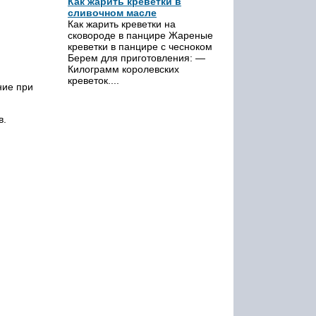
Как жарить креветки в
сливочном масле
Как жарить креветки на
сковороде в панцире Жареные
креветки в панцире с чесноком
Берем для приготовления: —
Килограмм королевских
креветок....
ние при
в.