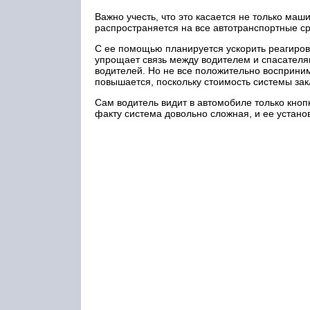
Важно учесть, что это касается не только ма
распространяется на все автотранспортные с
С ее помощью планируется ускорить реагиров
упрощает связь между водителем и спасателям
водителей. Но не все положительно восприним
повышается, поскольку стоимость системы зак
Сам водитель видит в автомобиле только кноп
факту система довольно сложная, и ее устан