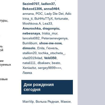
Sezim0707, ladlen37,
Bekzod1306, anna5464
,
annana, РОС, Lady Die Dei, Adic
Irina_ti, BuHHuTTyX, fortunate,
туры,
Moshkova.A, Lea33,
Amurochka, dragonpiu,
nebesnaya
, Iriska_mur,
о
lancelot082, Petersenevgenya,
Bumlibum,
show-me-now,
нь
dimsolo
, Enila, Гюнель,
ой
stallion20, tochka_otscheta_,
vlad2019vlad,
Veld350
,
нии
natali111, dbakaev, beato,
ируемых
Xeniazbz, sergey9899===,
Ламка
товые
Дни рождения
сегодня
ManVip, Вольха Редная, Макои,