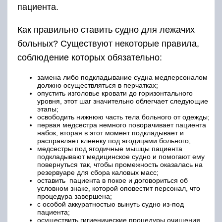
пациента.
Как правильно ставить судно для лежачих
больных? Существуют некоторые правила,
соблюдение которых обязательно:
замена либо подкладывание судна медперсоналом
должно осуществляться в перчатках;
опустить изголовье кровати до горизонтального
уровня, этот шаг значительно облегчает следующие
этапы;
освободить нижнюю часть тела больного от одежды;
первая медсестра немного поворачивает пациента
набок, вторая в этот момент подкладывает и
расправляет клеенку под ягодицами больного;
медсестры под ягодичные мышцы пациента
подкладывают медицинское судно и помогают ему
повернуться так, чтобы промежность оказалась на
резервуаре для сбора каловых масс;
оставить пациента в покое и договориться об
условном знаке, которой оповестит персонал, что
процедура завершена;
с особой аккуратностью вынуть судно из-под
пациента;
осуществить гигиенические процедуры очищения