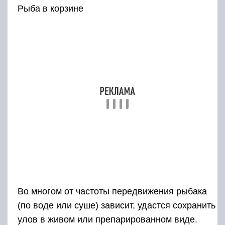
Рыба в корзине
Во многом от частоты передвижения рыбака
(по воде или суше) зависит, удастся сохранить
улов в живом или препарированном виде.
Признаки свежей рыбы:
светлые выпуклые глаза, роговая оболочка
сохранила прозрачность (не помутнела),
красные жабры без неприятного запаха,
блестящая, гладкая, без слизи чешуя с трудом
отделяется при чистке рыбы,
не вздувшееся брюшко,
плотное, пружинистое мясо – не остается вмятин
после надавливания.
Если рыба засыпает в садке и начинает
всплывать кверху брюхом, ее немедленно
нужно удалить из временного места
жительства и умертвить.