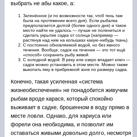
выбрать не абы какое, а:
Затенённое (и по возможности так, чтоб тень там
была на протяжении всего дня). Если рыбалка
предполагается долгой (более одного дня) и такое
место найти не удалось — лучше не полениться и
сделать укрытие садка от солнца (например —
растянув над ним на колышках какую-нибудь ткань).
С постоянно обновляемой водой, но без явного
течения. Вообще, садок на течении — это тот ещё
«способ» сохранить рыбу живой.
С холодной водой. В реку или озеро впадает ключ —
садок можно установить в этом месте. Можно также
выкопать яму в прибрежной зоне по размеру садка.
Конечно, такая усиленная «система
жизнеобеспечения» не понадобится живучим
рыбам вроде карася, который спокойно
выживает в садке, брошенном в воду прямо в
месте ловли. Однако, для хариуса или
форели она необходима, и позволит им
оставаться живыми довольно долго, несмотря