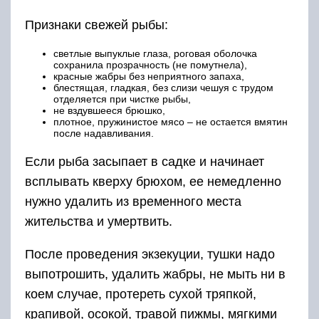
После проведения экзекуции, тушки надо
выпотрошить, удалить жабры, не мыть ни в
коем случае, протереть сухой тряпкой,
крапивой, осокой, травой пижмы, мягкими
ветками ольхи. Просушив в тени, уложить их
слоями, переложенными уже упомянутыми
растениями-консервантами, чтоб травы было
в два раза больше, чем рыбы, в яме,
выкопанной во влажном грунте, в прохладном
месте. Закрыть сверху травой и ветками от
мух.