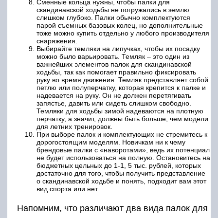
Сменные кольца нужны, чтобы палки для
скандинавской ходьбы не погружались в землю
слишком глубоко. Палки обычно комплектуются
парой съемных базовых колец, но дополнительные
тоже можно купить отдельно у любого производителя
снаряжения.
Выбирайте темляки на липучках, чтобы их посадку
можно было варьировать. Темляк – это один из
важнейших элементов палок для скандинавской
ходьбы, так как помогает правильно фиксировать
руку во время движения. Темляк представляет собой
петлю или полуперчатку, которая крепится к палке и
надевается на руку. Он не должен перетягивать
запястье, давить или сидеть слишком свободно.
Темляки для ходьбы зимой надеваются на плотную
перчатку, а значит, должны быть больше, чем модели
для летних тренировок.
При выборе палок и комплектующих не стремитесь к
дорогостоящим моделям. Новичкам ни к чему
брендовые палки с «наворотами», ведь их потенциал
не будет использоваться на полную. Остановитесь на
бюджетных цельных до 1-1, 5 тыс. рублей, которых
достаточно для того, чтобы получить представление
о скандинавской ходьбе и понять, подходит вам этот
вид спорта или нет.
Напомним, что различают два вида палок для