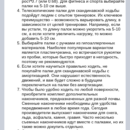
рост*0.7 (или 0.68). Для фитнеса и спорта выбирайте
палки на 5-10 см выше.
Телескопические палки для скандинавской ходьбы
подойдут людям с опытом тренировок. Их ключевое
преимущество – возможность варьировать длину, в
зависимости от целей тренировки. Например, если
вы устали, то длину палок можно укоротить на 5-10
см, а если хотите увеличить нагрузку, то можно
добавить 5-10 см.
Выбирайте палки с ручками из гипоаллергенных
материалов. Наиболее популярным вариантом
является пластик+резина, но встречаются рукоятки
из пробки, которые быстро приходят в негодность,
поэтому не рекомендуются.
Если хотите научиться правильно ходить, не
покупайте палки для скандинавской ходьбы с
амортизацией. Они нарушают естественность
движений, и вам будет сложно в будущем
переключиться на палки без амортизации.
Чтобы было удобно ходить по любой поверхности,
приобретите комплект дополнительных
наконечников, предназначенных для разной почвы.
Сменные наконечники необходимы для удобства
передвижения в любое время года. Сегодня
производители выпускают наконечники для снега,
льда, асфальта, камня, гравия. Часто несколько
съемных наконечников идут вместе с палками, но их
также можно докупить отдельно.