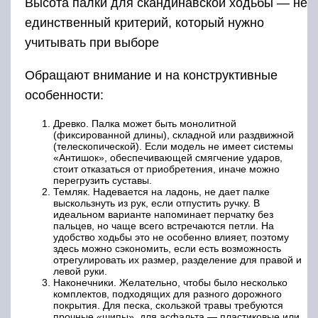
Высота палки для скандинавской ходьбы — не
единственный критерий, который нужно
учитывать при выборе
Обращают внимание и на конструктивные
особенности:
Древко. Палка может быть монолитной
(фиксированной длины), складной или раздвижной
(телескопической). Если модель не имеет системы
«Антишок», обеспечивающей смягчение ударов,
стоит отказаться от приобретения, иначе можно
перегрузить суставы.
Темляк. Надевается на ладонь, не дает палке
выскользнуть из рук, если отпустить ручку. В
идеальном варианте напоминает перчатку без
пальцев, но чаще всего встречаются петли. На
удобство ходьбы это не особенно влияет, поэтому
здесь можно сэкономить, если есть возможность
отрегулировать их размер, разделение для правой и
левой руки.
Наконечники. Желательно, чтобы было несколько
комплектов, подходящих для разного дорожного
покрытия. Для песка, скользкой травы требуются
прочные «шипы», для асфальта — пластиковые или