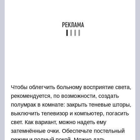
полумрак в комнате: закрыть теневые шторы,
выключить телевизор и компьютер, погасить
свет. Как вариант, можно надеть ему
затемнённые очки. Обеспечьте постельный
режим и полный покой. Можно дать
обезболивающие средства: Анальгин,
Кетанов, и противовоспалительные таблетки:
Диклофенак, Нимесил.
Теперь вы знаете, чем лечить, если болят
глаза от сварки. Главное, это оказать первую
помощь и как можно быстрее снять болевые
ощущения. Можно применять сразу несколько
способов, чтобы эффективнее снять
воспаление и отёчность. Например, пока
настаивается алоэ, можно прикладывать мёд