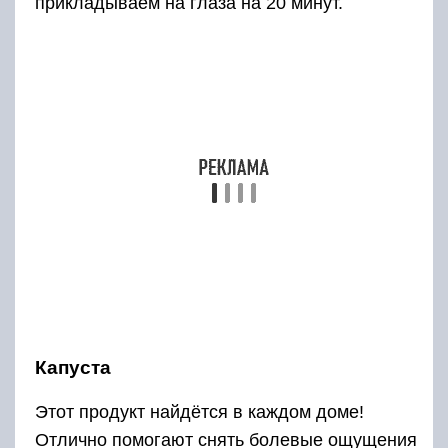
прикладываем на глаза на 20 минут.
Капуста
Этот продукт найдётся в каждом доме!
Отлично помогают снять болевые ощущения
листья свежей капусты. Пропустите несколько
листочков через мясорубку, у вас должна
получиться кашица, которую прикладывайте
прямо на глаза. Ощущение прохлады, снятие
болевого и воспалительного процесса вам
гарантированы.
Отвары
Сделайте травяную настойку из нескольких
трав: ромашка, липа и календула. Соедините
их в пропорции 1:1:1 и залейте 0,5 л