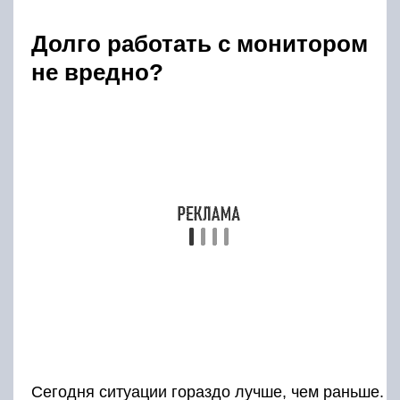
Сегодня ситуации гораздо лучше, чем раньше.
Современные мониторы достаточно
безопасны для глаз. Опасно то, что глаз
фокусируется на близкую дистанцию, из-за
чего возможно переутомление внутриглазной
мышцы
Важно делать перерывы каждые 40 минут —
никаких открытий
Также во время работы нужно думать
об освещении, то есть сидеть за монитором
при выключенном свете вредно. Это может