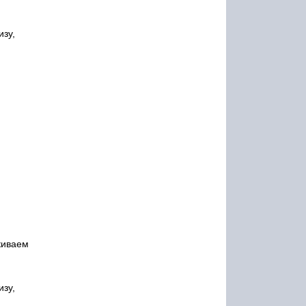
изу,
киваем
изу,