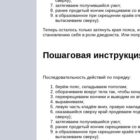
сверху);
затягиваем получившийся узел;
ранее продетый кончик скрещиваем со в
в образованное при скрещении краёв отв
вытаскиваем сверху).
Теперь осталось только затянуть края пояса,
становлению себя в роли дзюдоиста. Или попр
Пошаговая инструкция
Последовательность действий по порядку:
берём пояс, складываем пополам;
оборачиваем вокруг тела так, чтобы кон
перекрещиваем кончики и выводим их в
выравниваем;
левую часть кладём вниз, правую накл
оказавшийся сверху край продеваем под
сверху);
затягиваем получившийся узел;
ранее продетый кончик скрещиваем со в
в образованное при скрещении краёв отв
вытаскиваем сверху).