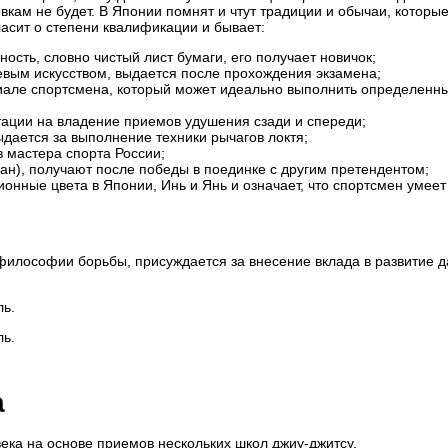
овкам не будет. В Японии помнят и чтут традиции и обычаи, которы
асит о степени квалификации и бывает:
ость, словно чистый лист бумаги, его получает новичок;
евым искусством, выдается после прохождения экзамена;
иале спортсмена, который может идеально выполнить определенн
ации на владение приемов удушения сзади и спереди;
дается за выполнение техники рычагов локтя;
 мастера спорта России;
ан), получают после победы в поединке с другим претендентом;
онные цвета в Японии, Инь и Янь и означает, что спортсмен умеет
илософии борьбы, присуждается за внесение вклада в развитие д
ль.
ль.
а
века на основе приемов нескольких школ джиу-джитсу.