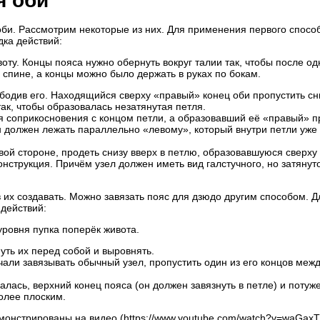
я оби
оби. Рассмотрим некоторые из них. Для применения первого спосо
ка действий:
воту. Концы пояса нужно обернуть вокруг талии так, чтобы после од
 спине, а концы можно было держать в руках по бокам.
ободив его. Находящийся сверху «правый» конец оби пропустить сн
ак, чтобы образовалась незатянутая петля.
я соприкосновения с концом петли, а образовавший её «правый» п
он должен лежать параллельно «левому», который внутри петли уже
вой стороне, продеть снизу вверх в петлю, образовавшуюся сверху
онструкция. Причём узел должен иметь вид галстучного, но затянут
 их создавать. Можно завязать пояс для дзюдо другим способом. Д
действий:
уровня пупка поперёк живота.
уть их перед собой и выровнять.
ачали завязывать обычный узел, пропустить один из его концов меж
алась, верхний конец пояса (он должен завязнуть в петле) и потуж
более плоским.
онстрированы на видео (https://www.youtube.com/watch?v=waGaxT