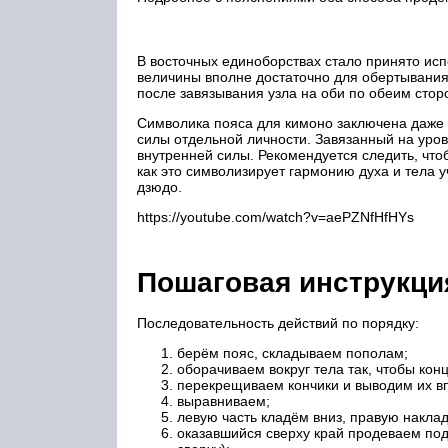
В восточных единоборствах стало принято испо
величины вполне достаточно для обертывания 
после завязывания узла на оби по обеим стор
Символика пояса для кимоно заключена даже в
силы отдельной личности. Завязанный на уров
внутренней силы. Рекомендуется следить, что
как это символизирует гармонию духа и тела 
дзюдо.
https://youtube.com/watch?v=aePZNfHfHYs
Пошаговая инструкция
Последовательность действий по порядку:
берём пояс, складываем пополам;
оборачиваем вокруг тела так, чтобы кон
перекрещиваем кончики и выводим их в
выравниваем;
левую часть кладём вниз, правую накл
оказавшийся сверху край продеваем под