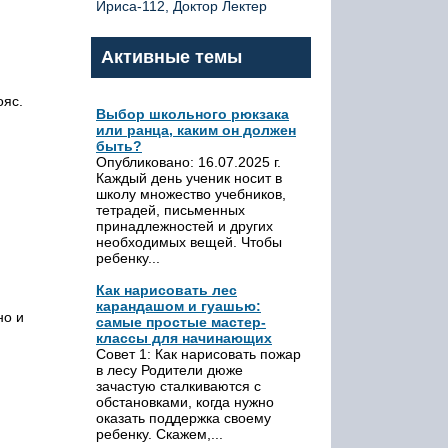
Ириса-112, Доктор Лектер
Активные темы
ояс.
Выбор школьного рюкзака
или ранца, каким он должен
быть?
Опубликовано: 16.07.2025 г.
Каждый день ученик носит в
школу множество учебников,
тетрадей, письменных
принадлежностей и других
необходимых вещей. Чтобы
ребенку...
Как нарисовать лес
карандашом и гуашью:
но и
самые простые мастер-
классы для начинающих
Совет 1: Как нарисовать пожар
в лесу Родители дюже
зачастую сталкиваются с
обстановками, когда нужно
оказать поддержка своему
ребенку. Скажем,...