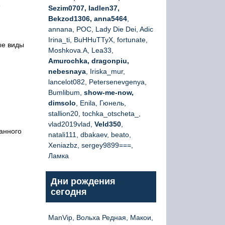
е
Sezim0707, ladlen37,
Bekzod1306, anna5464
,
annana, РОС, Lady Die Dei, Adic
Irina_ti, BuHHuTTyX, fortunate,
ые виды
Moshkova.A, Lea33,
Amurochka, dragonpiu,
nebesnaya
, Iriska_mur,
lancelot082, Petersenevgenya,
Bumlibum,
show-me-now,
dimsolo
, Enila, Гюнель,
stallion20, tochka_otscheta_,
vlad2019vlad,
Veld350
,
анного
natali111, dbakaev, beato,
Xeniazbz, sergey9899===,
Ламка
Дни рождения
сегодня
ManVip, Вольха Редная, Макои,