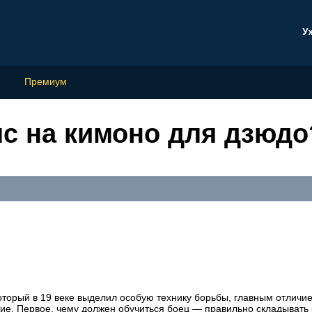
У
Премиум
яс на кимоно для дзюдо
оторый в 19 веке выделил особую технику борьбы, главным отличи
ие. Первое, чему должен обучиться боец — правильно складывать