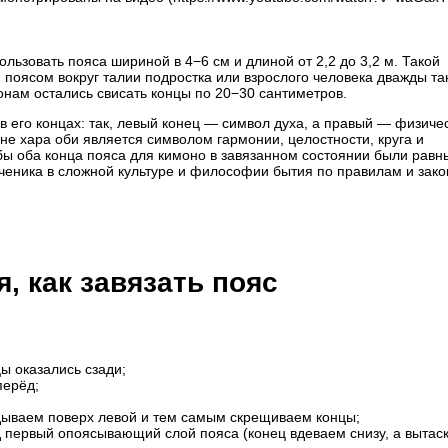
льзовать пояса шириной в 4−6 см и длиной от 2,2 до 3,2 м. Такой
поясом вокруг талии подростка или взрослого человека дважды так
онам остались свисать концы по 20−30 сантиметров.
 его концах: так, левый конец — символ духа, а правый — физиче
не хара оби является символом гармонии, целостности, круга и
бы оба конца пояса для кимоно в завязанном состоянии были равн
ученика в сложной культуре и философии бытия по правилам и зак
, как завязать пояс
цы оказались сзади;
перёд;
адываем поверх левой и тем самым скрещиваем концы;
 первый опоясывающий слой пояса (конец вдеваем снизу, а вытас