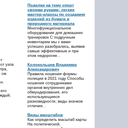
Поделки на тему спорт
своими руками: легкие
мастер-классы по созданию
изделий из бумаги и
природного материала
Многофункциональное
оборудование для домашних
тренировок С подручным
инвентарем мы с вами
успешно разобрались, выявив
самые эффективные и при
этом недорогие...
ют
от узла
Колокольцев Владимир
тра,
Александрович
 см.
Правила ношения формы
полиции в 2021 году Способы
ен.
ношения сотрудниками
органов внутренних дел
 его
обмундирования, его
аждый,
использующиеся
разновидности, виды значков
отличия...
Виды масштабов
Как определить масштаб карты
На политической,