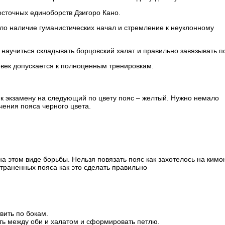
осточных единоборств Дзигоро Кано.
ло наличие гуманистических начал и стремление к неуклонному
 научиться складывать борцовский халат и правильно завязывать п
овек допускается к полноценным тренировкам.
 к экзамену на следующий по цвету пояс – желтый. Нужно немало
чения пояса черного цвета.
а этом виде борьбы. Нельзя повязать пояс как захотелось на кимо
траненных пояса как это сделать правильно
вить по бокам.
еть между оби и халатом и сформировать петлю.