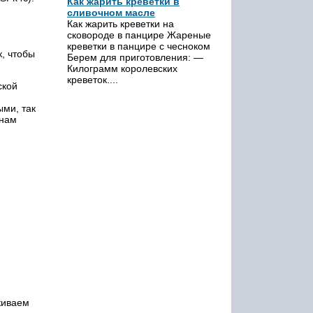
Как жарить креветки в
сливочном масле
Как жарить креветки на
сковороде в панцире Жареные
креветки в панцире с чесноком
, чтобы
Берем для приготовления: —
Килограмм королевских
креветок....
ской
ыми, так
онам
киваем