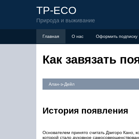
TP-ECO
Природа и выживание
Главная
О нас
Оформить подписку
Как завязать по
Алан-э-Дейл
История появления
Основателем принято считать Дзигоро Кано, к
которой стало духовное самосовершенствован