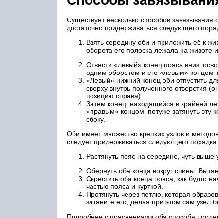
Способы завязывани
Существует несколько способов завязывания 
достаточно придерживаться следующего поряд
Взять середину оби и приложить её к жи
оборота его полоска лежала на животе и
Отвести «левый» конец пояса вниз, осв
одним оборотом и его «левым» концом т
«Левый» нижний конец оби отпустить дл
сверху внутрь полученного отверстия (
позицию справа).
Затем конец, находящийся в крайней ле
«правым» концом, потуже затянуть эту к
сбоку.
Оби имеет множество крепких узлов и методов
следует придерживаться следующего порядка 
Растянуть пояс на середине, чуть выше 
Обернуть оба конца вокруг спины. Вытян
Скрестить оба конца пояса, как будто н
частью пояса и курткой.
Протянуть через петлю, которая образов
затяните его, делая при этом сам узел 
Подробнее с пояснениями оба способа продем