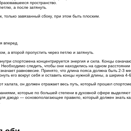
образовавшееся пространство.
петлю, а после затянуть.
, только завязанный сбоку, при этом быть плоским.
ая вперед.
м, а второй пропустить через петлю и затянуть.
внутри спортсмена концентрируется энергия и сила. Концы означа
 Необходимо следить, чтобы они находились на одном расстоянии 
означает равновесие. Принято, что длина пояса должна быть 2-3 ме
рнуть его вокруг себя и оставить концы нужной длины, а ширина 4-6
 от халата, он должен отражает весь путь, который прошел спортсм
аниями, которые по большей степени в духовной сфере выделяют
о для дзюдо — основополагающее правило, который должен знать к
.