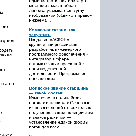
административной или карте
местности масштабная
линейка указывается в углу
ба
изображения (обычно в правом
нижнем)....
ного
Компас-электрик: как
запустить
Введение «АСКОН» —
изу под
крупнейший российский
разработчик инженерного
родеть
программного обеспечения и
 занял
интегратор в сфере
автоматизации проектной и
производственной
ого
деятельности. Программное
обеспечение...
ля этого
Воинское звание старшина
— какой состав
Изменения в полицейских
погонах и нашивках Основные
из нововведений относительно
ду
получения званий полицейским
и знаков различия —
е
установление единой формы
погон для всех...
SFk4c).