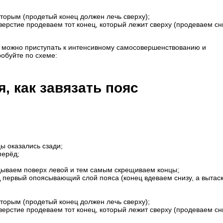
торым (продетый конец должен лечь сверху);
ерстие продеваем тот конец, который лежит сверху (продеваем сн
 и можно приступать к интенсивному самосовершенствованию и
обуйте по схеме:
, как завязать пояс
цы оказались сзади;
перёд;
адываем поверх левой и тем самым скрещиваем концы;
 первый опоясывающий слой пояса (конец вдеваем снизу, а вытас
торым (продетый конец должен лечь сверху);
ерстие продеваем тот конец, который лежит сверху (продеваем сн