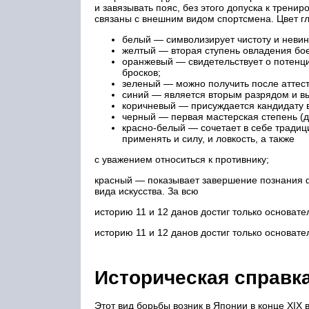
и завязывать пояс, без этого допуска к тренир
связаны с внешним видом спортсмена. Цвет гл
белый — символизирует чистоту и невинн
желтый — вторая ступень овладения бо
оранжевый — свидетельствует о потенц
бросков;
зеленый — можно получить после аттест
синий — является вторым разрядом и вы
коричневый — присуждается кандидату в
черный — первая мастерская степень (д
красно-белый — сочетает в себе традици
применять и силу, и ловкость, а также
с уважением относиться к противнику;
красный — показывает завершение познания ф
вида искусства. За всю
историю 11 и 12 данов достиг только основате
историю 11 и 12 данов достиг только основате
Историческая справк
Этот вид борьбы возник в Японии в конце XIX 