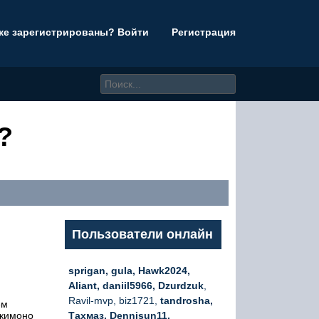
же зарегистрированы? Войти
Регистрация
?
Пользователи онлайн
sprigan, gula, Hawk2024,
Aliant, daniil5966, Dzurdzuk
,
Ravil-mvp, biz1721,
tandrosha,
ем
 кимоно
Тахмаз, Dennisun11,