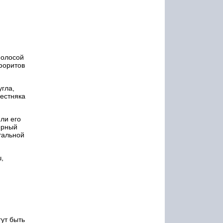
полосой
форитов
угла,
вестняка
ли его
ерный
тальной
,
ут быть