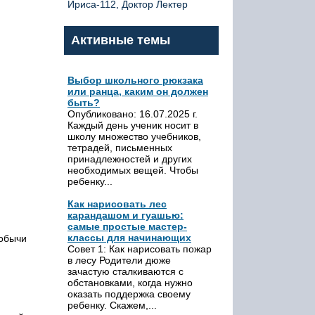
Ириса-112, Доктор Лектер
Активные темы
Выбор школьного рюкзака
или ранца, каким он должен
быть?
Опубликовано: 16.07.2025 г.
Каждый день ученик носит в
школу множество учебников,
тетрадей, письменных
принадлежностей и других
необходимых вещей. Чтобы
ребенку...
Как нарисовать лес
карандашом и гуашью:
самые простые мастер-
классы для начинающих
добычи
Совет 1: Как нарисовать пожар
в лесу Родители дюже
зачастую сталкиваются с
обстановками, когда нужно
оказать поддержка своему
ребенку. Скажем,...