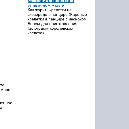
Как жарить креветки в
сливочном масле
Как жарить креветки на
сковороде в панцире Жареные
креветки в панцире с чесноком
Берем для приготовления: —
Килограмм королевских
креветок....
это
ромное
ленное
х