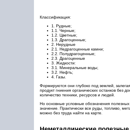
Классификация:
1. Рудные;
1.1. Черные;
1.2. Цветные;
1.3. Драгоценные;
2. Нерудные
2.1. Недрагоценные камни;
2.2. Полудрагоценные;
2.3. Драгоценные
3. Жидкости:
3.1. Минеральные воды;
3.2. Нефть;
4. Газы.
Формируются они глубоко под землей, залега
продукт гниения органических останков без д
количество техники, ресурсов и людей.
Но основные условные обозначения полезных 
значение. Практически все руды, топливо, ме
можно без труда найти на карте.
Неметаллические полезные