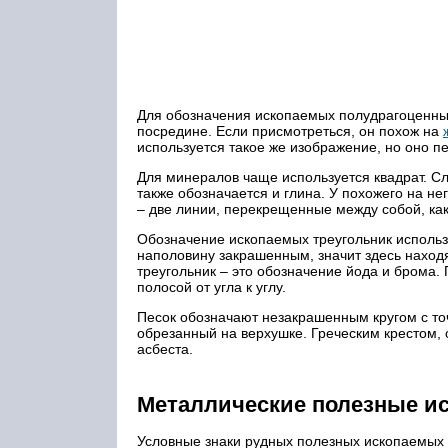
Для обозначения ископаемых полудрагоценных 
посредине. Если присмотреться, он похож на
используется такое же изображение, но оно пе
Для минералов чаще используется квадрат. Сл
также обозначается и глина. У похожего на не
– две линии, перекрещенные между собой, как
Обозначение ископаемых треугольник использу
наполовину закрашенным, значит здесь нахо
треугольник – это обозначение йода и брома.
полосой от угла к углу.
Песок обозначают незакрашенным кругом с точ
обрезанный на верхушке. Греческим крестом,
асбеста.
Металлические полезные и
Условные знаки рудных полезных ископаемых д