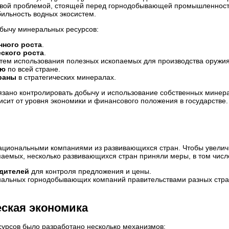
ровой проблемой, стоящей перед горнодобывающей промышленнос
бильность водных экосистем.
обычу минеральных ресурсов:
ного роста
.
ского роста
.
тем использования полезных ископаемых для производства оружия
ию
по всей стране.
раны
в стратегических минералах.
язано контролировать добычу и использование собственных минер
сит от уровня экономики и финансового положения в государстве.
ациональными компаниями из развивающихся стран. Чтобы увелич
аемых, несколько развивающихся стран приняли меры, в том числ
дителей
для контроля предложения и цены.
альных горнодобывающих компаний правительствами разных стра
ская экономика
урсов было разработано несколько механизмов: