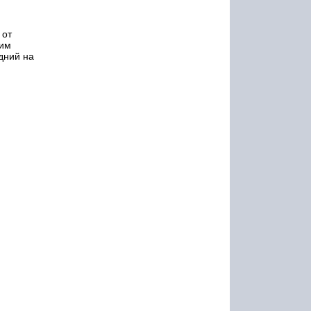
 от
гим
дний на