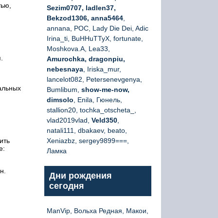
тью,
Sezim0707, ladlen37,
Bekzod1306, anna5464
,
annana, РОС, Lady Die Dei, Adic
Irina_ti, BuHHuTTyX, fortunate,
Moshkova.A, Lea33,
.
Amurochka, dragonpiu,
nebesnaya
, Iriska_mur,
lancelot082, Petersenevgenya,
альных
Bumlibum,
show-me-now,
dimsolo
, Enila, Гюнель,
stallion20, tochka_otscheta_,
vlad2019vlad,
Veld350
,
natali111, dbakaev, beato,
ить
Xeniazbz, sergey9899===,
е:
Ламка
н.
Дни рождения
сегодня
ManVip, Вольха Редная, Макои,