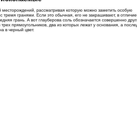
й месторождений, рассматривая которую можно заметить особую
 с тремя гранями. Если это обычная, его не закрашивают, в отличие
редняя грань. А вот глауберова соль обозначается совершенно дру
 трех прямоугольников, два из которых лежат у основания, а после
а в черный цвет.