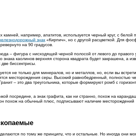
камней, например, апатитов, используется черный круг, с белой 
железнодорожный знак
«Кирпич», но с другой расцветкой. Для фос
ревернуто на 90 градусов.
юда – фигура с нисходящей черной полосой от левого до правого 
го знака каолинов верхняя сторона квадрата будет закрашена, а из
 две биссектрисы.
ется не только для минералов, но и металлов, но, если вы встрети
дятся месторождения серы. Высокий равнобедренный, полностью ч
 Гранит – это два треугольника, которые формируют ромб с горизон
кой посредине, а знак графита, как ни странно, похож на карандаш
 он похож на обычный плюс, подписывают наличие месторождений
скопаемые
елаются по тому же принципу, что и остальные. Но иногда они мог