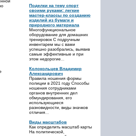
янной
Поделки на тему спорт
но
своими руками: легкие
мастер-классы по созданию
изделий из бумаги и
природного материала
Многофункциональное
оборудование для домашних
тренировок С подручным
инвентарем мы с вами
успешно разобрались, выявив
самые эффективные и при
этом недорогие...
Колокольцев Владимир
е
Александрович
Правила ношения формы
полиции в 2021 году Способы
ношения сотрудниками
органов внутренних дел
обмундирования, его
использующиеся
разновидности, виды значков
отличия...
Виды масштабов
Как определить масштаб карты
На политической,