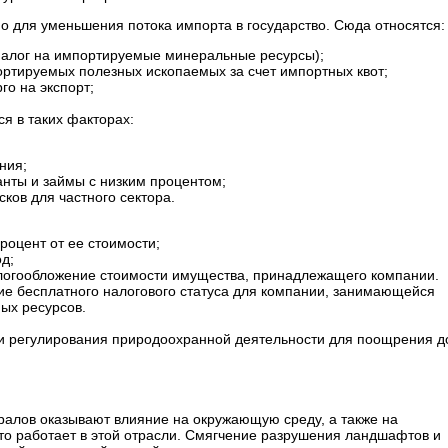
о для уменьшения потока импорта в государство. Сюда относятся:
налог на импортируемые минеральные ресурсы);
ртируемых полезных ископаемых за счет импортных квот;
го на экспорт;
я в таких факторах:
ния;
анты и займы с низким процентом;
ков для частного сектора.
роцент от ее стоимости;
д;
алогообложение стоимости имущества, принадлежащего компании.
ие бесплатного налогового статуса для компании, занимающейся
ых ресурсов.
и регулирования природоохранной деятельности для поощрения 
ралов оказывают влияние на окружающую среду, а также на
кто работает в этой отрасли. Смягчение разрушения ландшафтов и