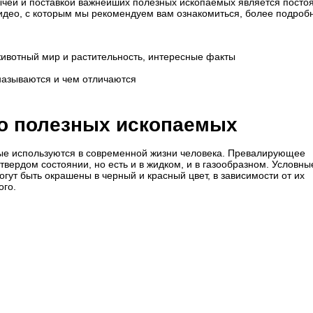
ычей и поставкой важнейших полезных ископаемых является посто
видео, с которым мы рекомендуем вам ознакомиться, более подроб
ивотный мир и растительность, интересные факты
называются и чем отличаются
о полезных ископаемых
рые используются в современной жизни человека. Превалирующее
твердом состоянии, но есть и в жидком, и в газообразном. Условны
гут быть окрашены в черный и красный цвет, в зависимости от их
ого.