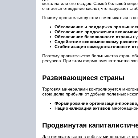
металла или его осадок. Самой большой ми
считается отведение кислот, что нарушает ста
Почему правительству стоит вмешиваться в д
Обеспечение и поддержка промышлен
Обеспечение продолжения экономиче
Обеспечение безопасности страны
пу
Содействие экономическому развит
Стабилизация самодостаточности ст
Поэтому правительство большинства стран об
ресурсов. При этом форма вмешательства зави
Развивающиеся страны
Торговля минералами контролируется многон
свою долю прибыли от добычи полезных ископ
Формирование организаций-произво
Национализация активов
многонацион
Продвинутая капиталистиче
Для вмешательства в добычу минеральных рес