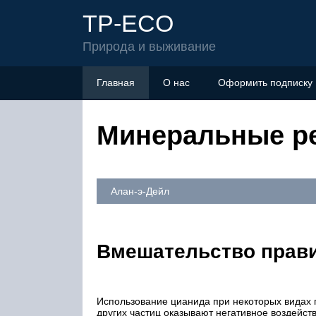
TP-ECO
Природа и выживание
Главная
О нас
Оформить подписку
Минеральные р
Алан-э-Дейл
Вмешательство прав
Использование цианида при некоторых видах г
других частиц оказывают негативное воздейств