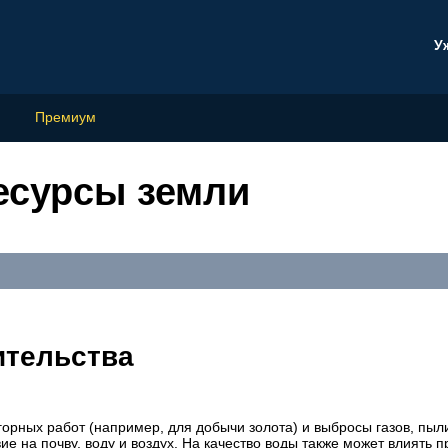
У
Премиум
есурсы земли
ительства
орных работ (например, для добычи золота) и выбросы газов, пыл
ие на почву, воду и воздух. На качество воды также может влиять 