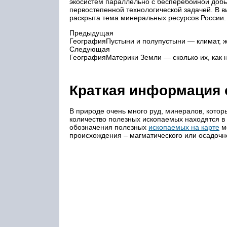
экосистем параллельно с бесперебойной доб
первостепенной технологической задачей. В 
раскрыта тема минеральных ресурсов России.
Предыдущая
ГеографияПустыни и полупустыни — климат, ж
Следующая
ГеографияМатерики Земли — сколько их, как 
Краткая информация 
В природе очень много руд, минералов, кото
количество полезных ископаемых находятся в 
обозначения полезных
ископаемых на карте
мо
происхождения – магматического или осадочн